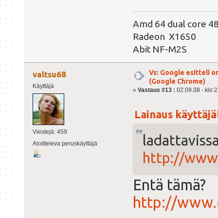
Amd 64 dual core 
Radeon X1650
Abit NF-M2S
Vs: Google esitteli 
valtsu68
(Google Chrome)
Käyttäjä
«
Vastaus #13 :
02.09.08 - klo:2
Lainaus käyttäjäl
Viestejä: 459
ladattaviss
Aloitteleva peruskäyttäjä
http://www
Entä tämä?
http://www.g