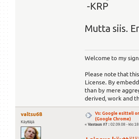
-KRP
Mutta siis. E
Welcome to my sign
Please note that thi
License. By embeddin
than by mere aggreg
derived, work and t
Vs: Google esitteli 
valtsu68
(Google Chrome)
Käyttäjä
«
Vastaus #7 :
02.09.08 - klo:18