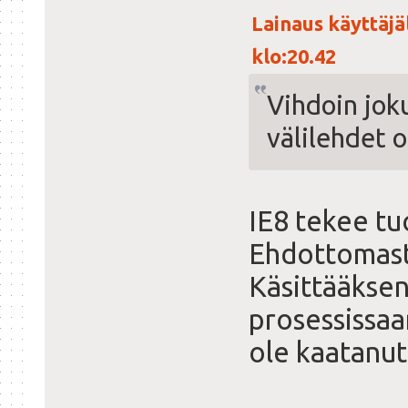
Lainaus käyttäjä
klo:20.42
Vihdoin jok
välilehdet 
IE8 tekee tu
Ehdottomasti
Käsittääksen
prosessissaa
ole kaatanut