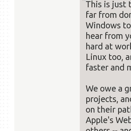
This is just
far from don
Windows to 
hear from yo
hard at wor
Linux too, a
faster and 
We owe a gr
projects, a
on their pa
Apple's Web
others -- an