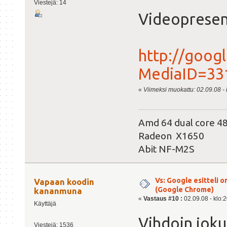
Viestejä: 14
Videopresen
http://googl
MediaID=33
«
Viimeksi muokattu: 02.09.08 - k
Amd 64 dual core 
Radeon X1650
Abit NF-M2S
Vs: Google esitteli 
Vapaan koodin
(Google Chrome)
kananmuna
«
Vastaus #10 :
02.09.08 - klo:2
Käyttäjä
Vihdoin joku
Viestejä: 1536