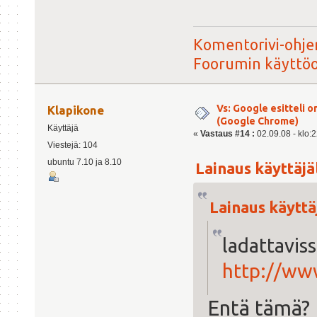
Komentorivi-ohjer
Foorumin käyttö
Vs: Google esitteli 
Klapikone
(Google Chrome)
Käyttäjä
«
Vastaus #14 :
02.09.08 - klo:2
Viestejä: 104
ubuntu 7.10 ja 8.10
Lainaus käyttäjäl
Lainaus käyttäj
ladattavis
http://ww
Entä tämä?