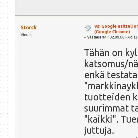
Vs: Google esitteli 
Storck
(Google Chrome)
Vieras
«
Vastaus #4 :
02.09.08 - klo:11
Tähän on kyl
katsomus/näk
enkä testata
"markkinaykk
tuotteiden k
suurimmat ta
"kaikki". Tu
juttuja.