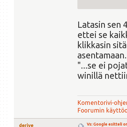
Latasin sen 
ettei se kaik
klikkasin sitä
asentamaan..
"...se ei poja
winillä netti
Komentorivi-ohjer
Foorumin käyttö
Vs: Google esitteli 
derive