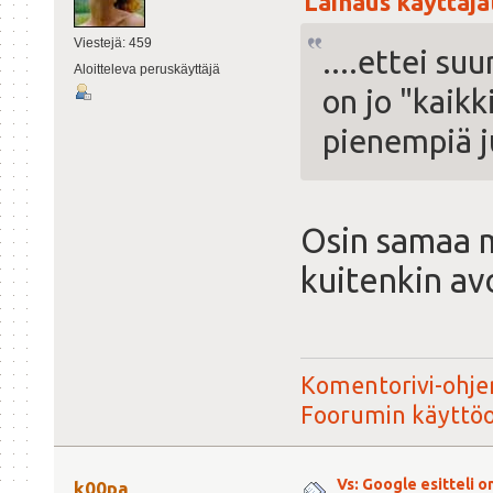
Lainaus käyttäjäl
Viestejä: 459
....ettei su
Aloitteleva peruskäyttäjä
on jo "kaik
pienempiä j
Osin samaa 
kuitenkin avo
Komentorivi-ohjer
Foorumin käyttö
Vs: Google esitteli 
k00pa