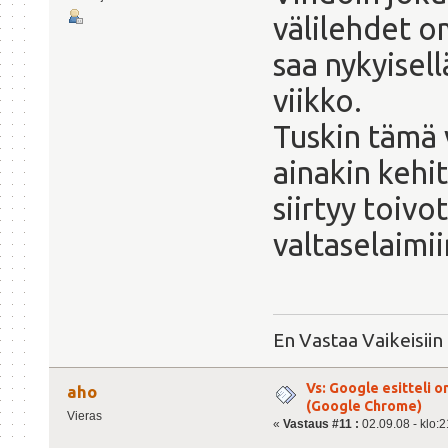
välilehdet o
saa nykyisel
viikko.
Tuskin tämä 
ainakin kehit
siirtyy toivo
valtaselaimii
En Vastaa Vaikeisiin
Vs: Google esitteli 
aho
(Google Chrome)
Vieras
«
Vastaus #11 :
02.09.08 - klo:2