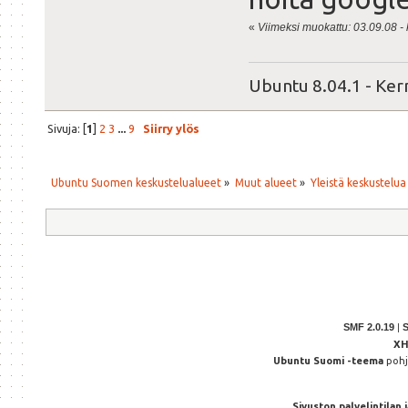
«
Viimeksi muokattu: 03.09.08 -
Ubuntu 8.04.1 - Ker
Sivuja: [
1
]
2
3
...
9
Siirry ylös
Ubuntu Suomen keskustelualueet
»
Muut alueet
»
Yleistä keskustelua
SMF 2.0.19
|
X
Ubuntu Suomi -teema
poh
Sivuston palvelintilan