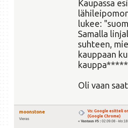
Kaupassa es
lähileipomon
lukee: "suom
Samalla linj
suhteen, mi
kauppaan ku
kauppa*****
Oli vaan sa
Vs: Google esitteli 
moonstone
(Google Chrome)
Vieras
«
Vastaus #5 :
02.09.08 - klo:18