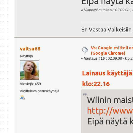
Eipä näytä k
«
Viimeksi muokattu: 02.09.08 -
En Vastaa Vaikeisiin
Vs: Google esitteli 
valtsu68
(Google Chrome)
Käyttäjä
«
Vastaus #16 :
02.09.08 - klo:2
Lainaus käyttäjä
klo:22.16
Viestejä: 459
Aloitteleva peruskäyttäjä
Wiinin maist
http://www
Eipä näytä 