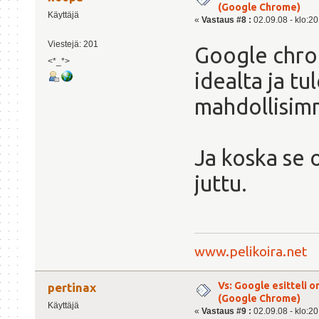
(Google Chrome)
Käyttäjä
«
Vastaus #8 :
02.09.08 - klo:20
Viestejä: 201
Google chrom
<*_*>
idealta ja tu
mahdollisim
Ja koska se 
juttu.
www.pelikoira.net
Vs: Google esitteli 
pertinax
(Google Chrome)
Käyttäjä
«
Vastaus #9 :
02.09.08 - klo:20