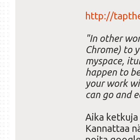
http://tapt
"In other wor
Chrome) to yo
myspace, itun
happen to be
your work wi
can go and ed
Aika ketkuja
Kannattaa n
noita google