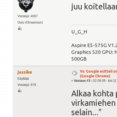
juu koitella
Viestejä: 4007
Oulu (Oinaansuo)
U_G_H
Aspire E5-575G V1.2
Graphics 520 GPU:
500GB
Vs: Google esitteli 
jussike
(Google Chrome)
Käyttäjä
«
Vastaus #3 :
02.09.08 - klo:11
Viestejä: 979
Alkaa kohta 
virkamiehen
selain..."