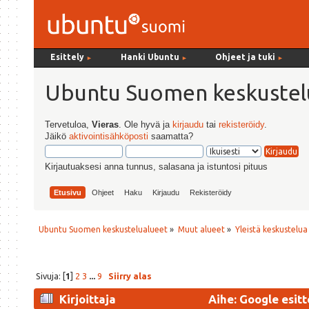
Esittely
Hanki Ubuntu
Ohjeet ja tuki
►
►
►
Ubuntu Suomen keskustel
Tervetuloa,
Vieras
. Ole hyvä ja
kirjaudu
tai
rekisteröidy
.
Jäikö
aktivointisähköposti
saamatta?
Kirjautuaksesi anna tunnus, salasana ja istuntosi pituus
Etusivu
Ohjeet
Haku
Kirjaudu
Rekisteröidy
Ubuntu Suomen keskustelualueet
»
Muut alueet
»
Yleistä keskustelua
Sivuja: [
1
]
2
3
...
9
Siirry alas
Kirjoittaja
Aihe: Google esit