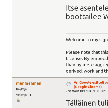
Itse asentel
boottailee W
Welcome to my sign
Please note that thi
License. By embeddin
than by mere aggreg
derived, work and t
Vs: Google esitteli 
manmanman
(Google Chrome)
Käyttäjä
«
Vastaus #19 :
03.09.08 - klo:1
Viestejä: 11
Tälläinen tu