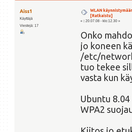
kertaa)
WLAN käynnistymään
Aiss1
[Ratkaistu]
Käyttäjä
«
:
20.07.08 - klo:12.30 »
Viestejä: 17
Onko mahdol
jo koneen kä
/etc/network
tuo tekee sil
vasta kun käy
Ubuntu 8.04
WPA2 suojau
Kiitos jo et