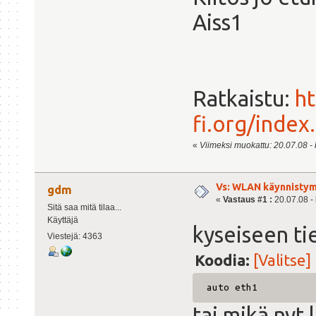
Aiss1
Ratkaistu:
ht
fi.org/inde
«
Viimeksi muokattu: 20.07.08 - k
Vs: WLAN käynnistym
gdm
«
Vastaus #1 :
20.07.08 - 
Sitä saa mitä tilaa...
Käyttäjä
kyseiseen ti
Viestejä: 4363
Koodia:
[Valitse]
auto eth1
tai mikä nyt