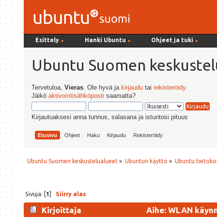
Esittely
Hanki Ubuntu
Ohjeet ja tuki
►
►
►
Ubuntu Suomen keskustel
Tervetuloa,
Vieras
. Ole hyvä ja
kirjaudu
tai
rekisteröidy
.
Jäikö
aktivointisähköposti
saamatta?
Kirjautuaksesi anna tunnus, salasana ja istuntosi pituus
Etusivu
Ohjeet
Haku
Kirjaudu
Rekisteröidy
Ubuntu Suomen keskustelualueet
»
Ubuntun käyttö
»
Ubuntu tietoko
Sivuja: [
1
]
Siirry alas
Kirjoittaja
Aihe: WLAN käynni