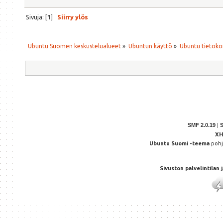
Sivuja: [
1
]
Siirry ylös
Ubuntu Suomen keskustelualueet
»
Ubuntun käyttö
»
Ubuntu tietoko
SMF 2.0.19
|
X
Ubuntu Suomi -teema
poh
Sivuston palvelintilan