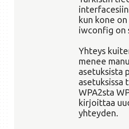
interfacesiin,
kun kone on 
iwconfig on 
Yhteys kuite
menee manuaa
asetuksista 
asetuksissa 
WPA2sta WPA
kirjoittaa u
yhteyden.