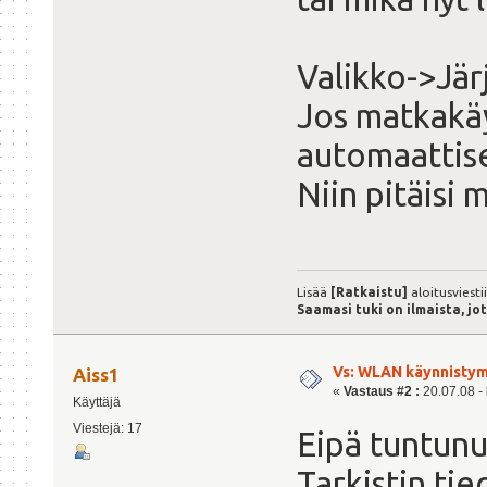
Valikko->Jär
Jos matkakäy
automaattis
Niin pitäisi 
Lisää
[Ratkaistu]
aloitusviesti
Saamasi tuki on ilmaista, jo
Vs: WLAN käynnistym
Aiss1
«
Vastaus #2 :
20.07.08 - 
Käyttäjä
Viestejä: 17
Eipä tuntunut
Tarkistin tie