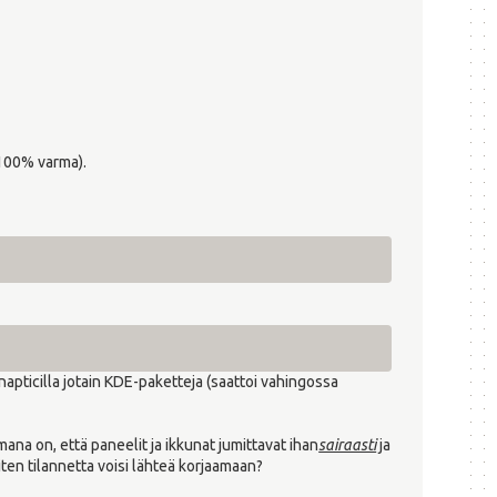
e 100% varma).
apticilla jotain KDE-paketteja (saattoi vahingossa
na on, että paneelit ja ikkunat jumittavat ihan
sairaasti
ja
en tilannetta voisi lähteä korjaamaan?