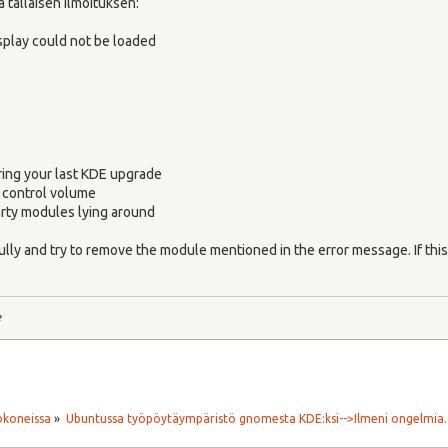
 tällaisen ilmoituksen:
play could not be loaded
ng your last KDE upgrade
ontrol volume
ty modules lying around
lly and try to remove the module mentioned in the error message. If this f
e
okoneissa
»
Ubuntussa työpöytäympäristö gnomesta KDE:ksi-->Ilmeni ongelmia.