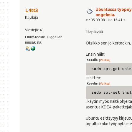
Ubuntussa työpöy
L4tt3
ongelmia.
Käyttäjä
«
:
05.09.08 - klo:16.41 »
Viestejä: 41
Iltapäivää.
Linux-rookie. Diggailen
musakista.
Otsikko sen jo kertookin,
Ensin näin:
Koodia:
[Valitse]
sudo apt-get unin
ja sitten:
Koodia:
[Valitse]
sudo apt-get inst
. käytin myös näitä ohjeit
asentua KDE4-pakettejakin
Ubuntu esittäytyy kirjaut
lopulta koko työpöytä me