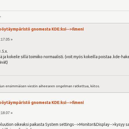
e
pöytäympäristö gnomesta KDE:ksi-->Ilmeni
o:17.05 »
.5.x.
ä ja kokeile sillä toimiiko normaalisti. (voit myös kokeilla poistaa .kde-h
ävät)
:
jun ensimmäisen viestin aiheeseen ongelman ratkettua, kiitos.
pöytäympäristö gnomesta KDE:ksi-->Ilmeni
o:18.07 »
soluution oikeaksi paikasta System settings-->Monitor&Display-->kysyy s