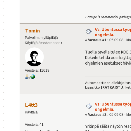
Grunge is commercial garbag
Vs: Ubuntussa työ
Tomin
ongelmia.
Palvelimen ylläpitäjä
«
Vastaus #1 :
05.09.08 - kl
Käyttäjä / moderaattori+
Tuolla tavalla tulee KDE 3
Kokeile tehdä uusi käyttäj
ohjelmien asetukset hävi
Viestejä: 11619
Automaattinen allekirjoitus
Lisäisitkö
[RATKAISTU]
ket
Vs: Ubuntussa työ
L4tt3
ongelmia.
Käyttäjä
«
Vastaus #2 :
05.09.08 - kl
Viestejä: 41
Yritinpä säätä näytön re