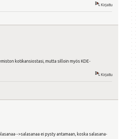
Kirjattu
akemiston kotikansiostasi, mutta silloin myös KDE-
Kirjattu
alasanaa-->salasanaa ei pysty antamaan, koska salasana-