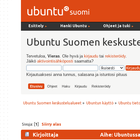
Esittely
Hanki Ubuntu
Ohjeet ja tuki
►
►
►
Ubuntu Suomen keskuste
Tervetuloa,
Vieras
. Ole hyvä ja
kirjaudu
tai
rekisteröidy
.
Jäikö
aktivointisähköposti
saamatta?
Kirjautuaksesi anna tunnus, salasana ja istuntosi pituus
Etusivu
Ohjeet
Haku
Kirjaudu
Rekisteröidy
Ubuntu Suomen keskustelualueet
»
Ubuntun käyttö
»
Ubuntu tiet
Sivuja: [
1
]
Siirry alas
Kirjoittaja
Aihe: Ubuntussa