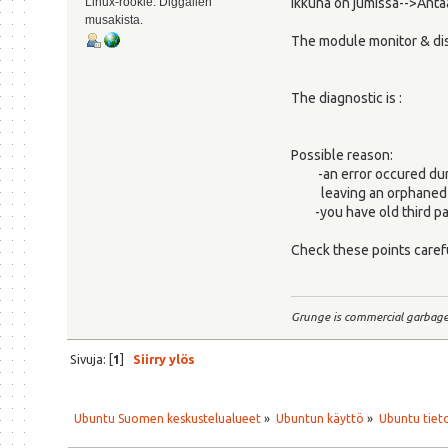
Linux-rookie. Diggailen
ikkuna on jumissa-->Antaa
musakista.
The module monitor & dis
The diagnostic is :
Possible reason:
-an error occured duri
leaving an orphaned c
-you have old third par
Check these points carefu
Grunge is commercial garbag
Sivuja: [
1
]
Siirry ylös
Ubuntu Suomen keskustelualueet
»
Ubuntun käyttö
»
Ubuntu tiet