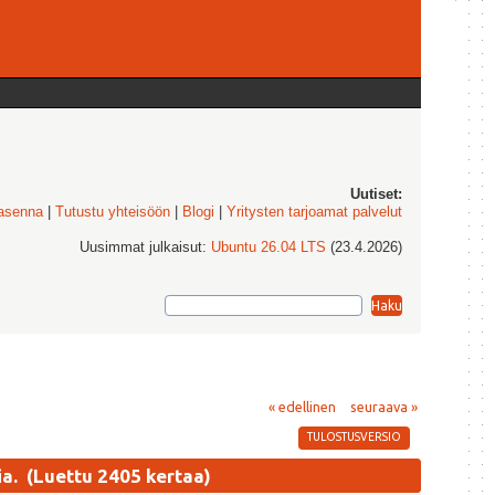
Uutiset:
 asenna
|
Tutustu yhteisöön
|
Blogi
|
Yritysten tarjoamat palvelut
Uusimmat julkaisut:
Ubuntu 26.04 LTS
(23.4.2026)
« edellinen
seuraava »
TULOSTUSVERSIO
a. (Luettu 2405 kertaa)