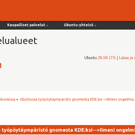
Kaupalliset palvelut
Ubuntu-yhteisö
►
►
lualueet
Ubuntu
26.04 LTS
|
Lataa ja
okoneissa
»
Ubuntussa työpöytäympäristö gnomesta KDE:ksi-->Ilmeni ongelmia.
 työpöytäympäristö gnomesta KDE:ksi-->Ilmeni ongelmi