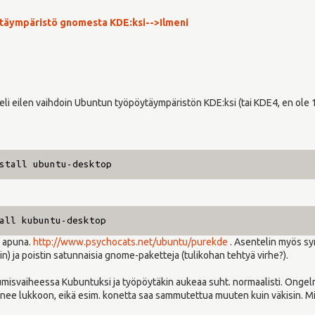
täympäristö gnomesta KDE:ksi-->Ilmeni
 eli eilen vaihdoin Ubuntun työpöytäympäristön KDE:ksi (tai KDE4, en ol
stall ubuntu-desktop
all kubuntu-desktop
a apuna.
http://www.psychocats.net/ubuntu/purekde
. Asentelin myös syn
) ja poistin satunnaisia gnome-paketteja (tulikohan tehtyä virhe?).
umisvaiheessa Kubuntuksi ja työpöytäkin aukeaa suht. normaalisti. Ongelma
nee lukkoon, eikä esim. konetta saa sammutettua muuten kuin väkisin. Mit