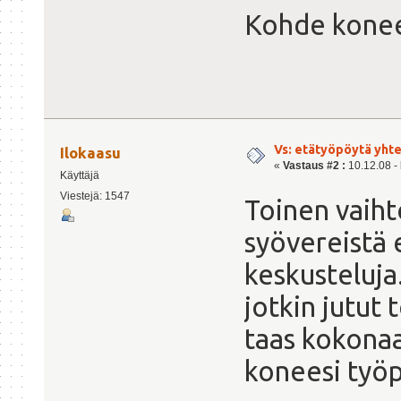
Kohde konees
Vs: etätyöpöytä yht
Ilokaasu
«
Vastaus #2 :
10.12.08 - 
Käyttäjä
Viestejä: 1547
Toinen vaih
syövereistä e
keskusteluja
jotkin jutut 
taas kokonaa
koneesi työ