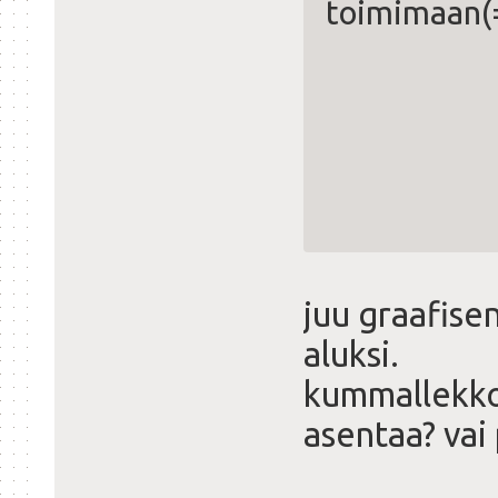
toimimaan(
juu graafisen
aluksi.
kummallekko
asentaa? vai