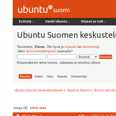
Esittely
Hanki Ubuntu
Ohjeet ja tuki
►
►
►
Ubuntu Suomen keskustel
Tervetuloa,
Vieras
. Ole hyvä ja
kirjaudu
tai
rekisteröidy
.
Jäikö
aktivointisähköposti
saamatta?
Kirjautuaksesi anna tunnus, salasana ja istuntosi pituus
Etusivu
Ohjeet
Haku
Kirjaudu
Rekisteröidy
Ubuntu Suomen keskustelualueet
»
Ubuntun käyttö
»
Ubuntu tietoko
Sivuja: [
1
]
Siirry alas