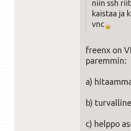
niin ssh ri
kaistaa ja 
vnc
freenx on V
paremmin:
a) hitaamma
b) turvallin
c) helppo a