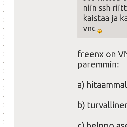
niin ssh rii
kaistaa ja k
vnc
freenx on VN
paremmin:
a) hitaammal
b) turvallin
c) helppo as