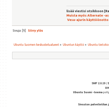
lisää viestisi otsikkoon [R
Muista myös Alternate -a
Vesa-ajurin käyttöönotto
Sivuja: [
1
]
Siirry ylös
Ubuntu Suomen keskustelualueet
»
Ubuntun käyttö
»
Ubuntu tietoko
SMF 2.0.19
|
X
Ubuntu Suomi -teema
poh
Sivuston palvelintilan