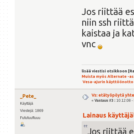
Jos riittää 
niin ssh riit
kaistaa ja ka
vnc
lisää viestisi otsikkoon [R
Muista myös Alternate -a
Vesa-ajurin käyttöönotto
Vs: etätyöpöytä yht
_Pete_
«
Vastaus #3 :
10.12.08 - 
Käyttäjä
Viestejä: 1869
Lainaus käyttäjäl
Fufufuuffuuu
Jos riittää