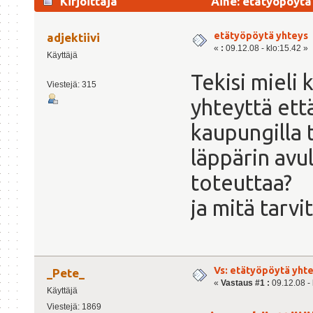
Kirjoittaja
Aihe: etätyöpöytä
etätyöpöytä yhteys
adjektiivi
«
:
09.12.08 - klo:15.42 »
Käyttäjä
Tekisi mieli 
Viestejä: 315
yhteyttä että
kaupungilla 
läppärin avu
toteuttaa?
ja mitä tarvi
Vs: etätyöpöytä yht
_Pete_
«
Vastaus #1 :
09.12.08 - 
Käyttäjä
Viestejä: 1869