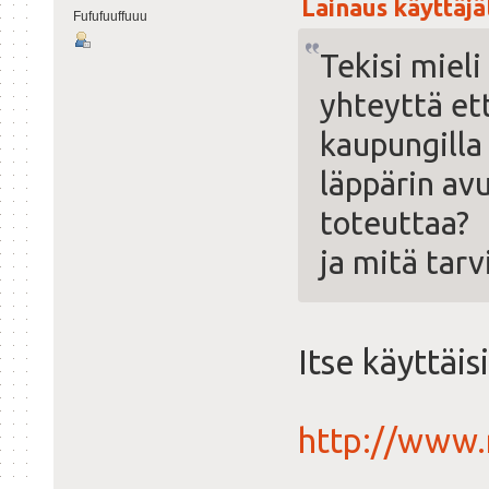
Lainaus käyttäjäl
Fufufuuffuuu
Tekisi mieli
yhteyttä ett
kaupungilla
läppärin av
toteuttaa?
ja mitä tarv
Itse käyttäis
http://www