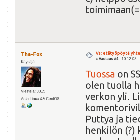
toimimaan(=
Vs: etätyöpöytä yht
Tha-Fox
«
Vastaus #4 :
10.12.08 - 
Käyttäjä
Tuossa
on SSH
olen tuolla 
Viestejä: 3315
verkon yli. 
Arch Linux && CentOS
komentorivil
Puttya ja ti
henkilön (?)