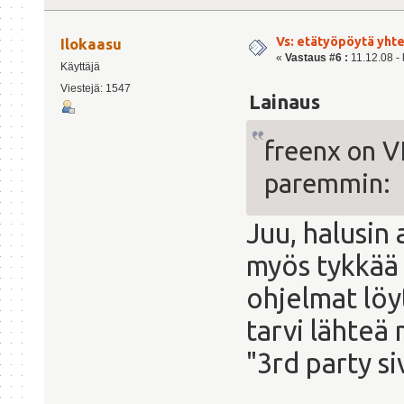
Vs: etätyöpöytä yht
Ilokaasu
«
Vastaus #6 :
11.12.08 - 
Käyttäjä
Viestejä: 1547
Lainaus
freenx on V
paremmin:
Juu, halusin 
myös tykkää s
ohjelmat löy
tarvi lähteä 
"3rd party si