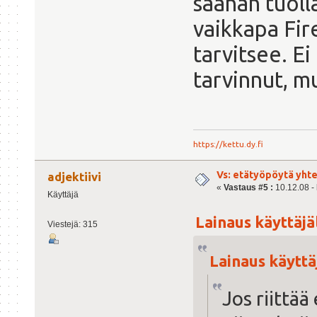
saahan tuoll
vaikkapa Fire
tarvitsee. E
tarvinnut, m
https://kettu.dy.fi
Vs: etätyöpöytä yht
adjektiivi
«
Vastaus #5 :
10.12.08 - 
Käyttäjä
Lainaus käyttäjäl
Viestejä: 315
Lainaus käyttäj
Jos riittää