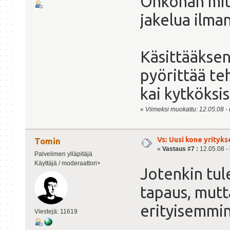
Onkohan mitä
jakelua ilman
Käsittääksen
pyörittää te
kai kytköksis
«
Viimeksi muokattu: 12.05.08 - 
Vs: Uusi kone yrityks
Tomin
«
Vastaus #7 :
12.05.08 - 
Palvelimen ylläpitäjä
Käyttäjä / moderaattori+
Jotenkin tul
tapaus, mutta
erityisemmin
Viestejä: 11619