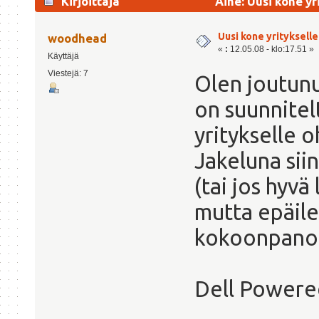
Kirjoittaja
Aihe: Uusi kone yr
Uusi kone yritykselle
woodhead
«
:
12.05.08 - klo:17.51 »
Käyttäjä
Viestejä: 7
Olen joutunu
on suunnitel
yritykselle o
Jakeluna sii
(tai jos hyvä
mutta epäile
kokoonpanon
Dell Power