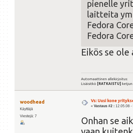
pienelle yr
laitteita ym
Fedora Core 
Fedora Core
Eikös se ole
Automaattinen allekirjoitus:
Lisäisitkö
[RATKAISTU]
ketjun
Vs: Uusi kone yrityks
woodhead
«
Vastaus #2 :
12.05.08 - 
Käyttäjä
Viestejä: 7
Onhan se aik
vaan kuitenk