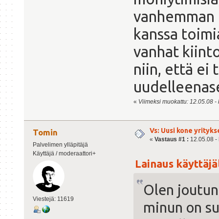
vanhemman p
kanssa toimia
vanhat kiin
niin, että ei
uudelleenas
«
Viimeksi muokattu: 12.05.08 - 
Vs: Uusi kone yrityks
Tomin
«
Vastaus #1 :
12.05.08 - 
Palvelimen ylläpitäjä
Käyttäjä / moderaattori+
Lainaus käyttäjä
Olen joutun
Viestejä: 11619
minun on su