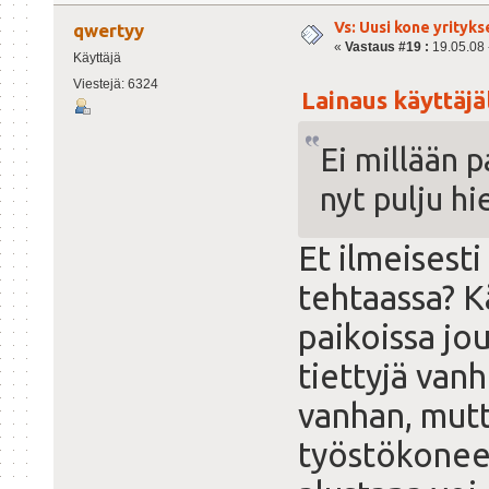
Vs: Uusi kone yrityks
qwertyy
«
Vastaus #19 :
19.05.08 -
Käyttäjä
Viestejä: 6324
Lainaus käyttäjäl
Ei millään 
nyt pulju h
Et ilmeisesti
tehtaassa? 
paikoissa jo
tiettyjä van
vanhan, mutta
työstökonee