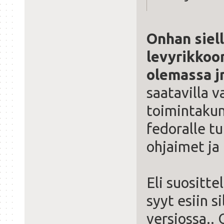
Onhan siel
levyrikkoo
olemassa j
saatavilla 
toimintakun
fedoralle tuk
ohjaimet ja
Eli suositte
syyt esiin s
versiossa.. 