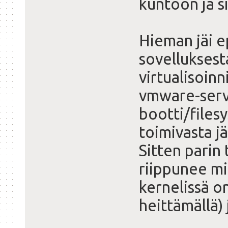
kuntoon ja si
Hieman jäi e
sovelluksest
virtualisoinn
vmware-serve
bootti/filesy
toimivasta jä
Sitten parin
riippunee mi
kernelissä on
heittämällä) 