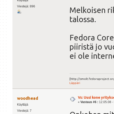
Käyttäjä
Viestejä: 896
Melkoisen ri
talossa.
Fedora Core 
piiristä jo v
ei ole interne
[http://smolt.fedoraproject.
Läppäri
Vs: Uusi kone yrityks
woodhead
«
Vastaus #6 :
12.05.08 - 
Käyttäjä
Viestejä: 7