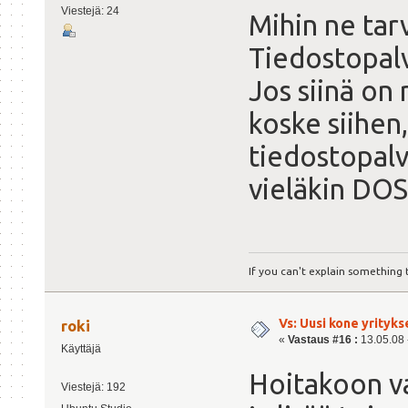
Viestejä: 24
Mihin ne tarv
Tiedostopalv
Jos siinä on
koske siihen
tiedostopalv
vieläkin DOS
If you can't explain something t
Vs: Uusi kone yrityks
roki
«
Vastaus #16 :
13.05.08 -
Käyttäjä
Hoitakoon va
Viestejä: 192