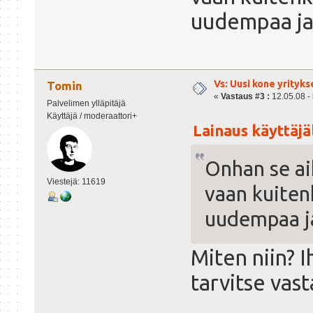
uudempaa ja
Vs: Uusi kone yrityks
Tomin
«
Vastaus #3 :
12.05.08 - 
Palvelimen ylläpitäjä
Käyttäjä / moderaattori+
Lainaus käyttäjä
Onhan se aik
Viestejä: 11619
vaan kuiten
uudempaa j
Miten niin? 
tarvitse vast