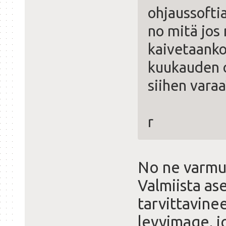
ohjaussofti
no mitä jos 
kaivetaanko
kuukauden o
siihen varaa
r
No ne varmuu
Valmiista as
tarvittavine
levyimage, j