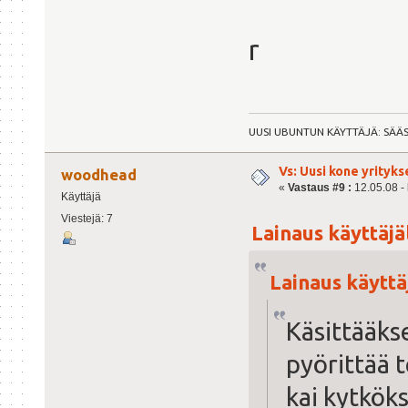
r
UUSI UBUNTUN KÄYTTÄJÄ: SÄÄ
Vs: Uusi kone yrityks
woodhead
«
Vastaus #9 :
12.05.08 - 
Käyttäjä
Viestejä: 7
Lainaus käyttäjäl
Lainaus käyttä
Käsittääks
pyörittää t
kai kytköks