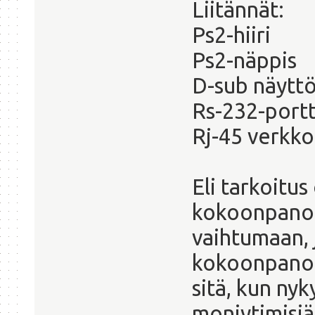
Liitännät:
Ps2-hiiri
Ps2-näppis
D-sub näytt
Rs-232-portt
Rj-45 verkko
Eli tarkoitus
kokoonpanoa,
vaihtumaan,
kokoonpano 
sitä, kun nyk
moniytimisi