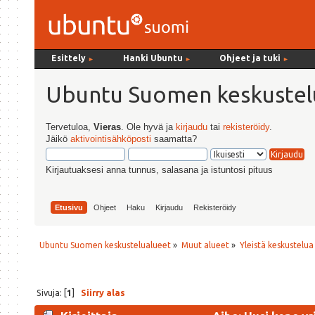
Esittely
Hanki Ubuntu
Ohjeet ja tuki
►
►
►
Ubuntu Suomen keskustel
Tervetuloa,
Vieras
. Ole hyvä ja
kirjaudu
tai
rekisteröidy
.
Jäikö
aktivointisähköposti
saamatta?
Kirjautuaksesi anna tunnus, salasana ja istuntosi pituus
Etusivu
Ohjeet
Haku
Kirjaudu
Rekisteröidy
Ubuntu Suomen keskustelualueet
»
Muut alueet
»
Yleistä keskustelua
Sivuja: [
1
]
Siirry alas