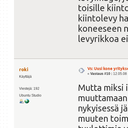
toisille kiint
kiintolevy ha
koneeseen n
levyrikkoa ei
Vs: Uusi kone yrityks
roki
«
Vastaus #10 :
12.05.08 -
Käyttäjä
Mutta miksi
Viestejä: 192
muuttamaan 
Ubuntu Studio
nykyisessä jä
muuten toimi