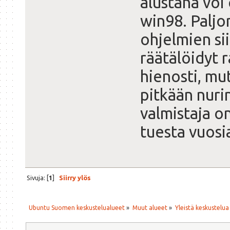
alustana voi 
win98. Paljo
ohjelmien si
räätälöidyt r
hienosti, mut
pitkään nuri
valmistaja o
tuesta vuosia
Sivuja: [
1
]
Siirry ylös
Ubuntu Suomen keskustelualueet
»
Muut alueet
»
Yleistä keskustelua