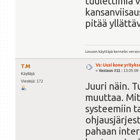
tuulettimia v
kansanviisaus
pitää yllättä
Linuxin käyttäjä kernelin versio
Vs: Uusi kone yrityks
T.M
«
Vastaus #11 :
13.05.08 -
Käyttäjä
Viestejä: 172
Juuri näin. T
muuttaa. Mit
systeemiin t
ohjausjärjes
pahaan inter