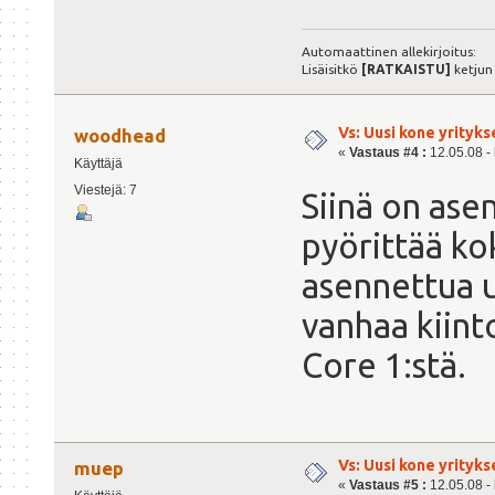
Automaattinen allekirjoitus:
Lisäisitkö
[RATKAISTU]
ketjun
Vs: Uusi kone yrityks
woodhead
«
Vastaus #4 :
12.05.08 - 
Käyttäjä
Viestejä: 7
Siinä on ase
pyörittää kok
asennettua uu
vanhaa kiint
Core 1:stä.
Vs: Uusi kone yrityks
muep
«
Vastaus #5 :
12.05.08 - 