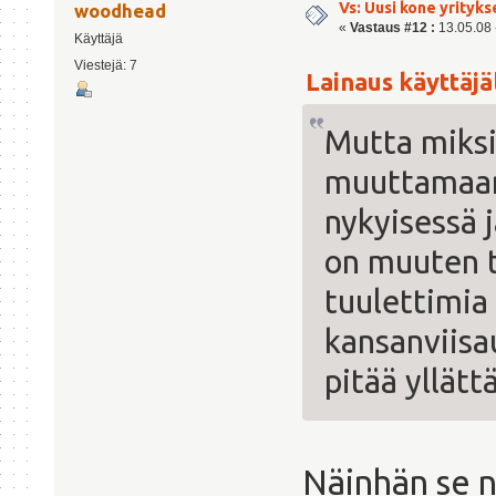
Vs: Uusi kone yrityks
woodhead
«
Vastaus #12 :
13.05.08 -
Käyttäjä
Viestejä: 7
Lainaus käyttäjäl
Mutta miks
muuttamaan
nykyisessä j
on muuten t
tuulettimia 
kansanviisau
pitää yllätt
Näinhän se n