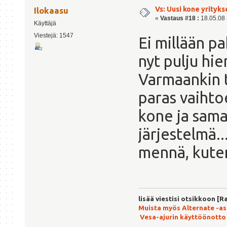
Vs: Uusi kone yrityks
Ilokaasu
«
Vastaus #18 :
18.05.08 -
Käyttäjä
Viestejä: 1547
Ei millään p
nyt pulju hi
Varmaankin tu
paras vaihto
kone ja sama
järjestelmä..
mennä, kuten 
lisää viestisi otsikkoon [R
Muista myös Alternate -a
Vesa-ajurin käyttöönotto