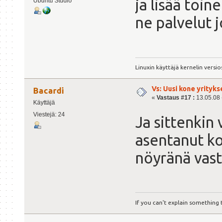
ja lisää toin
Ubuntu Studio
ne palvelut j
Linuxin käyttäjä kernelin versio
Vs: Uusi kone yrityks
Bacardi
«
Vastaus #17 :
13.05.08 -
Käyttäjä
Viestejä: 24
Ja sittenkin 
asentanut ko
nöyränä vast
If you can't explain something t