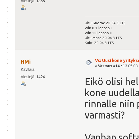
Viestejä: 1865
Ubu Gnome 20.04.3 LTS
Win 8.1 laptop I
Win 10 laptop II
Ubu Mate 20.04.3 LTS
Kubu 20.04.3 LTS
Vs: Uusi kone yrityks
HMi
«
Vastaus #14 :
13.05.08 -
Käyttäjä
Viestejä: 1424
Eikö olisi he
kone uudella
rinnalle niin
varmasti?
Vanhan softa