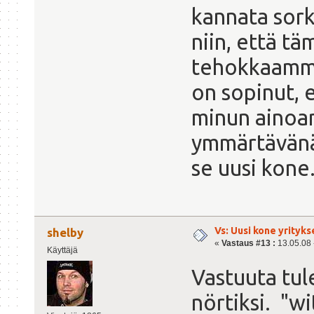
kannata sork
niin, että t
tehokkaamm
on sopinut, e
minun ainoan
ymmärtävänä 
se uusi kon
Vs: Uusi kone yrityks
shelby
«
Vastaus #13 :
13.05.08 -
Käyttäjä
Vastuuta tul
nörtiksi. "wi