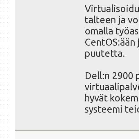
Virtualisoidu
talteen ja vo
omalla työas
CentOS:ään j
puutetta.
Dell:n 2900
virtuaalipalv
hyvät kokemu
systeemi tei