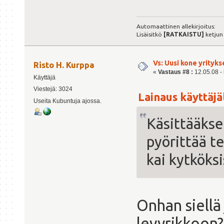
Automaattinen allekirjoitus:
Lisäisitkö
[RATKAISTU]
ketjun
Vs: Uusi kone yrityks
Risto H. Kurppa
«
Vastaus #8 :
12.05.08 - 
Käyttäjä
Viestejä: 3024
Lainaus käyttäjä
Useita Kubuntuja ajossa.
Käsittääkse
pyörittää te
kai kytköksi
Onhan siellä
levyrikkoon?