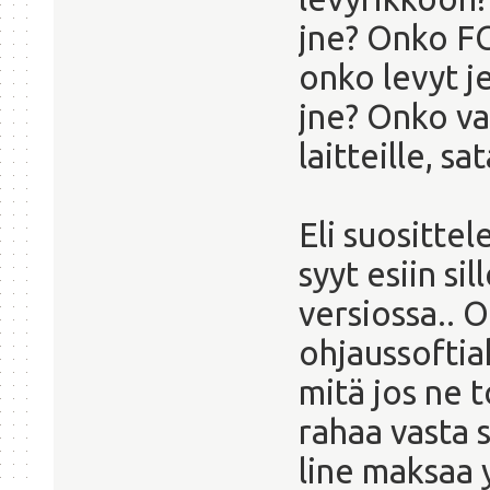
jne? Onko FC1
onko levyt 
jne? Onko va
laitteille, s
Eli suosittel
syyt esiin si
versiossa.. O
ohjaussoftia
mitä jos ne 
rahaa vasta 
line maksaa y