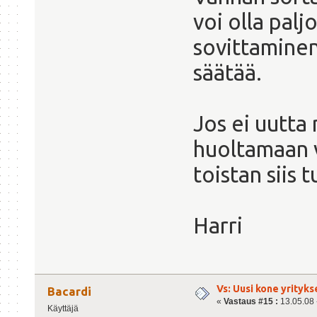
voi olla pal
sovittaminen
säätää.
Jos ei uutta 
huoltamaan 
toistan siis 
Harri
Vs: Uusi kone yrityks
Bacardi
«
Vastaus #15 :
13.05.08 -
Käyttäjä