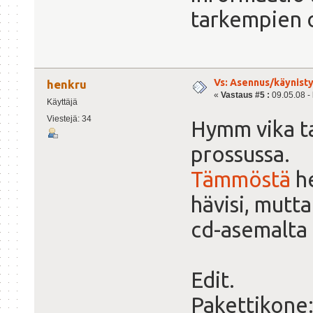
tarkempien 
Vs: Asennus/käynisty
henkru
«
Vastaus #5 :
09.05.08 - 
Käyttäjä
Viestejä: 34
Hymm vika ta
prossussa.
Tämmöstä
he
hävisi, mutt
cd-asemalta t
Edit.
Pakettikone: