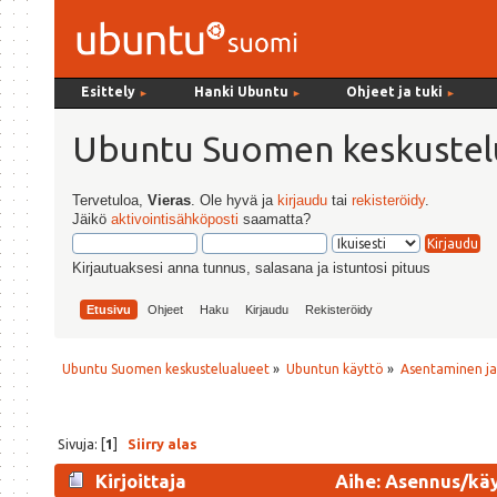
Esittely
Hanki Ubuntu
Ohjeet ja tuki
►
►
►
Ubuntu Suomen keskustel
Tervetuloa,
Vieras
. Ole hyvä ja
kirjaudu
tai
rekisteröidy
.
Jäikö
aktivointisähköposti
saamatta?
Kirjautuaksesi anna tunnus, salasana ja istuntosi pituus
Etusivu
Ohjeet
Haku
Kirjaudu
Rekisteröidy
Ubuntu Suomen keskustelualueet
»
Ubuntun käyttö
»
Asentaminen j
Sivuja: [
1
]
Siirry alas
Kirjoittaja
Aihe: Asennus/käy