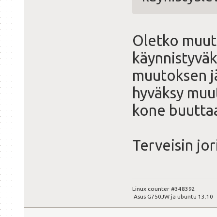
Oletko muutt
käynnistyväk
muutoksen jä
hyväksy muuto
kone buuttaa
Terveisin jor
Linux counter #348392
Asus G750JW ja ubuntu 13.10