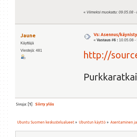
«
Viimeksi muokattu: 09.05.08 - k
Vs: Asennus/käynisty
Jaune
«
Vastaus #6 :
10.05.08 - 
Käyttäjä
Viestejä: 481
http://sourc
Purkkaratkai
Sivuja: [
1
]
Siirry ylös
Ubuntu Suomen keskustelualueet
»
Ubuntun käyttö
»
Asentaminen j