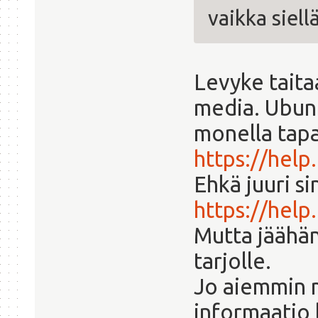
vaikka siell
Levyke taitaa
media. Ubunt
monella tapa
https://help
Ehkä juuri s
https://hel
Mutta jäähän
tarjolle.
Jo aiemmin 
informaatio l