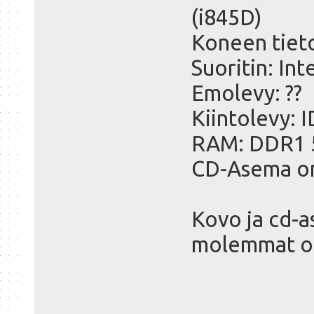
(i845D)
Koneen tiet
Suoritin: Int
Emolevy: ??
Kiintolevy: 
RAM: DDR1 
CD-Asema on
Kovo ja cd-a
molemmat o