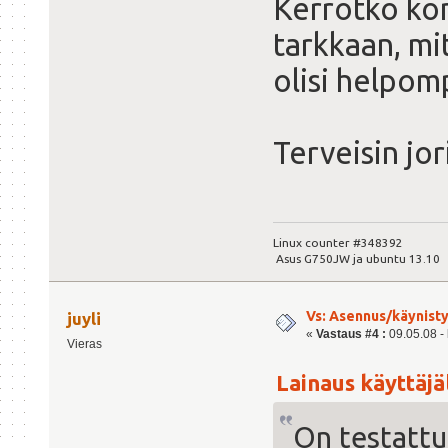
Kerrotko ko
tarkkaan, mit
olisi helpom
Terveisin jor
Linux counter #348392
Asus G750JW ja ubuntu 13.10
Vs: Asennus/käynisty
juyli
«
Vastaus #4 :
09.05.08 - 
Vieras
Lainaus käyttäjäl
On testattu