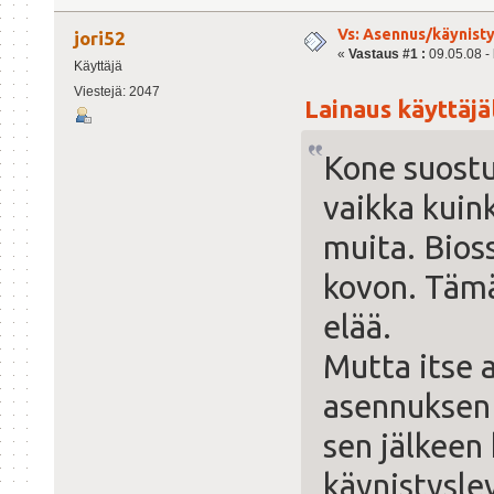
Vs: Asennus/käynisty
jori52
«
Vastaus #1 :
09.05.08 - 
Käyttäjä
Viestejä: 2047
Lainaus käyttäjäl
Kone suost
vaikka kuin
muita. Bioss
kovon. Tämä
elää.
Mutta itse 
asennuksen 
sen jälkeen
käynistysle