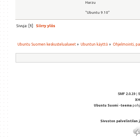
ErrorLog /v
Harzu
"Ubuntu 9.10"
# Possible 
# alert, em
Sivuja: [
1
]
Siirry ylös
LogLevel wa
CustomLog /
Ubuntu Suomen keskustelualueet
»
Ubuntun käyttö
»
Ohjelmointi, p
ServerSigna
Alias /doc/ "/usr
<Directory "/usr/
Options Indexes 
AllowOverride
Order deny,a
SMF 2.0.19
|
Deny from al
X
Allow from 127.0
Ubuntu Suomi -teema
poh
</Directory>
Sivuston palvelintilan
</VirtualHost>