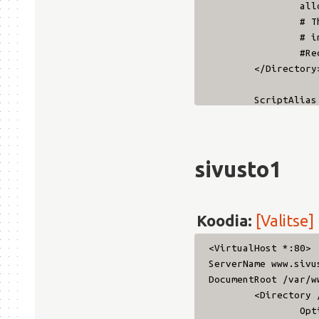
all
# T
# in /apache2-d
#RedirectMatc
</Directory
ScriptAlias
<Directory 
All
Opt
sivusto1
Ord
All
</Directory
Koodia:
[Valitse]
ErrorLog /v
<VirtualHost *:80>
# Possible 
ServerName www.sivu
# alert, em
DocumentRoot /var/w
LogLevel wa
<Directory 
Opt