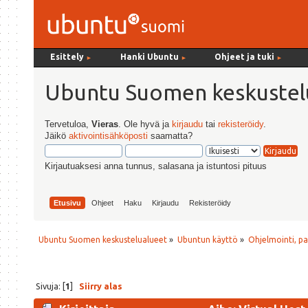
Esittely
Hanki Ubuntu
Ohjeet ja tuki
►
►
►
Ubuntu Suomen keskustel
Tervetuloa,
Vieras
. Ole hyvä ja
kirjaudu
tai
rekisteröidy
.
Jäikö
aktivointisähköposti
saamatta?
Kirjautuaksesi anna tunnus, salasana ja istuntosi pituus
Etusivu
Ohjeet
Haku
Kirjaudu
Rekisteröidy
Ubuntu Suomen keskustelualueet
»
Ubuntun käyttö
»
Ohjelmointi, p
Sivuja: [
1
]
Siirry alas