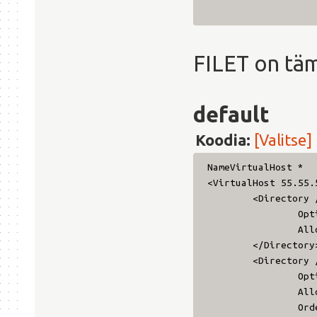
[
FILET on täm
default
Koodia:
[Valitse]
NameVirtualHost *
<VirtualHost 55.55.
<Directory 
Opt
All
</Directory
<Directory 
Opt
All
Ord