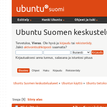
Esittely
Hanki Ubuntu
Ohjeet ja tuki
►
►
►
Ubuntu Suomen keskustel
Tervetuloa,
Vieras
. Ole hyvä ja
kirjaudu
tai
rekisteröidy
.
Jäikö
aktivointisähköposti
saamatta?
Kirjautuaksesi anna tunnus, salasana ja istuntosi pituus
Etusivu
Ohjeet
Haku
Kirjaudu
Rekisteröidy
Ubuntu Suomen keskustelualueet
»
Ubuntun käyttö
»
Ubuntu tietoko
Sivuja: [
1
]
Siirry alas