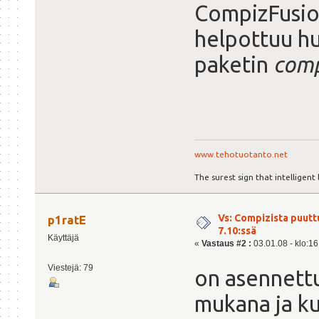
CompizFusio
helpottuu hu
paketin
comp
www.tehotuotanto.net
The surest sign that intelligent 
Vs: Compizista puutt
p1ratE
7.10:ssä
Käyttäjä
«
Vastaus #2 :
03.01.08 - klo:16
Viestejä: 79
on asennettu
mukana ja ku