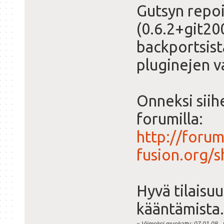
Gutsyn repo
(0.6.2+git2
backportsist
pluginejen v
Onneksi siih
forumilla:
http://foru
fusion.org/
Hyvä tilais
kääntämista.