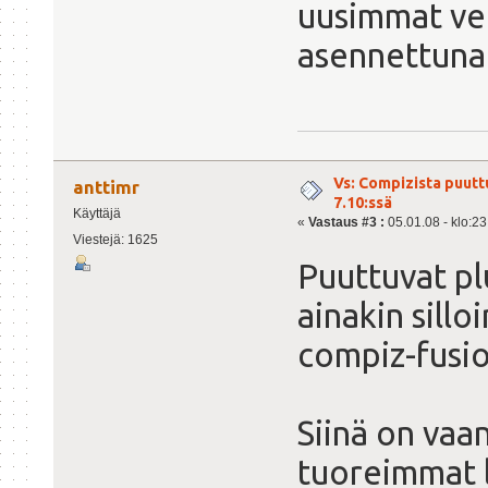
uusimmat ver
asennettuna
Vs: Compizista puutt
anttimr
7.10:ssä
Käyttäjä
«
Vastaus #3 :
05.01.08 - klo:23
Viestejä: 1625
Puuttuvat plu
ainakin sillo
compiz-fusio
Siinä on vaa
tuoreimmat l