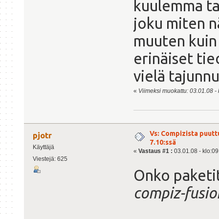
kuulemma tarv
joku miten n
muuten kuin 
erinäiset ti
vielä tajunnut
«
Viimeksi muokattu: 03.01.08 - k
Vs: Compizista puutt
pjotr
7.10:ssä
Käyttäjä
«
Vastaus #1 :
03.01.08 - klo:09
Viestejä: 625
Onko paketi
compiz-fusio