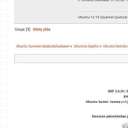
«
Viimeksi muokattu: 07.01.08 - k
Ubuntu 12.10 Quantal Quetzal
Sivuja: [
1
]
Siirry ylös
Ubuntu Suomen keskustelualueet
»
Ubuntun käyttö
»
Ubuntu tietoko
SMF 2.0.19
|
X
Ubuntu Suomi -teema
poh
Sivuston palvelintilan