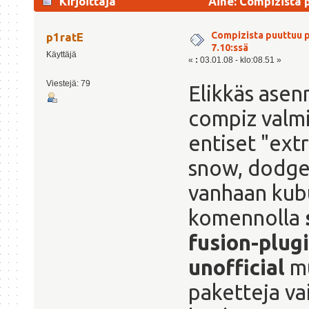
Kirjoittaja
Aihe: Compizista p
Compizista puuttuu p
p1ratE
7.10:ssä
Käyttäjä
«
:
03.01.08 - klo:08.51 »
Viestejä: 79
Elikkäs asen
compiz valmi
entiset "ext
snow, dodge 
vanhaan kub
komennolla
fusion-plug
unofficial
mu
paketteja vai