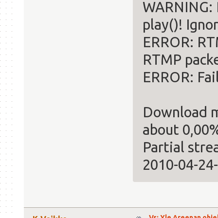
WARNING: R
play()! Igno
ERROR: RTM
RTMP packe
ERROR: Fai
Download m
about 0,00%
Partial str
2010-04-24-
Vs: Yle Areenan ohje