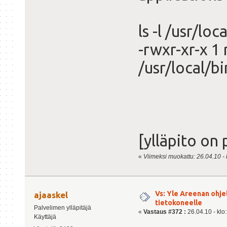
ls -l /usr/loc
-rwxr-xr-x 1
/usr/local/bi
[ylläpito on 
«
Viimeksi muokattu: 26.04.10 - k
Vs: Yle Areenan ohje
ajaaskel
tietokoneelle
Palvelimen ylläpitäjä
«
Vastaus #372 :
26.04.10 - klo
Käyttäjä