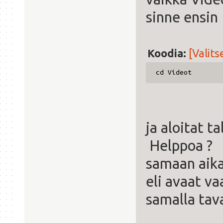
sinne ensin
Koodia:
[Valits
cd Videot
ja aloitat t
Helppoa ? V
samaan aik
eli avaat va
samalla tava