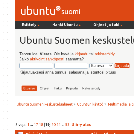
Esittely
Hanki Ubuntu
Ohjeet ja tuki
►
►
►
Ubuntu Suomen keskustel
Tervetuloa,
Vieras
. Ole hyvä ja
kirjaudu
tai
rekisteröidy
.
Jäikö
aktivointisähköposti
saamatta?
Kirjautuaksesi anna tunnus, salasana ja istuntosi pituus
Etusivu
Ohjeet
Haku
Kirjaudu
Rekisteröidy
Ubuntu Suomen keskustelualueet
»
Ubuntun käyttö
»
Multimedia ja g
Sivuja:
1
...
17
18
[
19
]
20
21
...
53
Siirry alas