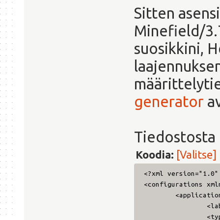
Sitten asensi
Minefield/3.
suosikkini, 
laajennuksen 
määrittelyt
generator
av
Tiedostosta 
Koodia:
[Valitse]
<?xml version="1.0"
<configurations xml
<applicatio
<la
<ty