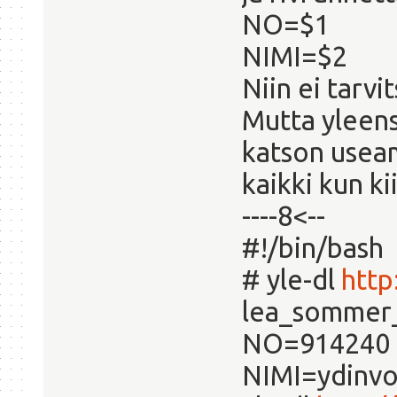
NO=$1
NIMI=$2
Niin ei tarvi
Mutta yleens
katson useam
kaikki kun ki
----8<--
#!/bin/bash
# yle-dl
http
lea_sommer_
NO=914240
NIMI=ydinvo