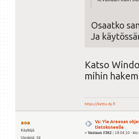
Osaatko san
Ja käytössä
Katso Window
mihin hakemi
https://kettu.dy.fi
Vs: Yle Areenan ohje
aoa
tietokoneelle
Käyttäjä
«
Vastaus #362 :
19.04.10 - klo
Viestejä: 34