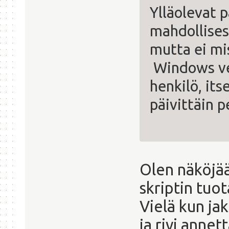
Ylläolevat 
mahdollises
mutta ei mi
Windows ver
henkilö, its
päivittäin p
Olen näköjää
skriptin tuot
Vielä kun ja
ja rivi annet