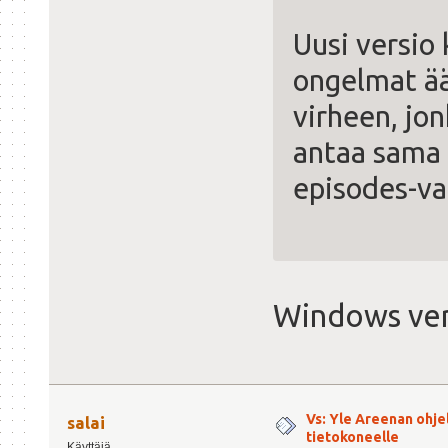
Uusi versio
ongelmat ää
virheen, jon
antaa sama 
episodes-val
Windows ver
Vs: Yle Areenan ohje
salai
tietokoneelle
Käyttäjä