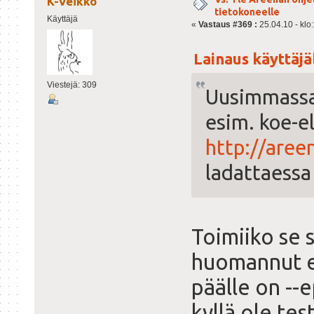
K-Veikko
tietokoneelle
Käyttäjä
«
Vastaus #369 :
25.04.10 - klo
Lainaus käyttäjäl
Viestejä: 309
Uusimmassa 
esim. koe-el
http://aree
ladattaessa
Toimiiko se 
huomannut ett
päälle on --
kyllä ole tes