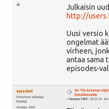
Julkaisin uud
http://users
Uusi versio 
ongelmat ää
virheen, jonk
antaa sama t
episodes-vali
Vs: Yle Areenan ohje
ajaaskel
tietokoneelle
Palvelimen ylläpitäjä
«
Vastaus #363 :
20.04.10 - klo
Käyttäjä
Viestejä: 3403