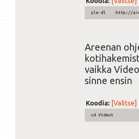
Koodia:
[Valitse]
yle-dl http://aree
Areenan ohje
kotihakemist
vaikka Video
sinne ensin
Koodia:
[Valitse]
cd Videot