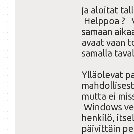
ja aloitat ta
Helppoa ? Vo
samaan aika
avaat vaan t
samalla taval
Ylläolevat p
mahdollisest
mutta ei mi
Windows vers
henkilö, itse
päivittäin pe