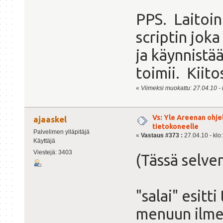
PPS. Laitoin
scriptin jok
ja käynnistää
toimii. Kiitos
«
Viimeksi muokattu: 27.04.10 - k
Vs: Yle Areenan ohje
ajaaskel
tietokoneelle
Palvelimen ylläpitäjä
«
Vastaus #373 :
27.04.10 - klo
Käyttäjä
Viestejä: 3403
(Tässä selven
"salai" esitt
menuun ilmes