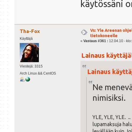
käytössäni 
Vs: Yle Areenan ohje
Tha-Fox
tietokoneelle
Käyttäjä
«
Vastaus #361 :
12.04.10 - klo
Lainaus käyttäjäl
Viestejä: 3315
Lainaus käyttäj
Arch Linux && CentOS
Ne menevä
nimisiksi.
YLE, YLE, YLE. ..
lupamaksuja halu
levällään kuin J