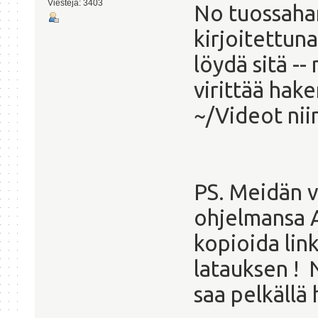
Viestejä: 3403
No tuossahan
kirjoitettuna
löydä sitä --
virittää hake
~/Videot niin
PS. Meidän v
ohjelmansa A
kopioida lin
latauksen ! 
saa pelkällä 