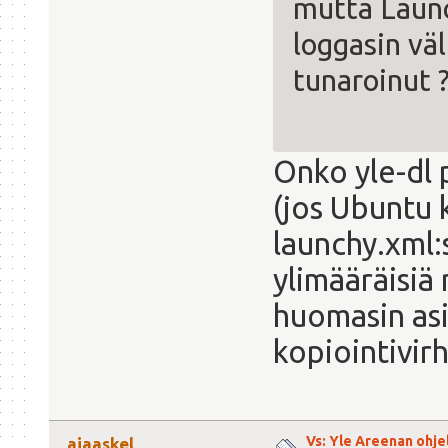
mutta Launc
loggasin väl
tunaroinut
Onko yle-dl 
(jos Ubuntu 
launchy.xml:
ylimääräisiä
huomasin asi
kopiointivir
Vs: Yle Areenan ohje
ajaaskel