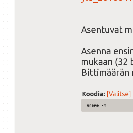
Asentuvat mu
Asenna ensin
mukaan (32 b
Bittimäärän
Koodia:
[Valitse]
uname -m