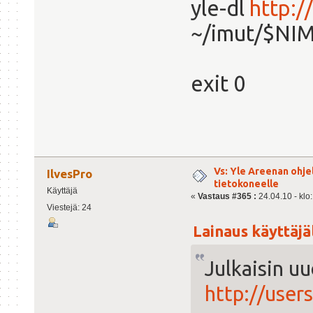
yle-dl
http:/
~/imut/$NIMI
exit 0
Vs: Yle Areenan ohje
IlvesPro
tietokoneelle
Käyttäjä
«
Vastaus #365 :
24.04.10 - klo
Viestejä: 24
Lainaus käyttäjäl
Julkaisin uu
http://user