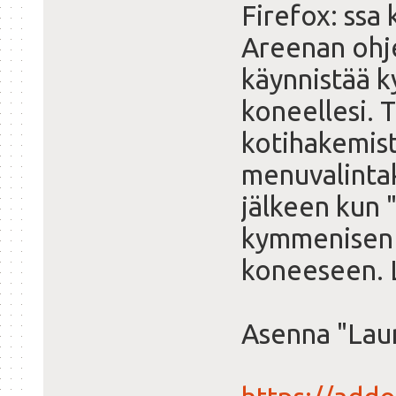
Firefox: ssa 
Areenan ohj
käynnistää k
koneellesi. 
kotihakemist
menuvalintak
jälkeen kun "
kymmenisen v
koneeseen. L
Asenna "Laun