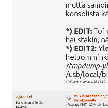
mutta samoin
konsolista k
*) EDIT:
Toim
haustakin, n
*) EDIT2:
Yle
helpomminki
rtmpdump-yl
/usb/local/bi
«
Viimeksi muokattu: 25.04.10 - k
Vs: Yle Areenan ohje
ajaaskel
tietokoneelle
Palvelimen ylläpitäjä
«
Vastaus #367 :
25.04.10 - klo
Käyttäjä