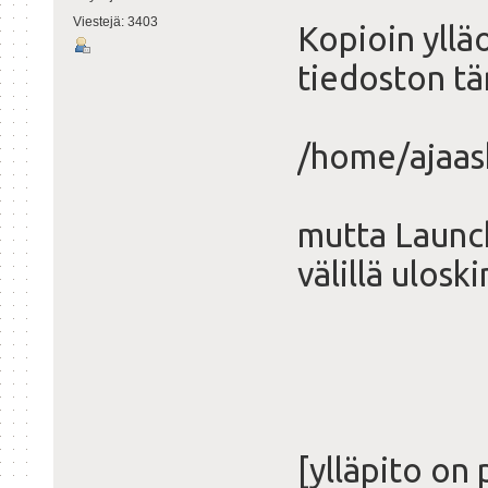
Viestejä: 3403
Kopioin ylläo
tiedoston tä
/home/ajaas
mutta Launch
välillä ulosk
[ylläpito on 