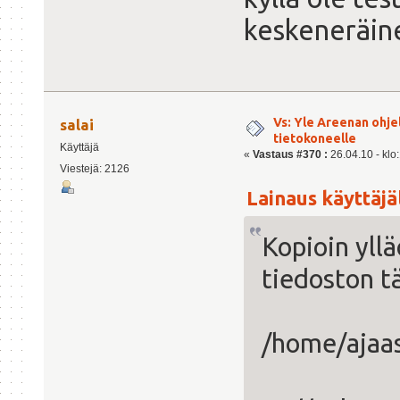
keskeneräine
Vs: Yle Areenan ohje
salai
tietokoneelle
Käyttäjä
«
Vastaus #370 :
26.04.10 - klo
Viestejä: 2126
Lainaus käyttäjäl
Kopioin yllä
tiedoston t
/home/ajaas