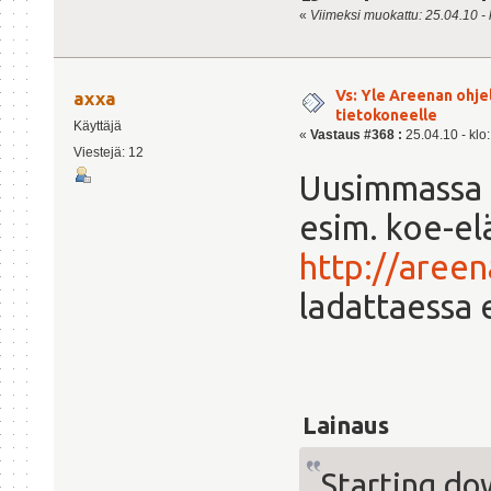
«
Viimeksi muokattu: 25.04.10 - k
Vs: Yle Areenan ohje
axxa
tietokoneelle
Käyttäjä
«
Vastaus #368 :
25.04.10 - klo
Viestejä: 12
Uusimmassa 1
esim. koe-el
http://areen
ladattaessa 
Lainaus
Starting do