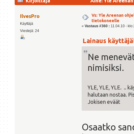
Kirjoittaja
Aihe: Yle Areenan
kertaa)
Vs: Yle Areenan ohje
IlvesPro
tietokoneelle
Käyttäjä
«
Vastaus #360 :
11.04.10 - klo
Viestejä: 24
Lainaus käyttäjäl
Ne menevät
nimisiksi.
YLE, YLE, YLE. .. k
halutaan nostaa. Pi
Jokisen eväät
Osaatko sano