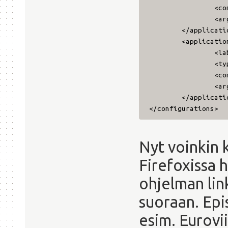
<co
<ar
</applicati
<applicatio
<la
<ty
<co
<ar
</applicati
</configurations>
Nyt voinkin k
Firefoxissa h
ohjelman lin
suoraan. Epis
esim. Eurovii