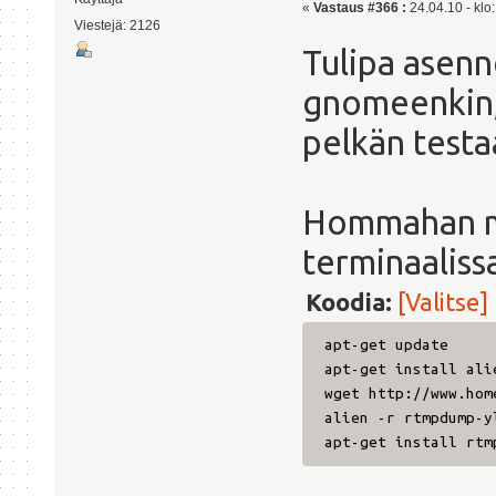
«
Vastaus #366 :
24.04.10 - klo
Viestejä: 2126
Tulipa asenn
gnomeenkin, 
pelkän testa
Hommahan me
terminaalissa
Koodia:
[Valitse]
apt-get update
apt-get install ali
wget http://www.hom
alien -r rtmpdump-y
apt-get install rtm