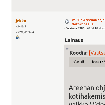
Vs: Yle Areenan ohje
jekku
tietokoneelle
Käyttäjä
«
Vastaus #364 :
20.04.10 - klo
Viestejä: 2624
Lainaus
Koodia:
[Valits
yle-dl http://ar
Areenan ohj
kotihakemis
vaikka Vide