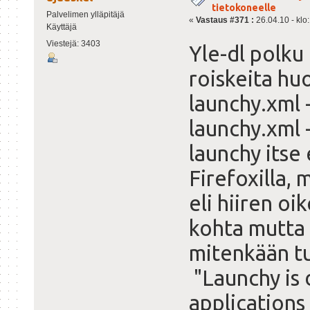
tietokoneelle
Palvelimen ylläpitäjä
«
Vastaus #371 :
26.04.10 - klo
Käyttäjä
Viestejä: 3403
Yle-dl polku
roiskeita hu
launchy.xml 
launchy.xml -
launchy itse
Firefoxilla,
eli hiiren o
kohta mutta 
mitenkään tu
"Launchy is 
applications 