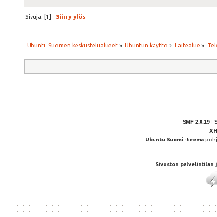
Sivuja: [
1
]
Siirry ylös
Ubuntu Suomen keskustelualueet
»
Ubuntun käyttö
»
Laitealue
»
Tel
SMF 2.0.19
|
X
Ubuntu Suomi -teema
poh
Sivuston palvelintilan