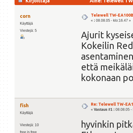
Kirjoittaja
Aihe: Telewell TW
Telewell TW-EA100B!
corn
«
:
08.08.05 - klo:16.47 »
Käyttäjä
Viestejä: 5
Ajurit kyseis
Kokeilin Red
asentaminen 
että meikälä
kokonaan p
Re: Telewell TW-EA1
fish
«
Vastaus #1 :
08.08.05 - 
Käyttäjä
hyvinkin pitk
Viestejä: 10
free is free