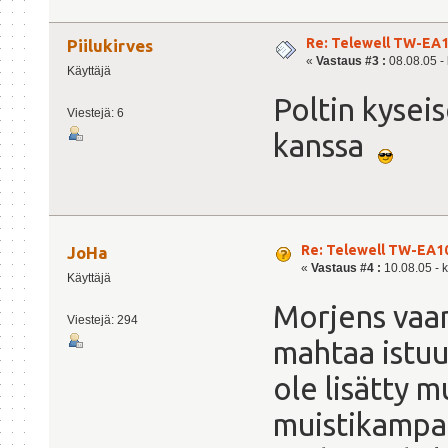
Re: Telewell TW-EA1
Piilukirves
«
Vastaus #3 :
08.08.05 - 
Käyttäjä
Poltin kysei
Viestejä: 6
kanssa
Re: Telewell TW-EA10
JoHa
«
Vastaus #4 :
10.08.05 - k
Käyttäjä
Morjens vaan
Viestejä: 294
mahtaa istuu
ole lisätty 
muistikampa 