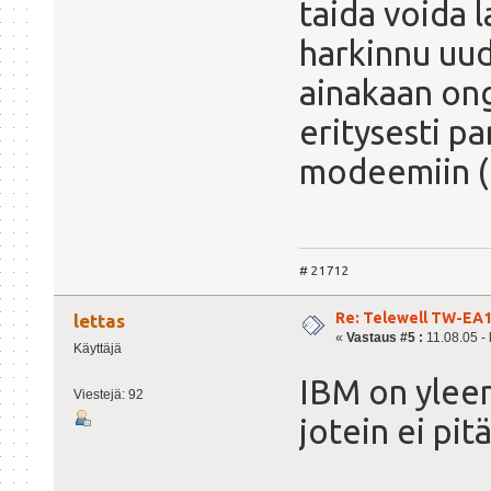
taida voida l
harkinnu uud
ainakaan onge
eritysesti 
modeemiin (
# 21712
Re: Telewell TW-EA1
lettas
«
Vastaus #5 :
11.08.05 - 
Käyttäjä
IBM on yleen
Viestejä: 92
jotein ei pit