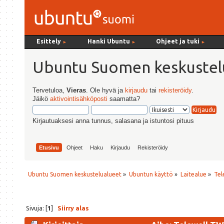
Esittely
Hanki Ubuntu
Ohjeet ja tuki
►
►
►
Ubuntu Suomen keskustel
Tervetuloa,
Vieras
. Ole hyvä ja
kirjaudu
tai
rekisteröidy
.
Jäikö
aktivointisähköposti
saamatta?
Kirjautuaksesi anna tunnus, salasana ja istuntosi pituus
Etusivu
Ohjeet
Haku
Kirjaudu
Rekisteröidy
Ubuntu Suomen keskustelualueet
»
Ubuntun käyttö
»
Laitealue
»
Tel
Sivuja: [
1
]
Siirry alas