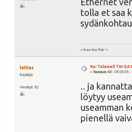
Ethernet ver
tolla et saa
sydänkohta
>-free the fish-'>
Re: Telewell TW-EA1
lettas
«
Vastaus #2 :
08.08.05 - 
Käyttäjä
.. ja kannatt
Viestejä: 92
löytyy useam
useamman ko
pienellä vaiv