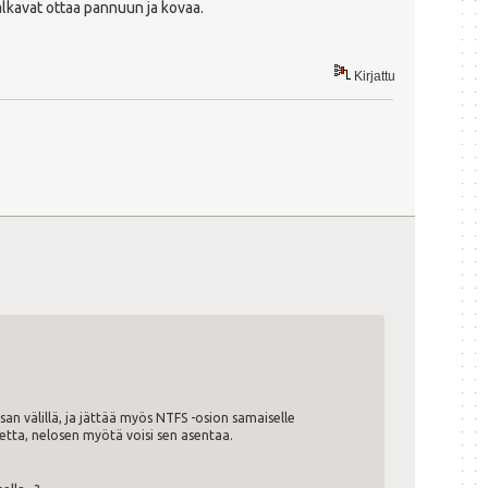
alkavat ottaa pannuun ja kovaa.
Kirjattu
osan välillä, ja jättää myös NTFS -osion samaiselle
rvetta, nelosen myötä voisi sen asentaa.