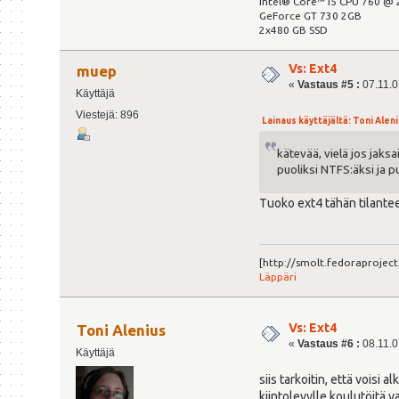
Intel® Core™ i5 CPU 760 @ 
GeForce GT 730 2GB
2x480 GB SSD
Vs: Ext4
muep
«
Vastaus #5 :
07.11.07
Käyttäjä
Viestejä: 896
Lainaus käyttäjältä: Toni Aleniu
kätevää, vielä jos jaks
puoliksi NTFS:äksi ja pu
Tuoko ext4 tähän tilantee
[http://smolt.fedoraproje
Läppäri
Vs: Ext4
Toni Alenius
«
Vastaus #6 :
08.11.07
Käyttäjä
siis tarkoitin, että voisi
kiintolevylle koulutöitä v