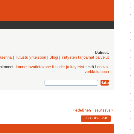
Uutiset:
 asenna
|
Tutustu yhteisöön
|
Blogi
|
Yritysten tarjoamat palvelut
tokoneet:
kannettavatietokone.fi uudet ja käytetyt
sekä
Lenovo-
verkkokauppa
« edellinen
seuraava »
TULOSTUSVERSIO