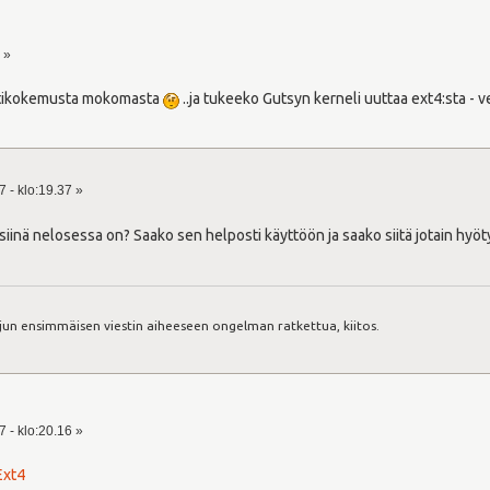
 »
estikokemusta mokomasta
..ja tukeeko Gutsyn kerneli uuttaa ext4:sta - v
 - klo:19.37 »
iinä nelosessa on? Saako sen helposti käyttöön ja saako siitä jotain hyötyä
:
jun ensimmäisen viestin aiheeseen ongelman ratkettua, kiitos.
 - klo:20.16 »
Ext4