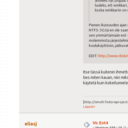
anteeks nyt pojjaat 
luuleks, ett winkkari
koska winkkariin on 
Pienen ikuisuuden ajan o
NTFS-3G:tä en ole saanu
sen ymmärtämään ext -os
molemmista järjestelmis
koulukäyttöön, jatkuva
EDIT:
http://www.diskin
Itse tässä kuitenin ihmett
ties miten kauan, niin mi
käytetä kuin kokeilumiele
[http://smolt.fedoraproje
Läppäri
Vs: Ext4
eliasj
«
Vastaus #10 :
08.11.