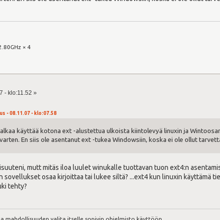
2.80GHz × 4
 - klo:11.52 »
s - 08.11.07 - klo:07.58
si alkaa käyttää kotona ext -alustettua ulkoista kiintolevyä linuxin ja Wintoos
 varten. En siis ole asentanut ext -tukea Windowsiin, koska ei ole ollut tarve
isuuteni, mutt mitäs iloa luulet winukalle tuottavan tuon ext4:n asentamise
n sovellukset osaa kirjoittaa tai lukee siltä? ...ext4 kun linuxin käyttämä ti
uki tehty?
aa mahdollisuuden valita itselle sopivin ohjelmisto käyttöön.