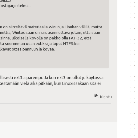
lla...?
edostojärjestelmä...
n on siirreltävä materiaalia Winun ja Linukan välillä, mutta
 nettiä, Wintoosaan on siis asennettava jotain, että saan
sinne, ulkoisella kovolla on pakko olla FAT-32, että
osta suurimman osan ext:ksi ja loput NTFS:ksi
lkavat ottaa pannuun ja kovaa.
llisesti ext3:a parempi. Ja kun ext3 on ollut jo käytössä
estämään vielä aika pitkään, kun Linuxissakaan sitä ei
Kirjattu