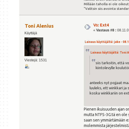
Millään taholla ei ole oikeu
"Valitsin siis avointa stand
Vs: Ext4
Toni Alenius
«
Vastaus #8 :
08.11.07
Käyttäjä
Lainaus käyttäjältä: jake - 08.1
Lainaus käyttäjältä: Toni A
Viestejä: 1531
siis tarkoitin, että 
kiintolevylle koulut
anteeks nyt pojjaat maa
luuleks, ett winkkari ja
koska winkkariin on ext
Pienen ikuisuuden ajan on 
mutta NTFS-3G:tä en ole sa
saan sen ymmärtämään ext -
molemmista järjestelmistä