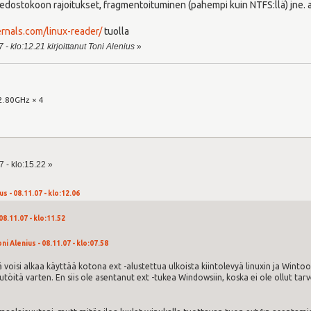
iedostokoon rajoitukset, fragmentoituminen (pahempi kuin NTFS:llä) jne. 
rnals.com/linux-reader/
tuolla
 - klo:12.21 kirjoittanut Toni Alenius
»
2.80GHz × 4
 - klo:15.22 »
s - 08.11.07 - klo:12.06
08.11.07 - klo:11.52
ni Alenius - 08.11.07 - klo:07.58
ttä voisi alkaa käyttää kotona ext -alustettua ulkoista kiintolevyä linuxin ja Winto
lutöitä varten. En siis ole asentanut ext -tukea Windowsiin, koska ei ole ollut ta