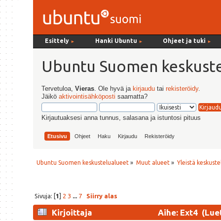
Esittely
Hanki Ubuntu
Ohjeet ja tuki
►
►
►
Ubuntu Suomen keskuste
Tervetuloa,
Vieras
. Ole hyvä ja
kirjaudu
tai
rekisteröidy
.
Jäikö
aktivointisähköposti
saamatta?
Kirjautuaksesi anna tunnus, salasana ja istuntosi pituus
Etusivu
Ohjeet
Haku
Kirjaudu
Rekisteröidy
Ubuntu Suomen keskustelualueet
»
Muut alueet
»
Yleistä keskuste
Sivuja: [
1
]
2
3
...
7
Siirry alas
Kirjoittaja
Aihe: Ext4 (Lue