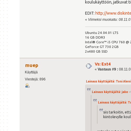
koulukäyttöön, jatkuvat t
EDIT:
http://www.diskinte
«
Viimeksi muokattu: 08.11.07
Ubuntu 24.04.01 LTS
16 GB DDR3
Intel® Core™ i5 CPU 760 @ 
GeForce GT 730 2GB
2x480 GB SSD
Vs: Ext4
muep
«
Vastaus #9 :
08.11.07
Käyttäjä
Viestejä: 896
Lainaus käyttäjältä: Toni Aleniu
Lainaus käyttäjältä: jake - 
Lainaus käyttäjältä: To
siis tarkoitin, e
kiintolevylle kou