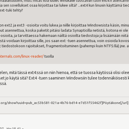
maalaisuuteni, mutt mitäs iloa luulet winukalle tuottavan tuon ext4:n asentamise
 ja sen sovellukset osaa kirjoittaa tai lukee siltä? ...ext4 kun linuxin käyttämä ti
ext-tuki tehty?
n ext2 ja ext3 -osioita voitu lukea ja niille kirjoittaa Windowsista käsin, minu
t asennettua, koska paketit pitäisi ladata Synapticilla netistä, kotona ei ole
ioita, ja tarvittaessa hakemaan näiltä osioilta tiedostoja ja lisäämään niitä 
tä voidaan kirjoittaa sille, jos saan ext -tuen asennettua, voin osioida kov
t tiedostokoon rajoitukset, fragmentoituminen (pahempi kuin NTFS:llä) jne. a
ternals.com/linux-reader/
tuolla
elen, mitä tässä ext4:ssä on niin hienoa, että se tuossa käytössä olisi olee
kset jo käytä sitä? Ext4 -tuen saaminen Windowsiin tulee todennäköisesti k
ssä.
ct.org/show?uuid=pub_ac53b581-021a-4b76-bd14-e7d51f55462f]Pöytäkone[/url]
07 - klo:15.41 »