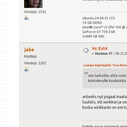
Viestejä: 1531
Ubuntu 24.04.01 LTS
16 GB DDR3
Intel® Core™ i5 CPU 760 @ 
GeForce GT 730 2GB
2x480 GB SSD
Vs: Ext4
jake
«
Vastaus #7 :
08.11.07
Käyttäjä
Viestejä: 1262
Lainaus käyttäjältä: Toni Aleniu
siis tarkoitin, että voi
kiintolevylle koulutöitä
anteeks nyt pojjaat maala
luuleks, ett winkkari ja se
koska winkkariin on ext-t
Kaikille avoin standardi ant