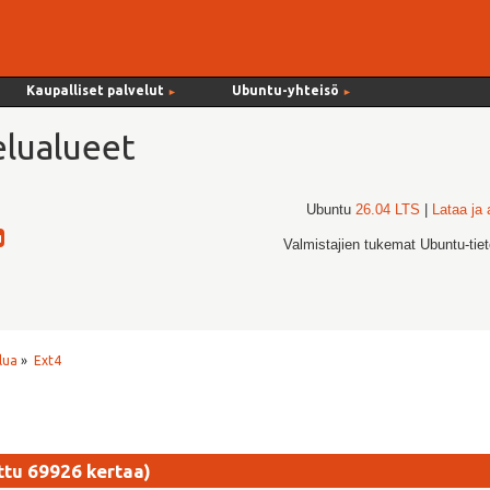
Kaupalliset palvelut
Ubuntu-yhteisö
►
►
lualueet
Ubuntu
26.04 LTS
|
Lataa ja
Valmistajien tukemat Ubuntu-tie
lua
»
Ext4
ttu 69926 kertaa)