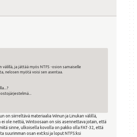
an välillä, ja jättää myös NTFS -osion samaiselle
etta, nelosen myötä voisi sen asentaa.
a...?
dostojärjestelmä...
un on siirreltävä materiaalia Winun ja Linukan välillä,
 ei ole nettiä, Wintoosaan on siis asennettava jotain, että
iitä sinne, ulkoisella kovolla on pakko olla FAT-32, että
sta suurimman osan ext:ksi ja loput NTFS:ksi