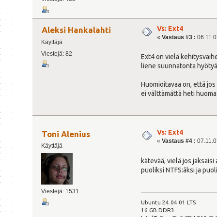
Vs: Ext4
Aleksi Hankalahti
«
Vastaus #3 :
06.11.07
Käyttäjä
Viestejä: 82
Ext4 on vielä kehitysvaihee
liene suunnatonta hyötyä
Huomioitavaa on, että jos 
ei välttämättä heti huoma
Vs: Ext4
Toni Alenius
«
Vastaus #4 :
07.11.07
Käyttäjä
kätevää, vielä jos jaksais
puoliksi NTFS:äksi ja puoli
Viestejä: 1531
Ubuntu 24.04.01 LTS
16 GB DDR3