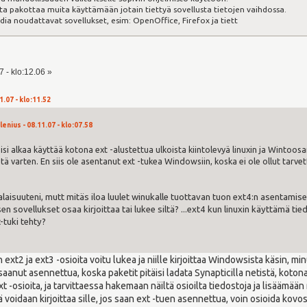
tta pakottaa muita käyttämään jotain tiettyä sovellusta tietojen vaihdossa.
ardia noudattavat sovellukset, esim: OpenOffice, Firefox ja tiett
 - klo:12.06 »
1.07 - klo:11.52
lenius - 08.11.07 - klo:07.58
voisi alkaa käyttää kotona ext -alustettua ulkoista kiintolevyä linuxin ja Wintoos
öitä varten. En siis ole asentanut ext -tukea Windowsiin, koska ei ole ollut tarv
laisuuteni, mutt mitäs iloa luulet winukalle tuottavan tuon ext4:n asentamisell
 sen sovellukset osaa kirjoittaa tai lukee siltä? ...ext4 kun linuxin käyttämä tie
-tuki tehty?
ext2 ja ext3 -osioita voitu lukea ja niille kirjoittaa Windowsista käsin, min
anut asennettua, koska paketit pitäisi ladata Synapticilla netistä, kotona
osioita, ja tarvittaessa hakemaan näiltä osioilta tiedostoja ja lisäämään n
 voidaan kirjoittaa sille, jos saan ext -tuen asennettua, voin osioida kovo