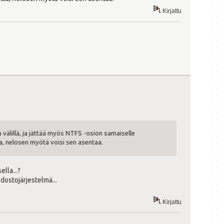
Kirjattu
an välillä, ja jättää myös NTFS -osion samaiselle
tta, nelosen myötä voisi sen asentaa.
lla...?
edostojärjestelmä...
Kirjattu