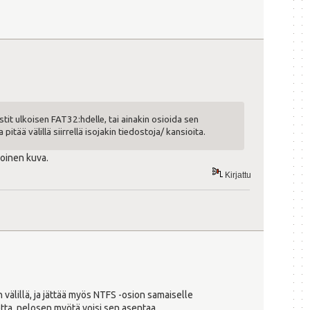
stit ulkoisen FAT32:hdelle, tai ainakin osioida sen
pitää välillä siirrellä isojakin tiedostoja/ kansioita.
moinen kuva.
Kirjattu
an välillä, ja jättää myös NTFS -osion samaiselle
vetta, nelosen myötä voisi sen asentaa.