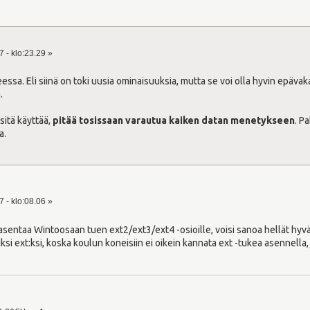
 - klo:23.29 »
ssa. Eli siinä on toki uusia ominaisuuksia, mutta se voi olla hyvin epävakaa j
.
sitä käyttää,
pitää tosissaan varautua kaiken datan menetykseen
. P
a.
 - klo:08.06 »
i asentaa Wintoosaan tuen ext2/ext3/ext4 -osioille, voisi sanoa hellät hyvä
ksi ext:ksi, koska koulun koneisiin ei oikein kannata ext -tukea asennella, ja 