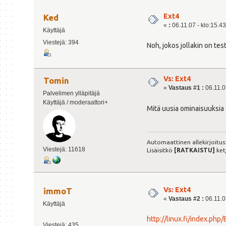
Ext4
Ked
«
:
06.11.07 - klo:15.43
Käyttäjä
Viestejä: 394
Noh, jokos jollakin on t
Vs: Ext4
Tomin
«
Vastaus #1 :
06.11.07
Palvelimen ylläpitäjä
Käyttäjä / moderaattori+
Mitä uusia ominaisuuksia s
Automaattinen allekirjoitus
Viestejä: 11618
Lisäisitkö
[RATKAISTU]
ket
Vs: Ext4
immoT
«
Vastaus #2 :
06.11.07
Käyttäjä
http://linux.fi/index.php/
Viestejä: 435