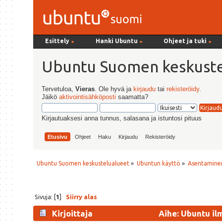
Esittely
Hanki Ubuntu
Ohjeet ja tuki
►
►
►
Ubuntu Suomen keskuste
Tervetuloa,
Vieras
. Ole hyvä ja
kirjaudu
tai
rekisteröidy
.
Jäikö
aktivointisähköposti
saamatta?
Kirjautuaksesi anna tunnus, salasana ja istuntosi pituus
Etusivu
Ohjeet
Haku
Kirjaudu
Rekisteröidy
Ubuntu Suomen keskustelualueet
»
Ubuntun käyttö
»
Asentaminen
Sivuja: [
1
]
Siirry alas
Kirjoittaja
Aihe: Ubuntu il