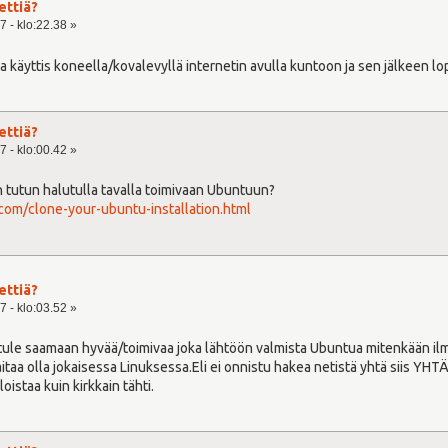
ettiä?
7 - klo:22.38 »
taa käyttis koneella/kovalevyllä internetin avulla kuntoon ja sen jälkeen l
ettiä?
7 - klo:00.42 »
 tutun halutulla tavalla toimivaan Ubuntuun?
om/clone-your-ubuntu-installation.html
ettiä?
7 - klo:03.52 »
t tule saamaan hyvää/toimivaa joka lähtöön valmista Ubuntua mitenkään ilma
aitaa olla jokaisessa Linuksessa.Eli ei onnistu hakea netistä yhtä siis YH
oistaa kuin kirkkain tähti.