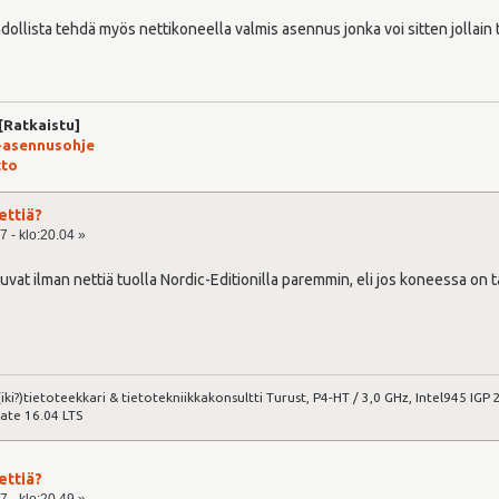
llista tehdä myös nettikoneella valmis asennus jonka voi sitten jollain ta
 [Ratkaistu]
-asennusohje
tto
ettiä?
7 - klo:20.04 »
tuvat ilman nettiä tuolla Nordic-Editionilla paremmin, eli jos koneessa on t
iki?)tietoteekkari & tietotekniikkakonsultti Turust, P4-HT / 3,0 GHz, Intel945 I
ate 16.04 LTS
ettiä?
7 - klo:20.49 »