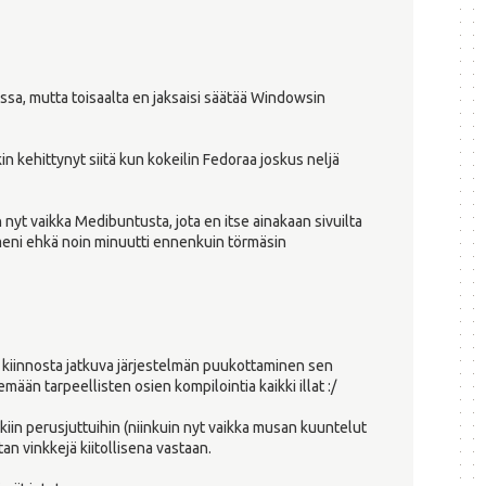
assa, mutta toisaalta en jaksaisi säätää Windowsin
in kehittynyt siitä kun kokeilin Fedoraa joskus neljä
yt vaikka Medibuntusta, jota en itse ainakaan sivuilta
meni ehkä noin minuutti ennenkuin törmäsin
 kiinnosta jatkuva järjestelmän puukottaminen sen
mään tarpeellisten osien kompilointia kaikki illat :/
kiin perusjuttuihin (niinkuin nyt vaikka musan kuuntelut
an vinkkejä kiitollisena vastaan.