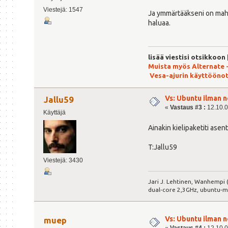
Viestejä: 1547
Ja ymmärtääkseni on mahdo
haluaa.
lisää viestisi otsikkoon
Muista myös Alternate 
Vesa-ajurin käyttööno
Vs: Ubuntu ilman n
Jallu59
«
Vastaus #3 :
12.10.0
Käyttäjä
Ainakin kielipaketiti asen
T:Jallu59
Viestejä: 3430
Jari J. Lehtinen, Wanhempi (
dual-core 2,3GHz, ubuntu-m
Vs: Ubuntu ilman n
muep
«
Vastaus #4 :
12.10.0