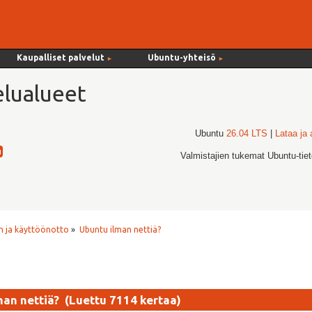
Kaupalliset palvelut
Ubuntu-yhteisö
►
►
lualueet
Ubuntu
26.04 LTS
|
Lataa ja
Valmistajien tukemat Ubuntu-tie
 ja käyttöönotto
»
Ubuntu ilman nettiä?
man nettiä? (Luettu 7114 kertaa)