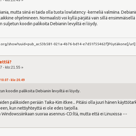
nia, mutta siinä ei taida olla tuota lowlatency -kerneliä valmiina. Debiani
kaikkine ohjelmineen. Normaalisti voi kyllä pärjätä vain sillä ensimmäisell
 suljetun koodin palikoita Debianin levyiltä ei löydy.
ct.org/show?uuid=pub_ac53b581-021a-4b76-bd14-e7d51f55462f]Pöytäkone[/url]
ettiä?
7 - klo:21.55 »
10.07 - klo:20.49
n koodin palikoita Debianin levyiltä ei löydy.
iden palikoiden perään Taika-Kim itkee... Pitäisi olla juuri hänen käyttötar
en, kun nettiyhteyttä ei ole edes tarjolla.
lla Windowssiinkaan suoraa asennus-CD:ltä, mutta että ei Linuxissa ---