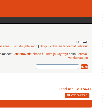
Uutiset:
 asenna
|
Tutustu yhteisöön
|
Blogi
|
Yritysten tarjoamat palvelut
tokoneet:
kannettavatietokone.fi uudet ja käytetyt
sekä
Lenovo-
verkkokauppa
« edellinen
seuraava »
TULOSTUSVERSIO