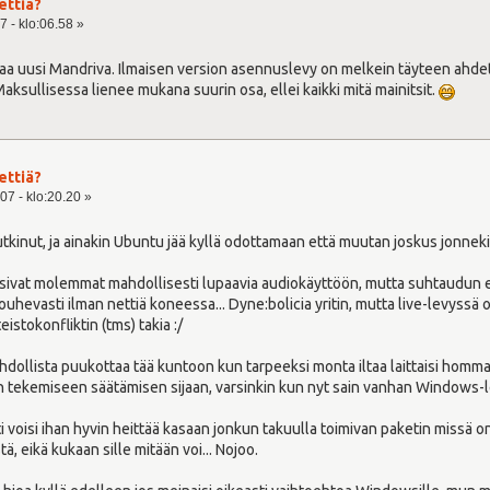
ettiä?
7 - klo:06.58 »
 uusi Mandriva. Ilmaisen version asennuslevy on melkein täyteen ahdettu D
Maksullisessa lienee mukana suurin osa, ellei kaikki mitä mainitsit.
ettiä?
07 - klo:20.20 »
tutkinut, ja ainakin Ubuntu jää kyllä odottamaan että muutan joskus jonneki
lisivat molemmat mahdollisesti lupaavia audiokäyttöön, mutta suhtaudun e
jouhevasti ilman nettiä koneessa... Dyne:bolicia yritin, mutta live-levyssä
istokonfliktin (tms) takia :/
dollista puukottaa tää kuntoon kun tarpeeksi monta iltaa laittaisi hommaan,
 tekemiseen säätämisen sijaan, varsinkin kun nyt sain vanhan Windows-l
i voisi ihan hyvin heittää kasaan jonkun takuulla toimivan paketin missä 
, eikä kukaan sille mitään voi... Nojoo.