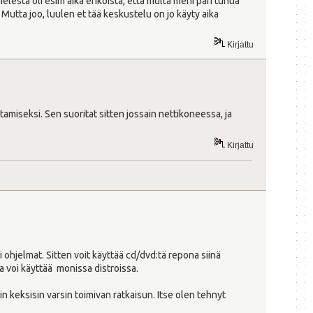
lestä oli esim aika erikoista, että multa meni pari tuntia
 Mutta joo, luulen et tää keskustelu on jo käyty aika
Kirjattu
amiseksi. Sen suoritat sitten jossain nettikoneessa, ja
Kirjattu
 ohjelmat. Sitten voit käyttää cd/dvd:tä repona siinä
a voi käyttää monissa distroissa.
n keksisin varsin toimivan ratkaisun. Itse olen tehnyt