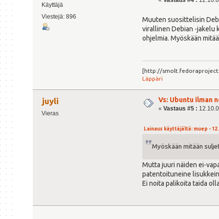
Käyttäjä
Viestejä: 896
Muuten suosittelisin Debia
virallinen Debian -jakelu 
ohjelmia. Myöskään mitään
[http://smolt.fedoraproje
Läppäri
Vs: Ubuntu ilman n
juyli
«
Vastaus #5 :
12.10.0
Vieras
Lainaus käyttäjältä: muep - 12.
Myöskään mitään suljetu
Mutta juuri näiden ei-vapa
patentoituneine lisukkeine
Ei noita palikoita taida o