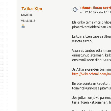
Ubuntu ilman nett
Taika-Kim
«
:
12.10.07 - klo:17.3
Käyttäjä
Viestejä: 3
Eli: onko tämä yhtälö yli
piraattiversioidenkaan ka
Laitoin sitten tuossa Ubun
vuotta sitten.
Vaan ei, tuntuu että ilma
onnistunut latamaan, kai
ensimmäiseen riippuvuus
Ja ATI:n ajureiden toimima
http://wiki.cchtml.com/i
En ole suinkaan kädetön,
toimintakunnossa pitämisek
Jos jollain on joku parem
tai leffojen katsominen, h