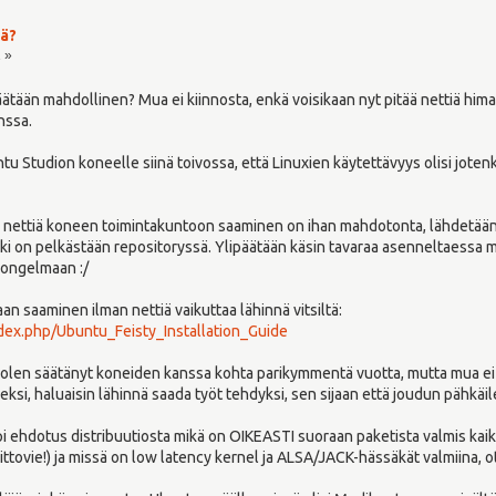
iä?
1 »
päätään mahdollinen? Mua ei kiinnosta, enkä voisikaan nyt pitää nettiä him
nssa.
tu Studion koneelle siinä toivossa, että Linuxien käytettävyys olisi jotenk
n nettiä koneen toimintakuntoon saaminen on ihan mahdotonta, lähdetään n
kki on pelkästään repositoryssä. Ylipäätään käsin tavaraa asenneltaessa 
ongelmaan :/
an saaminen ilman nettiä vaikuttaa lähinnä vitsiltä:
ndex.php/Ubuntu_Feisty_Installation_Guide
 olen säätänyt koneiden kanssa kohta parikymmentä vuotta, mutta mua ei
si, haluaisin lähinnä saada työt tehdyksi, sen sijaan että joudun pähkäile
pi ehdotus distribuutiosta mikä on OIKEASTI suoraan paketista valmis kaik
ittovie!) ja missä on low latency kernel ja ALSA/JACK-hässäkät valmiina, ot