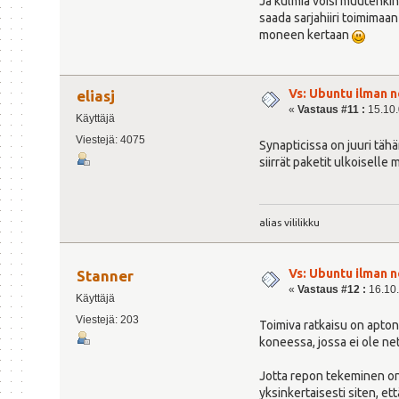
Ja kulmia voisi muutenkin 
saada sarjahiiri toimimaan
moneen kertaan
Vs: Ubuntu ilman n
eliasj
«
Vastaus #11 :
15.10.
Käyttäjä
Viestejä: 4075
Synapticissa on juuri täh
siirrät paketit ulkoiselle 
alias vililikku
Vs: Ubuntu ilman n
Stanner
«
Vastaus #12 :
16.10.
Käyttäjä
Viestejä: 203
Toimiva ratkaisu on aptonc
koneessa, jossa ei ole ne
Jotta repon tekeminen onni
yksinkertaisesti siten, ett