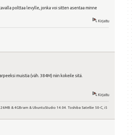
valla polttaa levylle, jonka voi sitten asentaa minne
Kirjattu
arpeeksi muistia (väh. 384M) niin kokeile sitä.
Kirjattu
GP 226MB & 4GBram & UbuntuStudio 14.04. Toshiba Satellie 50-C, i5