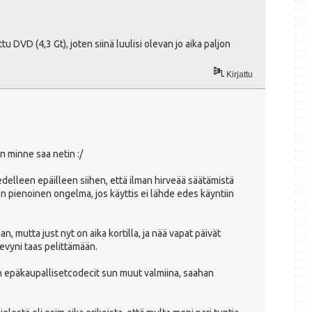
VD (4,3 Gt), joten siinä luulisi olevan jo aika paljon
Kirjattu
n minne saa netin :/
delleen epäilleen siihen, että ilman hirveää säätämistä
 on pienoinen ongelma, jos käyttis ei lähde edes käyntiin
 mutta just nyt on aika kortilla, ja nää vapat päivät
evyni taas pelittämään.
on epäkaupallisetcodecit sun muut valmiina, saahan