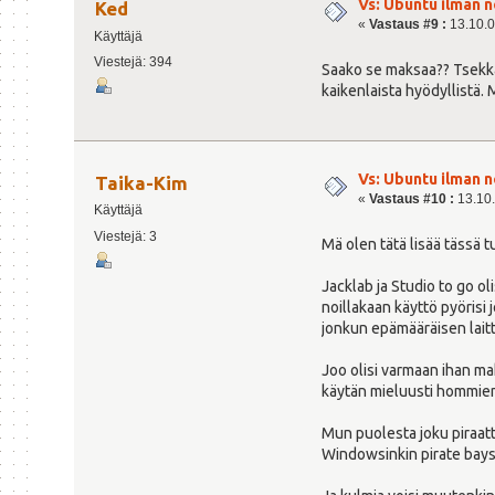
Vs: Ubuntu ilman n
Ked
«
Vastaus #9 :
13.10.0
Käyttäjä
Viestejä: 394
Saako se maksaa?? Tsekkaa
kaikenlaista hyödyllistä. 
Vs: Ubuntu ilman n
Taika-Kim
«
Vastaus #10 :
13.10.
Käyttäjä
Viestejä: 3
Mä olen tätä lisää tässä 
Jacklab ja Studio to go o
noillakaan käyttö pyörisi 
jonkun epämääräisen laitte
Joo olisi varmaan ihan mah
käytän mieluusti hommien
Mun puolesta joku piraatt
Windowsinkin pirate baystä