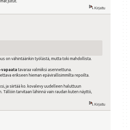
mät jutut.
Kirjattu
s on vähintäänkin työlästä, mutta toki mahdollista.
i-vapaata
tavaraa valmiiksi asennettuna.
nettava erikseen hieman epävirallisimmilta repoilta.
i, ja siirtää ko. kovalevy uudelleen haluttuun
 Tällöin tarvitaan lähinnä vain raudan kuten näyttö,
Kirjattu