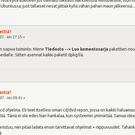
hioa kyllä edelleen jos meinaisi oikeasti vaihtoehtoa Windowsille, mun mie
 Ubuntussa, just tällaiset riesat jättää kyllä vähän pahan maun jälkeensä...
ettiä?
07 - klo:17.15 »
än sopiva toiminto. Mene
Tiedosto --> Luo komentosarja
pakettien nout
medialle. Sitten asennat kaikki paketit dpkg:llä.
ettiä?
07 - klo:09.41 »
d ohjelma. Eli teet itsellesi oman cd/dvd repon, jossa on kaikki haluamasi
ttiä. Tämä ei ole edes liian hankalaa, kun systeemin ymmärtää. Samaa idea
stuu, niin pitää ladata ensin tarvittavat ohjelmat + riippuvuudet. Tähänki
ä