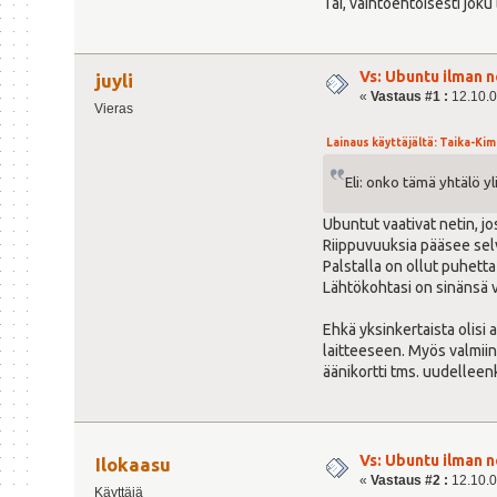
Tai, vaihtoehtoisesti jok
Vs: Ubuntu ilman n
juyli
«
Vastaus #1 :
12.10.0
Vieras
Lainaus käyttäjältä: Taika-Kim 
Eli: onko tämä yhtälö y
Ubuntut vaativat netin, j
Riippuvuuksia pääsee se
Palstalla on ollut puhett
Lähtökohtasi on sinänsä vä
Ehkä yksinkertaista olisi
laitteeseen. Myös valmiin
äänikortti tms. uudelleen
Vs: Ubuntu ilman n
Ilokaasu
«
Vastaus #2 :
12.10.0
Käyttäjä