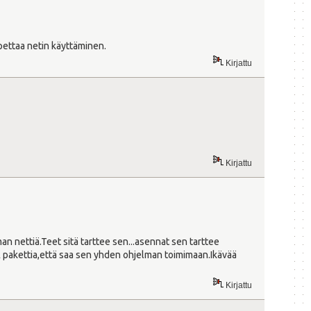
opettaa netin käyttäminen.
Kirjattu
Kirjattu
n nettiä.Teet sitä tarttee sen...asennat sen tarttee
TÄ pakettia,että saa sen yhden ohjelman toimimaan.Ikävää
Kirjattu