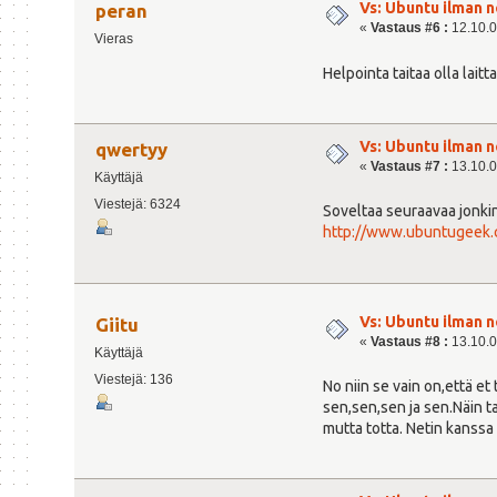
Vs: Ubuntu ilman n
peran
«
Vastaus #6 :
12.10.0
Vieras
Helpointa taitaa olla lait
Vs: Ubuntu ilman n
qwertyy
«
Vastaus #7 :
13.10.0
Käyttäjä
Viestejä: 6324
Soveltaa seuraavaa jonkin
http://www.ubuntugeek.c
Vs: Ubuntu ilman n
Giitu
«
Vastaus #8 :
13.10.0
Käyttäjä
Viestejä: 136
No niin se vain on,että e
sen,sen,sen ja sen.Näin t
mutta totta. Netin kanssa l