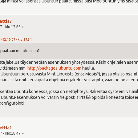
u läjä minkä voi asentaa Ubuntun päälle, missä olisi Medibuntun yms sisältä
ettiä?
7 - klo:17.56 »
- 12.10.07 - klo:17.31
lipäätään mahdollinen?
osta jakelua täydennetään asennuksen yhteydessä. Käsin ohjelmien asennu
lvittämään mm.
http://packages.ubuntu.com
haulla.
a Ubuntuun perustuvasta Mint-Linuxista (entä Mepis?), jossa olisi jo osa
e
ärä, sillä noita ei-vapaita ohjelmia ei jakelut voi tarjota, vaan ne on asen
 asentaa Ubuntu koneessa, jossa on nettiyhteys. Rakentaa systeemi valmiiks
 Ubuntu-asennuksen voi varsin helposti siirtää/kopioida koneesta toiseen.
konfigurointi.
ettiä?
7 - klo:18.47 »