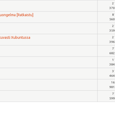
2
370
uongelma [Ratkaistu]
8
560
2
359
kuvasti Xubuntussa
2
396
7
682
1
384
3
464
16
981
7
599