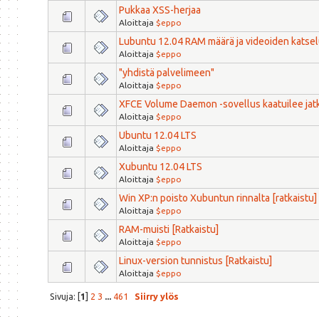
Pukkaa XSS-herjaa
Aloittaja
$eppo
Lubuntu 12.04 RAM määrä ja videoiden katsel
Aloittaja
$eppo
"yhdistä palvelimeen"
Aloittaja
$eppo
XFCE Volume Daemon -sovellus kaatuilee jat
Aloittaja
$eppo
Ubuntu 12.04 LTS
Aloittaja
$eppo
Xubuntu 12.04 LTS
Aloittaja
$eppo
Win XP:n poisto Xubuntun rinnalta [ratkaistu]
Aloittaja
$eppo
RAM-muisti [Ratkaistu]
Aloittaja
$eppo
Linux-version tunnistus [Ratkaistu]
Aloittaja
$eppo
Sivuja: [
1
]
2
3
...
461
Siirry ylös