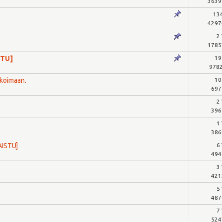
3639
134
4297
2
1785
STU]
19
9782
koimaan.
10
697
2
396
1
386
AISTU]
6
494
3
421
5
487
7
524