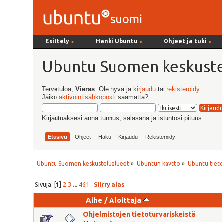
Esittely
Hanki Ubuntu
Ohjeet ja tuki
►
►
►
Ubuntu Suomen keskuste
Tervetuloa,
Vieras
. Ole hyvä ja
kirjaudu
tai
rekisteröidy
.
Jäikö
aktivointisähköposti
saamatta?
Kirjautuaksesi anna tunnus, salasana ja istuntosi pituus
Etusivu
Ohjeet
Haku
Kirjaudu
Rekisteröidy
Ubuntu Suomen keskustelualueet
»
Ubuntun käyttö
»
Ubuntu tiet
Sivuja: [
1
]
2
3
...
461
Siirry alas
Aihe
/
Aloittaja
Ohjelmistojen tietoturvariskeistä