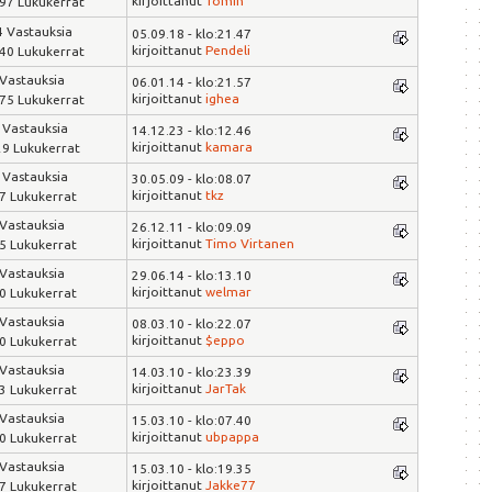
kirjoittanut
Tomin
97 Lukukerrat
 Vastauksia
05.09.18 - klo:21.47
kirjoittanut
Pendeli
40 Lukukerrat
 Vastauksia
06.01.14 - klo:21.57
kirjoittanut
ighea
75 Lukukerrat
 Vastauksia
14.12.23 - klo:12.46
kirjoittanut
kamara
9 Lukukerrat
 Vastauksia
30.05.09 - klo:08.07
kirjoittanut
tkz
7 Lukukerrat
 Vastauksia
26.12.11 - klo:09.09
kirjoittanut
Timo Virtanen
5 Lukukerrat
 Vastauksia
29.06.14 - klo:13.10
kirjoittanut
welmar
0 Lukukerrat
 Vastauksia
08.03.10 - klo:22.07
kirjoittanut
$eppo
0 Lukukerrat
 Vastauksia
14.03.10 - klo:23.39
kirjoittanut
JarTak
3 Lukukerrat
 Vastauksia
15.03.10 - klo:07.40
kirjoittanut
ubpappa
0 Lukukerrat
 Vastauksia
15.03.10 - klo:19.35
kirjoittanut
Jakke77
7 Lukukerrat