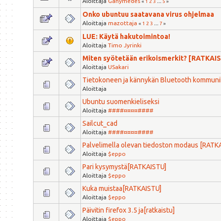
Aloittaja
Ganymedes
«
1
2
3
...
5
»
Onko ubuntuu saatavana virus ohjelmaa
Aloittaja
mazottaja
«
1
2
3
...
7
»
LUE: Käytä hakutoimintoa!
Aloittaja
Timo Jyrinki
Miten syötetään erikoismerkit? [RATKAI
Aloittaja
USakari
Tietokoneen ja kännykän Bluetooth kommuni
Aloittaja
Ubuntu suomenkieliseksi
Aloittaja
####¤¤¤¤####
Sailcut_cad
Aloittaja
####¤¤¤¤####
Palvelimella olevan tiedoston modaus [RATK
Aloittaja
$eppo
Pari kysymystä[RATKAISTU]
Aloittaja
$eppo
Kuka muistaa[RATKAISTU]
Aloittaja
$eppo
Päivitin firefox 3.5 ja[ratkaistu]
Aloittaja
$eppo