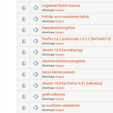
ongelmat flashin kanssa
Aloittaja
$eppo
Puhdas ascii-muotoinen teksti
Aloittaja
$eppo
Näppäimistöongelma
Aloittaja
$eppo
Firefox 3.6.3 ja NoScript 2.0.3.2 [RATKAISTU]
Aloittaja
$eppo
ubuntu 10.04 ja mahjongg
Aloittaja
$eppo
ulkoinen kiintolevyongelma
Aloittaja
$eppo
missä menee pieleen.
Aloittaja
$eppo
ubuntu 10.04 ja firefox 9.01 [ratkaistu]
Aloittaja
$eppo
gedit editorina
Aloittaja
$eppo
ip-osoitteen salaaminen
Aloittaja
$eppo