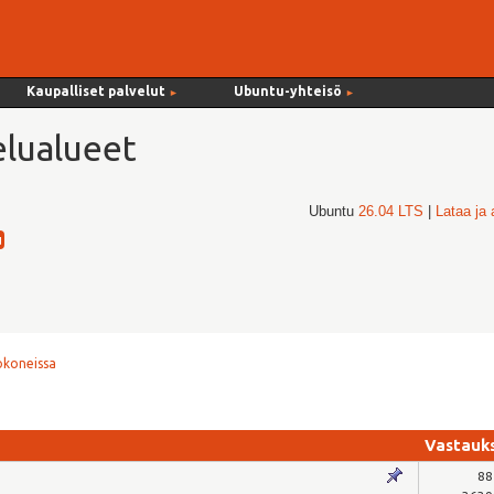
Kaupalliset palvelut
Ubuntu-yhteisö
►
►
lualueet
Ubuntu
26.04 LTS
|
Lataa ja
okoneissa
Vastauk
88