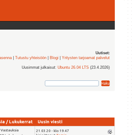
Uutiset:
 asenna
|
Tutustu yhteisöön
|
Blogi
|
Yritysten tarjoamat palvelut
Uusimmat julkaisut:
Ubuntu 26.04 LTS
(23.4.2026)
sia
/
Lukukerrat
Uusin viesti
 Vastauksia
21.03.20 - klo:19.47