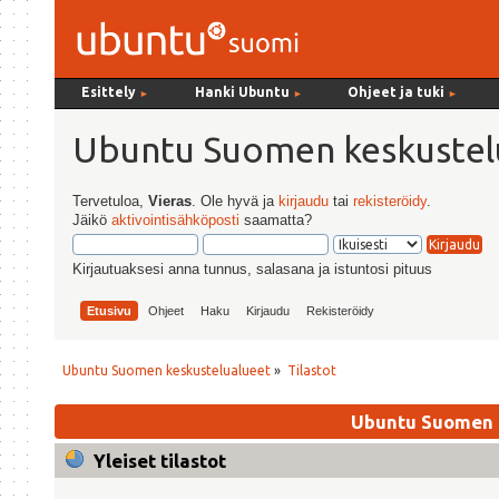
Esittely
Hanki Ubuntu
Ohjeet ja tuki
►
►
►
Ubuntu Suomen keskustel
Tervetuloa,
Vieras
. Ole hyvä ja
kirjaudu
tai
rekisteröidy
.
Jäikö
aktivointisähköposti
saamatta?
Kirjautuaksesi anna tunnus, salasana ja istuntosi pituus
Etusivu
Ohjeet
Haku
Kirjaudu
Rekisteröidy
Ubuntu Suomen keskustelualueet
»
Tilastot
Ubuntu Suomen k
Yleiset tilastot