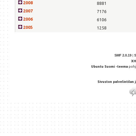
2008
8881
2007
7176
2006
6106
2005
1258
SMF 2.0.19
|
X
Ubuntu Suomi -teema
poh
Sivuston palvelintilan