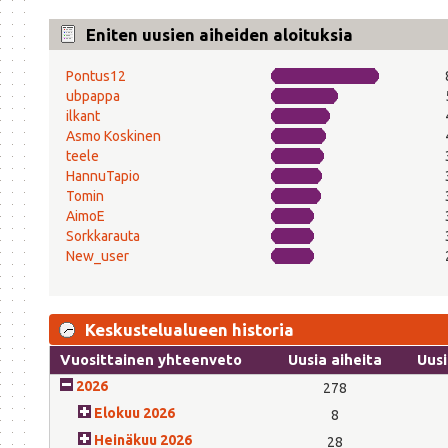
Eniten uusien aiheiden aloituksia
Pontus12
ubpappa
ilkant
Asmo Koskinen
teele
HannuTapio
Tomin
AimoE
Sorkkarauta
New_user
Keskustelualueen historia
Vuosittainen yhteenveto
Uusia aiheita
Uusi
2026
278
Elokuu 2026
8
Heinäkuu 2026
28