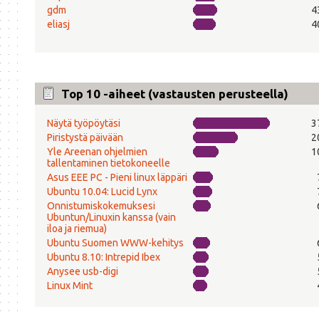
gdm
4
eliasj
4
Top 10 -aiheet (vastausten perusteella)
Näytä työpöytäsi
3
Piristystä päivään
2
Yle Areenan ohjelmien
1
tallentaminen tietokoneelle
Asus EEE PC - Pieni linux läppäri
Ubuntu 10.04: Lucid Lynx
Onnistumiskokemuksesi
Ubuntun/Linuxin kanssa (vain
iloa ja riemua)
Ubuntu Suomen WWW-kehitys
Ubuntu 8.10: Intrepid Ibex
Anysee usb-digi
Linux Mint