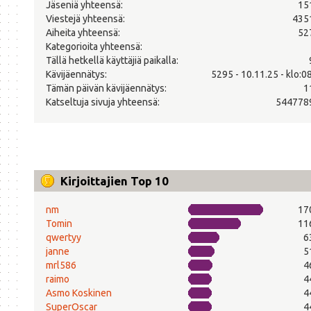
Jäseniä yhteensä:
15
Viestejä yhteensä:
435
Aiheita yhteensä:
52
Kategorioita yhteensä:
Tällä hetkellä käyttäjiä paikalla:
Kävijäennätys:
5295 - 10.11.25 - klo:0
Tämän päivän kävijäennätys:
1
Katseltuja sivuja yhteensä:
544778
Kirjoittajien Top 10
nm
17
Tomin
11
qwertyy
6
janne
5
mrl586
4
raimo
4
Asmo Koskinen
4
SuperOscar
4