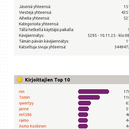
Jäseniä yhteensä:
15
Viestejä yhteensä:
435
Aiheita yhteensä:
52
Kategorioita yhteensä:
Tällä hetkellä käyttäjiä paikalla:
Kävijäennätys:
5295 - 10.11.25 - klo:0
Tämän päivän kävijäennätys:
1
Katseltuja sivuja yhteensä:
544947
Kirjoittajien Top 10
nm
17
Tomin
11
qwertyy
6
janne
5
mrl586
4
raimo
4
Asmo Koskinen
4