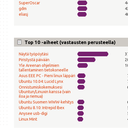
SuperOscar
4
gdm
4
eliasj
4
Top 10 -aiheet (vastausten perusteella)
Näytä työpöytäsi
3
Piristystä päivään
2
Yle Areenan ohjelmien
1
tallentaminen tietokoneelle
Asus EEE PC - Pieni linux läppäri
Ubuntu 10.04: Lucid Lynx
Onnistumiskokemuksesi
Ubuntun/Linuxin kanssa (vain
iloa ja riemua)
Ubuntu Suomen WWW-kehitys
Ubuntu 8.10: Intrepid Ibex
Anysee usb-digi
Linux Mint