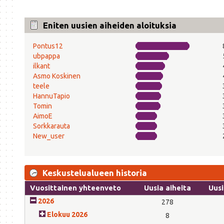
Eniten uusien aiheiden aloituksia
Pontus12
ubpappa
ilkant
Asmo Koskinen
teele
HannuTapio
Tomin
AimoE
Sorkkarauta
New_user
Keskustelualueen historia
Vuosittainen yhteenveto
Uusia aiheita
Uusi
2026
278
Elokuu 2026
8