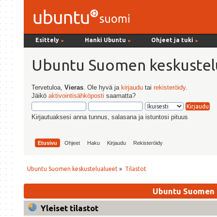
Esittely
Hanki Ubuntu
Ohjeet ja tuki
►
►
►
Ubuntu Suomen keskustel
Tervetuloa,
Vieras
. Ole hyvä ja
kirjaudu
tai
rekisteröidy
.
Jäikö
aktivointisähköposti
saamatta?
Kirjautuaksesi anna tunnus, salasana ja istuntosi pituus
Etusivu
Ohjeet
Haku
Kirjaudu
Rekisteröidy
Ubuntu Suomen keskustelualueet
»
Tilastot
Ubuntu Suomen k
Yleiset tilastot