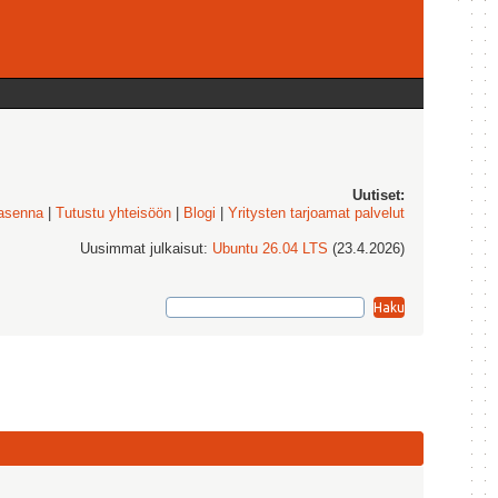
Uutiset:
 asenna
|
Tutustu yhteisöön
|
Blogi
|
Yritysten tarjoamat palvelut
Uusimmat julkaisut:
Ubuntu 26.04 LTS
(23.4.2026)