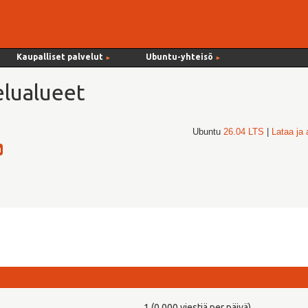
Kaupalliset palvelut
Ubuntu-yhteisö
►
►
lualueet
Ubuntu
26.04 LTS
|
Lataa ja
1 (0,000 viestiä per päivä)