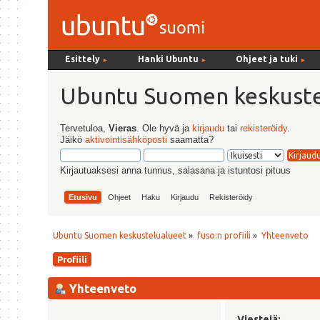
Esittely
Hanki Ubuntu
Ohjeet ja tuki
►
►
►
Ubuntu Suomen keskuste
Tervetuloa,
Vieras
. Ole hyvä ja
kirjaudu
tai
rekisteröidy
.
Jäikö
aktivointisähköposti
saamatta?
Kirjautuaksesi anna tunnus, salasana ja istuntosi pituus
Etusivu
Ohjeet
Haku
Kirjaudu
Rekisteröidy
Ubuntu Suomen keskustelualueet
»
fuso:n profiili
»
Yhteenveto
Profiili
Yhteenveto
Viestejä: