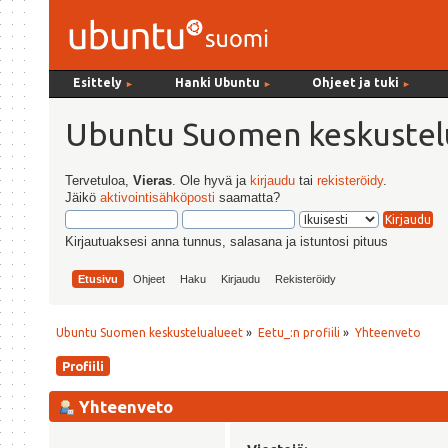
Esittely
Hanki Ubuntu
Ohjeet ja tuki
►
►
►
Ubuntu Suomen keskustel
Tervetuloa,
Vieras
. Ole hyvä ja
kirjaudu
tai
rekisteröidy
.
Jäikö
aktivointisähköposti
saamatta?
Kirjautuaksesi anna tunnus, salasana ja istuntosi pituus
Etusivu
Ohjeet
Haku
Kirjaudu
Rekisteröidy
Ubuntu Suomen keskustelualueet
»
Eetu_:n profiili
»
Yhteenveto
Profiili
Yhteenveto