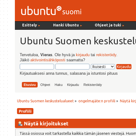
Esittely
Hanki Ubuntu
Ohjeet ja tuki
►
►
►
Ubuntu Suomen keskustel
Tervetuloa,
Vieras
. Ole hyvä ja
kirjaudu
tai
rekisteröidy
.
Jäikö
aktivointisähköposti
saamatta?
Kirjautuaksesi anna tunnus, salasana ja istuntosi pituus
Etusivu
Ohjeet
Haku
Kirjaudu
Rekisteröidy
Ubuntu Suomen keskustelualueet
»
ongelmajäte:n profiili
»
Näytä kir
Profiili
Näytä kirjoitukset
Tässä osiossa voit tarkastella kaikkia tämän jäsenen viestejä. Huomaa,