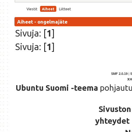
Viestit
Aiheet
Liitteet
Aiheet - ongelmajäte
Sivuja: [
1
]
Sivuja: [
1
]
SMF 2.0.19
|
X
Ubuntu Suomi -teema
pohjaut
Sivuston 
yhteydet 