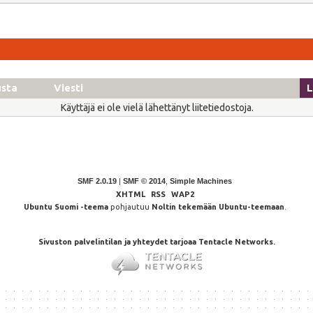
usta
Viesti
L
Käyttäjä ei ole vielä lähettänyt liitetiedostoja.
SMF 2.0.19
|
SMF © 2014
,
Simple Machines
XHTML
RSS
WAP2
Ubuntu Suomi -teema
pohjautuu
Noltin tekemään Ubuntu-teemaan
.
Sivuston palvelintilan ja yhteydet tarjoaa Tentacle Networks.