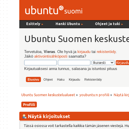
Esittely
Hanki Ubuntu
Ohjeet ja tuki
►
►
►
Ubuntu Suomen keskuste
Tervetuloa,
Vieras
. Ole hyvä ja
kirjaudu
tai
rekisteröidy
.
Jäikö
aktivointisähköposti
saamatta?
Kirjautuaksesi anna tunnus, salasana ja istuntosi pituus
Etusivu
Ohjeet
Haku
Kirjaudu
Rekisteröidy
Ubuntu Suomen keskustelualueet
»
youbuntu:n profiili
»
Näytä kir
Profiili
Näytä kirjoitukset
Tässä osiossa voit tarkastella kaikkia tämän jäsenen viestejä. Huom