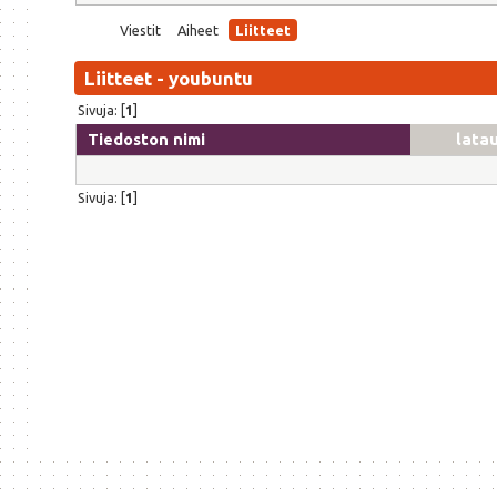
Viestit
Aiheet
Liitteet
Liitteet - youbuntu
Sivuja: [
1
]
Tiedoston nimi
lata
Sivuja: [
1
]