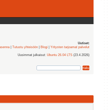
Uutiset:
 asenna
|
Tutustu yhteisöön
|
Blogi
|
Yritysten tarjoamat palvelut
Uusimmat julkaisut:
Ubuntu 26.04 LTS
(23.4.2026)