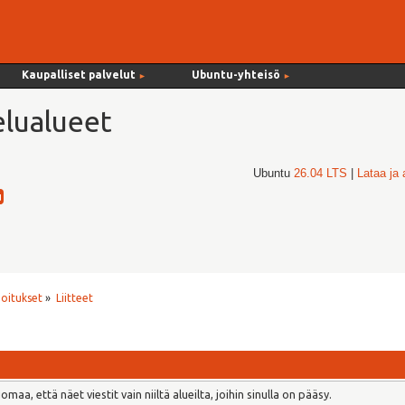
Kaupalliset palvelut
Ubuntu-yhteisö
►
►
lualueet
Ubuntu
26.04 LTS
|
Lataa ja
joitukset
»
Liitteet
aa, että näet viestit vain niiltä alueilta, joihin sinulla on pääsy.