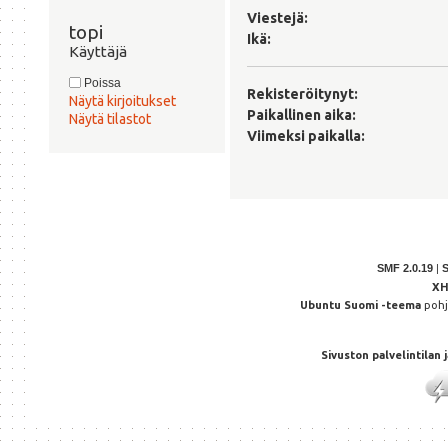
Viestejä:
topi 
Ikä:
Käyttäjä
Poissa
Rekisteröitynyt:
Näytä kirjoitukset
Paikallinen aika:
Näytä tilastot
Viimeksi paikalla:
SMF 2.0.19
|
X
Ubuntu Suomi -teema
poh
Sivuston palvelintilan