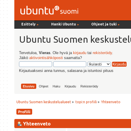
Esittely
Hanki Ubuntu
Ohjeet ja tuki
►
►
►
Ubuntu Suomen keskustel
Tervetuloa,
Vieras
. Ole hyvä ja
kirjaudu
tai
rekisteröidy
.
Jäikö
aktivointisähköposti
saamatta?
Kirjautuaksesi anna tunnus, salasana ja istuntosi pituus
Etusivu
Ohjeet
Haku
Kirjaudu
Rekisteröidy
Ubuntu Suomen keskustelualueet
»
topi:n profiili
»
Yhteenveto
Profiili
Yhteenveto