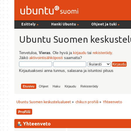
Esittely
Hanki Ubuntu
Ohjeet ja tuki
►
►
►
Ubuntu Suomen keskustel
Tervetuloa,
Vieras
. Ole hyvä ja
kirjaudu
tai
rekisteröidy
.
Jäikö
aktivointisähköposti
saamatta?
Kirjautuaksesi anna tunnus, salasana ja istuntosi pituus
Etusivu
Ohjeet
Haku
Kirjaudu
Rekisteröidy
Ubuntu Suomen keskustelualueet
»
chiku:n profiili
»
Yhteenveto
Profiili
Yhteenveto