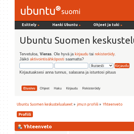
Esittely
Hanki Ubuntu
Ohjeet ja tuki
►
►
►
Ubuntu Suomen keskustel
Tervetuloa,
Vieras
. Ole hyvä ja
kirjaudu
tai
rekisteröidy
.
Jäikö
aktivointisähköposti
saamatta?
Kirjautuaksesi anna tunnus, salasana ja istuntosi pituus
Etusivu
Ohjeet
Haku
Kirjaudu
Rekisteröidy
Ubuntu Suomen keskustelualueet
»
jmu:n profiili
»
Yhteenveto
Profiili
Yhteenveto