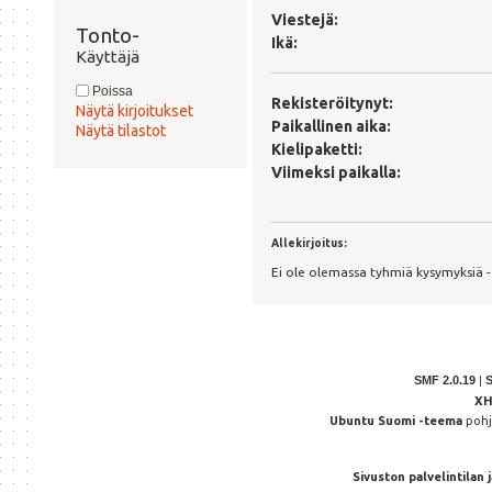
Viestejä:
Tonto- 
Ikä:
Käyttäjä
Poissa
Rekisteröitynyt:
Näytä kirjoitukset
Paikallinen aika:
Näytä tilastot
Kielipaketti:
Viimeksi paikalla:
Allekirjoitus:
Ei ole olemassa tyhmiä kysymyksiä 
SMF 2.0.19
|
X
Ubuntu Suomi -teema
poh
Sivuston palvelintilan