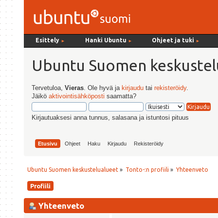
Esittely
Hanki Ubuntu
Ohjeet ja tuki
►
►
►
Ubuntu Suomen keskustel
Tervetuloa,
Vieras
. Ole hyvä ja
kirjaudu
tai
rekisteröidy
.
Jäikö
aktivointisähköposti
saamatta?
Kirjautuaksesi anna tunnus, salasana ja istuntosi pituus
Etusivu
Ohjeet
Haku
Kirjaudu
Rekisteröidy
Ubuntu Suomen keskustelualueet
»
Tonto-:n profiili
»
Yhteenveto
Profiili
Yhteenveto