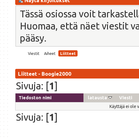
Näytä kirjoitukset
Tässä osiossa voit tarkastel
Huomaa, että näet viestit vain
pääsy.
Viestit
Aiheet
Liitteet
Liitteet - Boogie2000
Sivuja: [
1
]
Tiedoston nimi
latausta
Viesti
Käyttäjä ei ole 
Sivuja: [
1
]