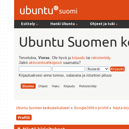
Esittely
Hanki Ubuntu
Ohjeet ja tuki
►
►
►
Ubuntu Suomen ke
Tervetuloa,
Vieras
. Ole hyvä ja
kirjaudu
tai
rekisteröidy
.
Jäikö
aktivointisähköposti
saamatta?
Kirjautuaksesi anna tunnus, salasana ja istuntosi pituus
Etusivu
Ohjeet
Haku
Kirjaudu
Rekisteröidy
Ubuntu Suomen keskustelualueet
»
Boogie2000:n profiili
»
Näytä kirj
Profiili