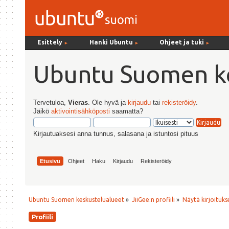
Esittely
Hanki Ubuntu
Ohjeet ja tuki
►
►
►
Ubuntu Suomen ke
Tervetuloa,
Vieras
. Ole hyvä ja
kirjaudu
tai
rekisteröidy
.
Jäikö
aktivointisähköposti
saamatta?
Kirjautuaksesi anna tunnus, salasana ja istuntosi pituus
Etusivu
Ohjeet
Haku
Kirjaudu
Rekisteröidy
Ubuntu Suomen keskustelualueet
»
JiiGee:n profiili
»
Näytä kirjoituks
Profiili