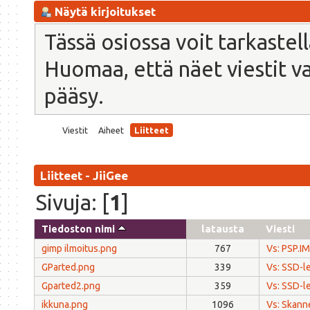
Näytä kirjoitukset
Tässä osiossa voit tarkastel
Huomaa, että näet viestit vain
pääsy.
Viestit
Aiheet
Liitteet
Liitteet - JiiGee
Sivuja: [
1
]
Tiedoston nimi
latausta
Viesti
gimp ilmoitus.png
767
Vs: PSP.I
GParted.png
339
Vs: SSD-le
Gparted2.png
359
Vs: SSD-le
ikkuna.png
1096
Vs: Skann