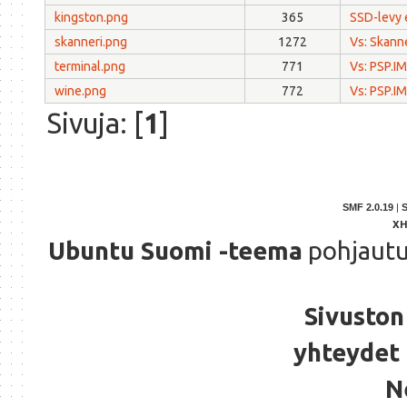
kingston.png
365
SSD-levy 
skanneri.png
1272
Vs: Skann
terminal.png
771
Vs: PSP.I
wine.png
772
Vs: PSP.I
Sivuja: [
1
]
SMF 2.0.19
|
X
Ubuntu Suomi -teema
pohjaut
Sivuston 
yhteydet 
N