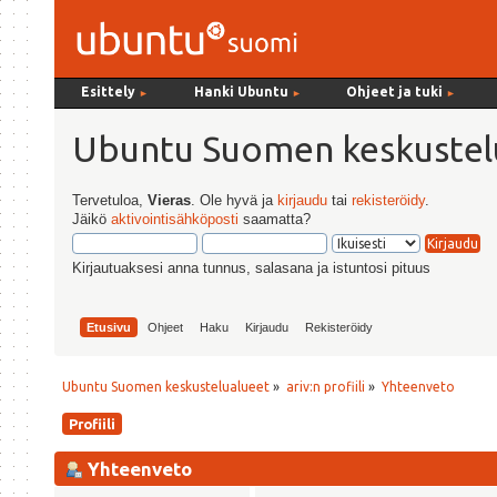
Esittely
Hanki Ubuntu
Ohjeet ja tuki
►
►
►
Ubuntu Suomen keskustel
Tervetuloa,
Vieras
. Ole hyvä ja
kirjaudu
tai
rekisteröidy
.
Jäikö
aktivointisähköposti
saamatta?
Kirjautuaksesi anna tunnus, salasana ja istuntosi pituus
Etusivu
Ohjeet
Haku
Kirjaudu
Rekisteröidy
Ubuntu Suomen keskustelualueet
»
ariv:n profiili
»
Yhteenveto
Profiili
Yhteenveto