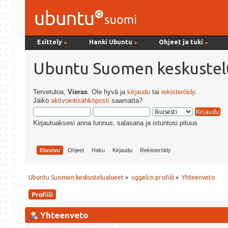
Esittely
Hanki Ubuntu
Ohjeet ja tuki
►
►
►
Ubuntu Suomen keskustel
Tervetuloa,
Vieras
. Ole hyvä ja
kirjaudu
tai
rekisteröidy
.
Jäikö
aktivointisähköposti
saamatta?
Kirjautuaksesi anna tunnus, salasana ja istuntosi pituus
Etusivu
Ohjeet
Haku
Kirjaudu
Rekisteröidy
Ubuntu Suomen keskustelualueet
»
uggeli:n profiili
»
Yhteenveto
Profiili
Yhteenveto