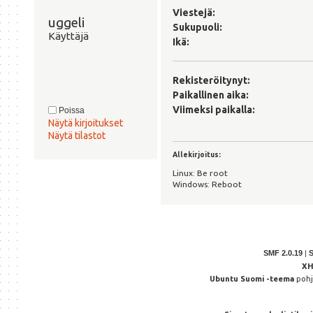
Viestejä:
uggeli 
Sukupuoli:
Käyttäjä
Ikä:
Rekisteröitynyt:
Paikallinen aika:
Viimeksi paikalla:
Poissa
Näytä kirjoitukset
Näytä tilastot
Allekirjoitus:
Linux: Be root
Windows: Reboot
SMF 2.0.19
|
X
Ubuntu Suomi -teema
poh