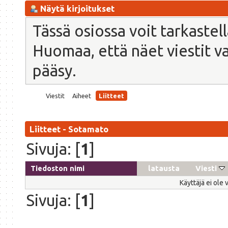
Näytä kirjoitukset
Tässä osiossa voit tarkastel
Huomaa, että näet viestit vain
pääsy.
Viestit
Aiheet
Liitteet
Liitteet - Sotamato
Sivuja: [
1
]
Tiedoston nimi
latausta
Viesti
Käyttäjä ei ole 
Sivuja: [
1
]