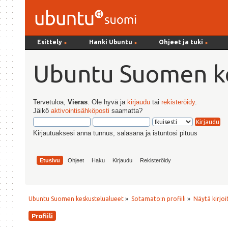
Esittely
Hanki Ubuntu
Ohjeet ja tuki
►
►
►
Ubuntu Suomen ke
Tervetuloa,
Vieras
. Ole hyvä ja
kirjaudu
tai
rekisteröidy
.
Jäikö
aktivointisähköposti
saamatta?
Kirjautuaksesi anna tunnus, salasana ja istuntosi pituus
Etusivu
Ohjeet
Haku
Kirjaudu
Rekisteröidy
Ubuntu Suomen keskustelualueet
»
Sotamato:n profiili
»
Näytä kirjoi
Profiili