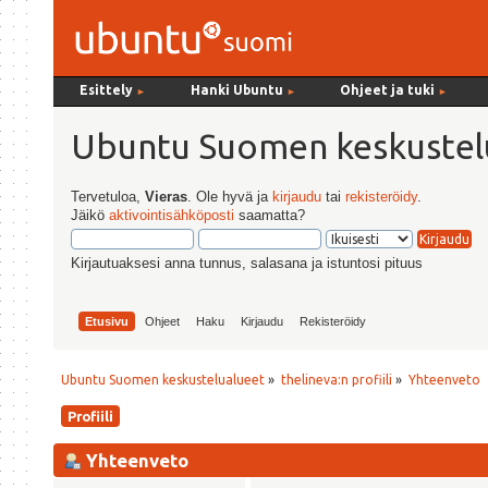
Esittely
Hanki Ubuntu
Ohjeet ja tuki
►
►
►
Ubuntu Suomen keskustel
Tervetuloa,
Vieras
. Ole hyvä ja
kirjaudu
tai
rekisteröidy
.
Jäikö
aktivointisähköposti
saamatta?
Kirjautuaksesi anna tunnus, salasana ja istuntosi pituus
Etusivu
Ohjeet
Haku
Kirjaudu
Rekisteröidy
Ubuntu Suomen keskustelualueet
»
thelineva:n profiili
»
Yhteenveto
Profiili
Yhteenveto