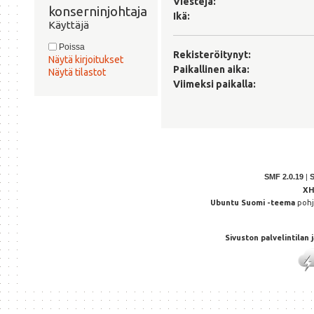
Viestejä:
konserninjohtaja 
Ikä:
Käyttäjä
Poissa
Rekisteröitynyt:
Näytä kirjoitukset
Paikallinen aika:
Näytä tilastot
Viimeksi paikalla:
SMF 2.0.19
|
X
Ubuntu Suomi -teema
poh
Sivuston palvelintilan