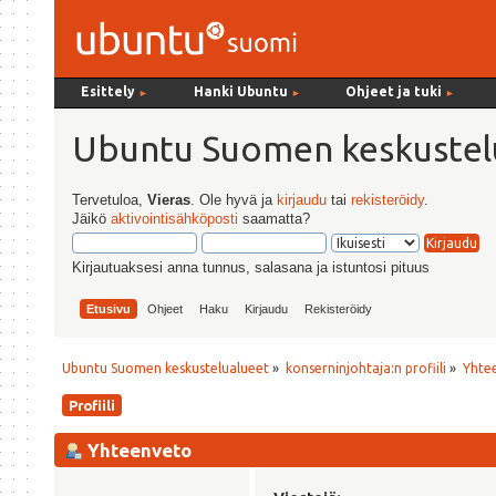
Esittely
Hanki Ubuntu
Ohjeet ja tuki
►
►
►
Ubuntu Suomen keskustel
Tervetuloa,
Vieras
. Ole hyvä ja
kirjaudu
tai
rekisteröidy
.
Jäikö
aktivointisähköposti
saamatta?
Kirjautuaksesi anna tunnus, salasana ja istuntosi pituus
Etusivu
Ohjeet
Haku
Kirjaudu
Rekisteröidy
Ubuntu Suomen keskustelualueet
»
konserninjohtaja:n profiili
»
Yhte
Profiili
Yhteenveto