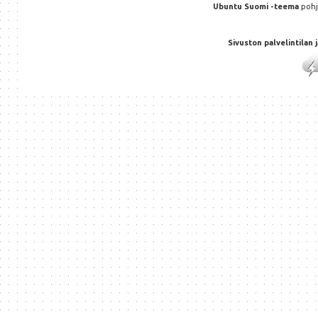
Ubuntu Suomi -teema
poh
Sivuston palvelintilan