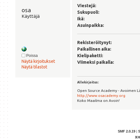
Viestejä:
osa 
Sukupuoli:
Käyttäjä
Ikä:
Asuinpaikka:
Rekisteröitynyt:
Paikallinen aika:
Kielipaketti:
Poissa
Näytä kirjoitukset
Viimeksi paikalla:
Näytä tilastot
Allekirjoitus:
Open Source Academy - Avoimen L
http://www.osacademy.org
Koko Maailma on Avoin!
SMF 2.0.19
|
X