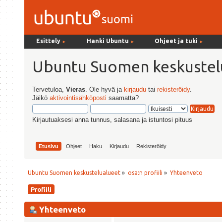
Esittely
Hanki Ubuntu
Ohjeet ja tuki
►
►
►
Ubuntu Suomen keskustel
Tervetuloa,
Vieras
. Ole hyvä ja
kirjaudu
tai
rekisteröidy
.
Jäikö
aktivointisähköposti
saamatta?
Kirjautuaksesi anna tunnus, salasana ja istuntosi pituus
Etusivu
Ohjeet
Haku
Kirjaudu
Rekisteröidy
Ubuntu Suomen keskustelualueet
»
osa:n profiili
»
Yhteenveto
Profiili
Yhteenveto