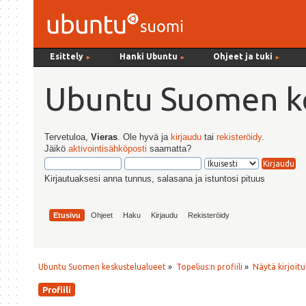
Esittely
Hanki Ubuntu
Ohjeet ja tuki
►
►
►
Ubuntu Suomen ke
Tervetuloa,
Vieras
. Ole hyvä ja
kirjaudu
tai
rekisteröidy
.
Jäikö
aktivointisähköposti
saamatta?
Kirjautuaksesi anna tunnus, salasana ja istuntosi pituus
Etusivu
Ohjeet
Haku
Kirjaudu
Rekisteröidy
Ubuntu Suomen keskustelualueet
»
Topelius:n profiili
»
Näytä kirjoitu
Profiili