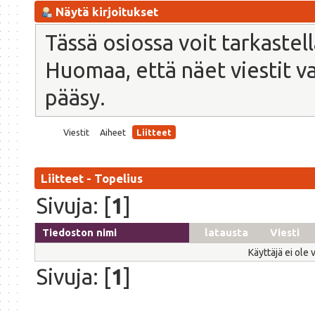
Näytä kirjoitukset
Tässä osiossa voit tarkastel
Huomaa, että näet viestit vain
pääsy.
Viestit
Aiheet
Liitteet
Liitteet - Topelius
Sivuja: [
1
]
Tiedoston nimi
latausta
Viesti
Käyttäjä ei ole 
Sivuja: [
1
]