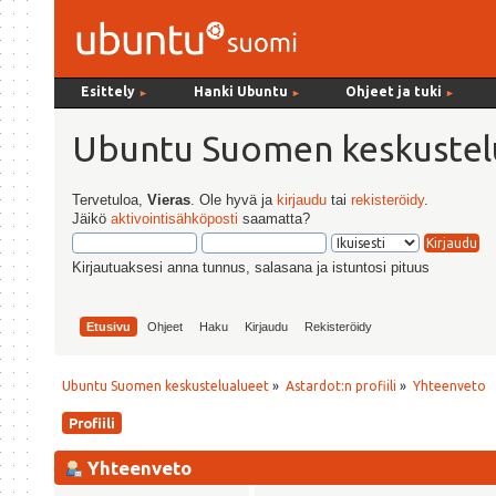
Esittely
Hanki Ubuntu
Ohjeet ja tuki
►
►
►
Ubuntu Suomen keskustel
Tervetuloa,
Vieras
. Ole hyvä ja
kirjaudu
tai
rekisteröidy
.
Jäikö
aktivointisähköposti
saamatta?
Kirjautuaksesi anna tunnus, salasana ja istuntosi pituus
Etusivu
Ohjeet
Haku
Kirjaudu
Rekisteröidy
Ubuntu Suomen keskustelualueet
»
Astardot:n profiili
»
Yhteenveto
Profiili
Yhteenveto