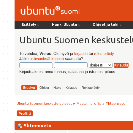
Esittely
Hanki Ubuntu
Ohjeet ja tuki
►
►
►
Ubuntu Suomen keskustel
Tervetuloa,
Vieras
. Ole hyvä ja
kirjaudu
tai
rekisteröidy
.
Jäikö
aktivointisähköposti
saamatta?
Kirjautuaksesi anna tunnus, salasana ja istuntosi pituus
Etusivu
Ohjeet
Haku
Kirjaudu
Rekisteröidy
Ubuntu Suomen keskustelualueet
»
Maula:n profiili
»
Yhteenveto
Profiili
Yhteenveto