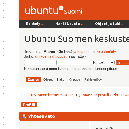
Esittely
Hanki Ubuntu
Ohjeet ja tuki
►
►
►
Ubuntu Suomen keskuste
Tervetuloa,
Vieras
. Ole hyvä ja
kirjaudu
tai
rekisteröidy
.
Jäikö
aktivointisähköposti
saamatta?
Kirjautuaksesi anna tunnus, salasana ja istuntosi pituus
Etusivu
Ohjeet
Haku
Kirjaudu
Rekisteröidy
Ubuntu Suomen keskustelualueet
»
joonas60:n profiili
»
Yhteenve
Profiili
Yhteenveto
Viestejä: