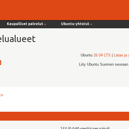
Kaupalliset palvelut
Ubuntu-yhteisö
►
►
lualueet
Ubuntu
26.04 LTS
|
Lataa ja
Liity Ubuntu Suomen seuraan
to
255 (0,040 viestiä per päivä)