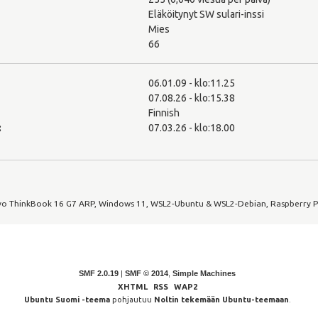
Eläköitynyt SW sulari-inssi
Mies
66
06.01.09 - klo:11.25
07.08.26 - klo:15.38
Finnish
:
07.03.26 - klo:18.00
o ThinkBook 16 G7 ARP, Windows 11, WSL2-Ubuntu & WSL2-Debian, Raspberry P
SMF 2.0.19
|
SMF © 2014
,
Simple Machines
XHTML
RSS
WAP2
Ubuntu Suomi -teema
pohjautuu
Noltin tekemään Ubuntu-teemaan
.