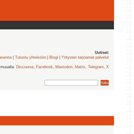
Uutiset:
 asenna
|
Tutustu yhteisöön
|
Blogi
|
Yritysten tarjoamat palvelut
 muualla:
Discourse
,
Facebook
,
Mastodon
,
Matrix
,
Telegram
,
X