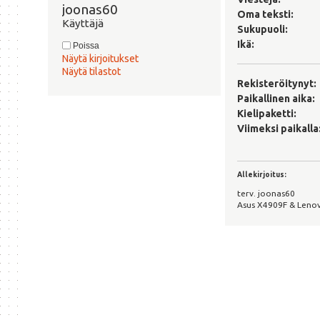
joonas60 
Oma teksti:
Käyttäjä
Sukupuoli:
Ikä:
Poissa
Näytä kirjoitukset
Näytä tilastot
Rekisteröitynyt:
Paikallinen aika:
Kielipaketti:
Viimeksi paikalla
Allekirjoitus:
terv. joonas60
Asus X4909F & Lenov