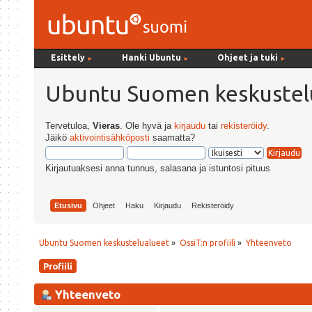
Esittely
Hanki Ubuntu
Ohjeet ja tuki
►
►
►
Ubuntu Suomen keskustel
Tervetuloa,
Vieras
. Ole hyvä ja
kirjaudu
tai
rekisteröidy
.
Jäikö
aktivointisähköposti
saamatta?
Kirjautuaksesi anna tunnus, salasana ja istuntosi pituus
Etusivu
Ohjeet
Haku
Kirjaudu
Rekisteröidy
Ubuntu Suomen keskustelualueet
»
OssiT:n profiili
»
Yhteenveto
Profiili
Yhteenveto