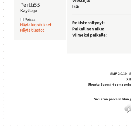
Viestejä:
Pertti55 
Ikä:
Käyttäjä
Poissa
Rekisteröitynyt:
Näytä kirjoitukset
Paikallinen aika:
Näytä tilastot
Viimeksi paikalla:
SMF 2.0.19
|
X
Ubuntu Suomi -teema
poh
Sivuston palvelintilan