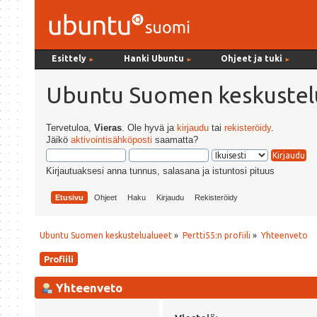
Esittely
Hanki Ubuntu
Ohjeet ja tuki
►
►
►
Ubuntu Suomen keskustel
Tervetuloa,
Vieras
. Ole hyvä ja
kirjaudu
tai
rekisteröidy
.
Jäikö
aktivointisähköposti
saamatta?
Kirjautuaksesi anna tunnus, salasana ja istuntosi pituus
Etusivu
Ohjeet
Haku
Kirjaudu
Rekisteröidy
Ubuntu Suomen keskustelualueet
»
Pertti55:n profiili
»
Yhteenveto
Profiili
Yhteenveto