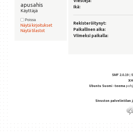
Viestejä:
apusahis 
Ikä:
Käyttäjä
Poissa
Rekisteröitynyt:
Näytä kirjoitukset
Paikallinen aika:
Näytä tilastot
Viimeksi paikalla:
SMF 2.0.19
|
X
Ubuntu Suomi -teema
poh
Sivuston palvelintilan