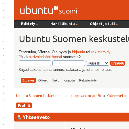
Esittely
Hanki Ubuntu
Ohjeet ja tuki
►
►
►
Ubuntu Suomen keskustel
Tervetuloa,
Vieras
. Ole hyvä ja
kirjaudu
tai
rekisteröidy
.
Jäikö
aktivointisähköposti
saamatta?
Kirjautuaksesi anna tunnus, salasana ja istuntosi pituus
Etusivu
Ohjeet
Haku
Kirjaudu
Rekisteröidy
Ubuntu Suomen keskustelualueet
»
apusahis:n profiili
»
Yhteenveto
Profiili
Yhteenveto