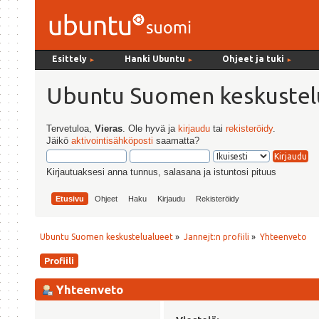
Esittely
Hanki Ubuntu
Ohjeet ja tuki
►
►
►
Ubuntu Suomen keskustel
Tervetuloa,
Vieras
. Ole hyvä ja
kirjaudu
tai
rekisteröidy
.
Jäikö
aktivointisähköposti
saamatta?
Kirjautuaksesi anna tunnus, salasana ja istuntosi pituus
Etusivu
Ohjeet
Haku
Kirjaudu
Rekisteröidy
Ubuntu Suomen keskustelualueet
»
Jannejt:n profiili
»
Yhteenveto
Profiili
Yhteenveto