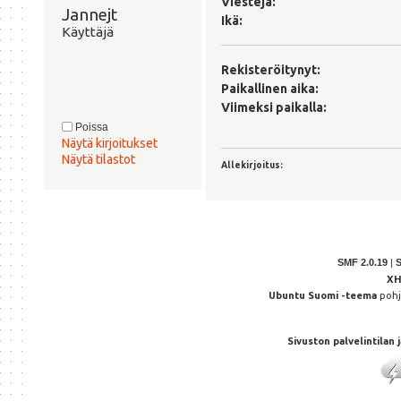
Viestejä:
Jannejt 
Ikä:
Käyttäjä
Rekisteröitynyt:
Paikallinen aika:
Viimeksi paikalla:
Poissa
Näytä kirjoitukset
Näytä tilastot
Allekirjoitus:
SMF 2.0.19
|
X
Ubuntu Suomi -teema
poh
Sivuston palvelintilan