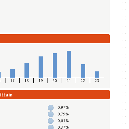
6
17
18
19
20
21
22
23
ittain
0,97%
0,79%
0,61%
0,37%