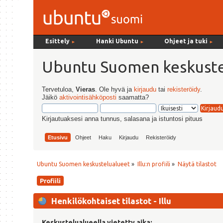
Esittely
Hanki Ubuntu
Ohjeet ja tuki
►
►
►
Ubuntu Suomen keskuste
Tervetuloa,
Vieras
. Ole hyvä ja
kirjaudu
tai
rekisteröidy
.
Jäikö
aktivointisähköposti
saamatta?
Kirjautuaksesi anna tunnus, salasana ja istuntosi pituus
Etusivu
Ohjeet
Haku
Kirjaudu
Rekisteröidy
Ubuntu Suomen keskustelualueet
»
Illu:n profiili
»
Näytä tilastot
Profiili
Henkilökohtaiset tilastot - Illu
Keskustelualueella vietetty aika: