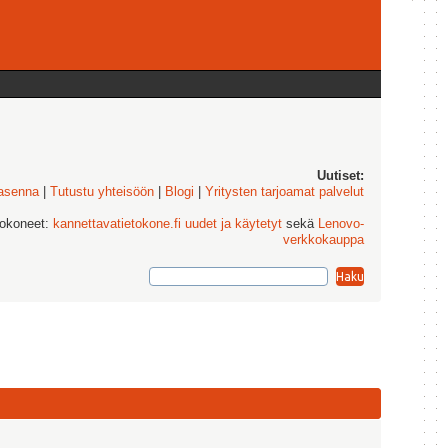
Uutiset:
 asenna
|
Tutustu yhteisöön
|
Blogi
|
Yritysten tarjoamat palvelut
tokoneet:
kannettavatietokone.fi uudet ja käytetyt
sekä
Lenovo-
verkkokauppa