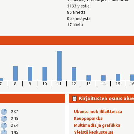
1193 viestiä
85 aihetta
0 äänestystä
17 ääntä
7
8
9
10
11
12
13
14
15
1
Kirjoitusten osuus alue
287
Ubuntu mobiililaitteissa
245
Kauppapaikka
224
Multimedia ja grafiikka
145
Yleistä keskustelua