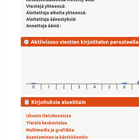
Viestejä yhteensä:
Aloitettuja aiheita yhteensä:
Aloitettuja äänestyksiä:
Annettuja ääniä :
Aktiivisuus viestien kirjoittelun perusteella
0
1
2
3
4
5
6
Kirjoituksia alueittain
Ubuntu tietokoneissa
Yleistä keskustelua
Multimedia ja grafiikka
Asentaminen ja käyttöönotto