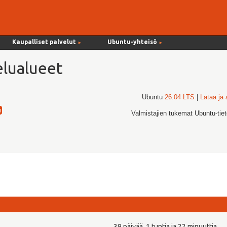
Kaupalliset palvelut
Ubuntu-yhteisö
►
►
lualueet
Ubuntu
26.04 LTS
|
Lataa ja
Valmistajien tukemat Ubuntu-tie
39 päivää, 1 tuntia ja 22 minuuttia.