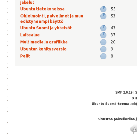
jakelut
Ubuntu tietokoneissa
55
Ohjelmointi, palvelimet ja muu
53
edistyneempi käyttö
Ubuntu Suomi ja yhteisöt
43
Laitealue
37
Multimedia ja grafiikka
20
Ubuntun kehitysversio
9
Pelit
8
SMF 2.0.19
|
X
Ubuntu Suomi -teema
poh
Sivuston palvelintilan