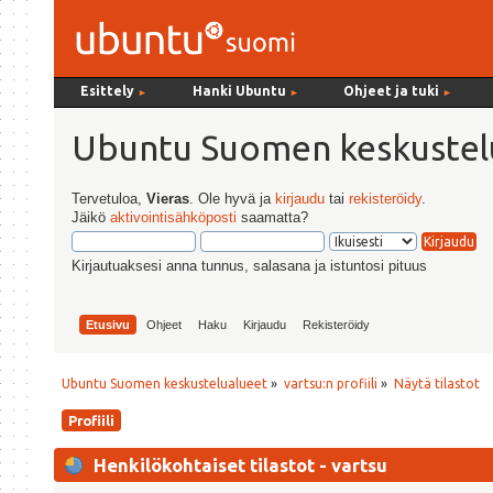
Esittely
Hanki Ubuntu
Ohjeet ja tuki
►
►
►
Ubuntu Suomen keskustel
Tervetuloa,
Vieras
. Ole hyvä ja
kirjaudu
tai
rekisteröidy
.
Jäikö
aktivointisähköposti
saamatta?
Kirjautuaksesi anna tunnus, salasana ja istuntosi pituus
Etusivu
Ohjeet
Haku
Kirjaudu
Rekisteröidy
Ubuntu Suomen keskustelualueet
»
vartsu:n profiili
»
Näytä tilastot
Profiili
Henkilökohtaiset tilastot - vartsu