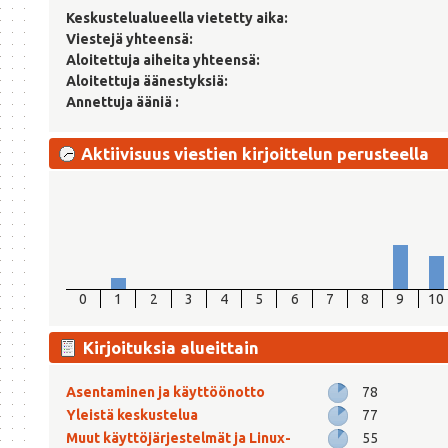
Keskustelualueella vietetty aika:
Viestejä yhteensä:
Aloitettuja aiheita yhteensä:
Aloitettuja äänestyksiä:
Annettuja ääniä :
Aktiivisuus viestien kirjoittelun perusteella
0
1
2
3
4
5
6
7
8
9
10
Kirjoituksia alueittain
Asentaminen ja käyttöönotto
78
Yleistä keskustelua
77
Muut käyttöjärjestelmät ja Linux-
55