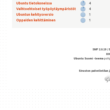
Ubuntu tietokoneissa
4
Vaihtoehtoiset työpöytäympäristöt
4
Ubuntun kehitysversio
1
Oppaiden kehittäminen
1
SMF 2.0.19
|
X
Ubuntu Suomi -teema
poh
Sivuston palvelintilan