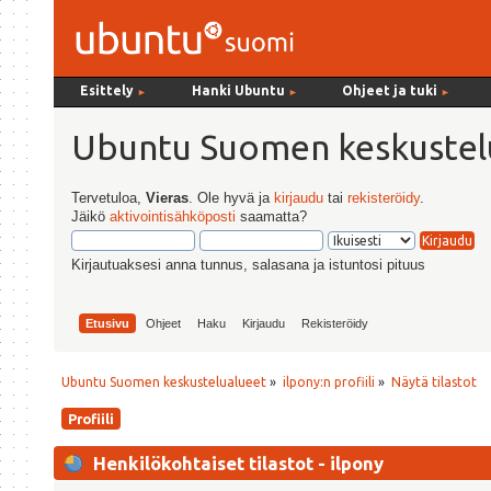
Esittely
Hanki Ubuntu
Ohjeet ja tuki
►
►
►
Ubuntu Suomen keskustel
Tervetuloa,
Vieras
. Ole hyvä ja
kirjaudu
tai
rekisteröidy
.
Jäikö
aktivointisähköposti
saamatta?
Kirjautuaksesi anna tunnus, salasana ja istuntosi pituus
Etusivu
Ohjeet
Haku
Kirjaudu
Rekisteröidy
Ubuntu Suomen keskustelualueet
»
ilpony:n profiili
»
Näytä tilastot
Profiili
Henkilökohtaiset tilastot - ilpony