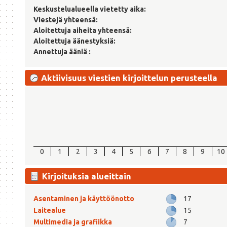
Keskustelualueella vietetty aika:
Viestejä yhteensä:
Aloitettuja aiheita yhteensä:
Aloitettuja äänestyksiä:
Annettuja ääniä :
Aktiivisuus viestien kirjoittelun perusteella
0
1
2
3
4
5
6
7
8
9
10
Kirjoituksia alueittain
Asentaminen ja käyttöönotto
17
Laitealue
15
Multimedia ja grafiikka
7