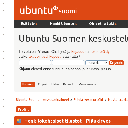
Esittely
Hanki Ubuntu
Ohjeet ja tuki
►
►
►
Ubuntu Suomen keskustel
Tervetuloa,
Vieras
. Ole hyvä ja
kirjaudu
tai
rekisteröidy
.
Jäikö
aktivointisähköposti
saamatta?
Kirjautuaksesi anna tunnus, salasana ja istuntosi pituus
Etusivu
Ohjeet
Haku
Kirjaudu
Rekisteröidy
Ubuntu Suomen keskustelualueet
»
Piilukirves:n profiili
»
Näytä tilast
Profiili
Henkilökohtaiset tilastot - Piilukirves