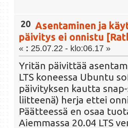
20
Asentaminen ja käy
päivitys ei onnistu [Rat
«
:
25.07.22 - klo:06.17 »
Yritän päivittää asenta
LTS koneessa Ubuntu so
päivityksen kautta snap-
liitteenä) herja ettei onn
Päätteessä en osaa tuota
Aiemmassa 20.04 LTS ver