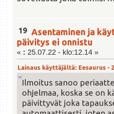
19
Asentaminen ja käy
päivitys ei onnistu
«
:
25.07.22 - klo:12.14 »
Lainaus käyttäjältä: Eesaurus - 2
Ilmoitus sanoo periaattee
ohjelmaa, koska se on k
päivittyvät joka tapauks
automaattisesti, joten as