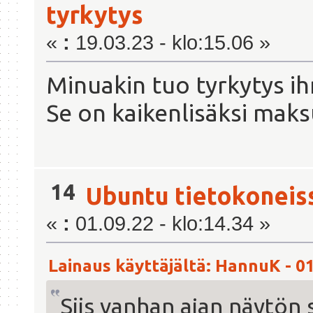
tyrkytys
«
:
19.03.23 - klo:15.06 »
Minuakin tuo tyrkytys i
Se on kaikenlisäksi maks
14
Ubuntu tietokoneis
«
:
01.09.22 - klo:14.34 »
Lainaus käyttäjältä: HannuK - 01
Siis vanhan ajan näytön s