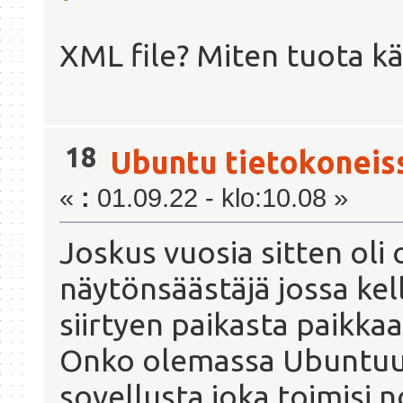
XML file? Miten tuota k
18
Ubuntu tietokoneis
«
:
01.09.22 - klo:10.08 »
Joskus vuosia sitten oli
näytönsäästäjä jossa kel
siirtyen paikasta paikkaa
Onko olemassa Ubuntuun
sovellusta joka toimisi n