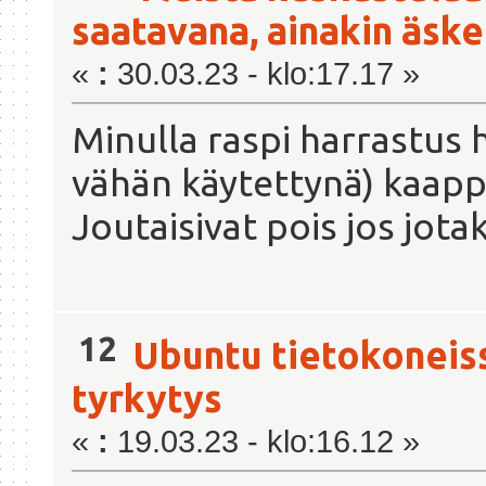
saatavana, ainakin äsken
«
:
30.03.23 - klo:17.17 »
Minulla raspi harrastus h
vähän käytettynä) kaappi
Joutaisivat pois jos jota
12
Ubuntu tietokoneis
tyrkytys
«
:
19.03.23 - klo:16.12 »