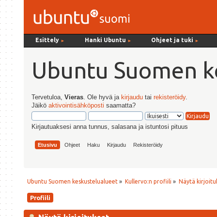
Esittely
Hanki Ubuntu
Ohjeet ja tuki
►
►
►
Ubuntu Suomen ke
Tervetuloa,
Vieras
. Ole hyvä ja
kirjaudu
tai
rekisteröidy
.
Jäikö
aktivointisähköposti
saamatta?
Kirjautuaksesi anna tunnus, salasana ja istuntosi pituus
Etusivu
Ohjeet
Haku
Kirjaudu
Rekisteröidy
Ubuntu Suomen keskustelualueet
»
Kullervo:n profiili
»
Näytä kirjoitu
Profiili