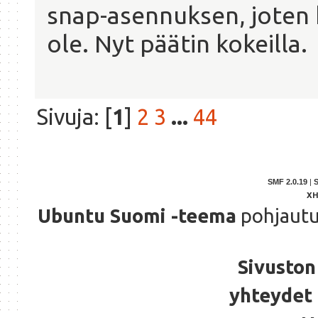
snap-asennuksen, joten k
ole. Nyt päätin kokeilla.
Sivuja: [
1
]
2
3
...
44
SMF 2.0.19
|
X
Ubuntu Suomi -teema
pohjaut
Sivuston 
yhteydet 