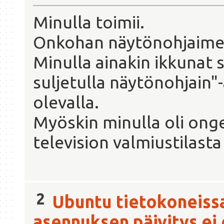
Minulla toimii.
Onkohan näytönohjaimel
Minulla ainakin ikkunat 
suljetulla näytönohjain"-
olevalla.
Myöskin minulla oli ong
television valmiustilast
2
Ubuntu tietokoneiss
asennuksen päivitys ei