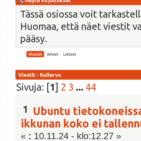
Näytä kirjoitukset
Tässä osiossa voit tarkastel
Huomaa, että näet viestit vain
pääsy.
Viestit
Aiheet
Liitteet
Viestit - Kullervo
Sivuja: [
1
]
2
3
...
44
1
Ubuntu tietokoneiss
ikkunan koko ei tallenn
«
:
10.11.24 - klo:12.27 »