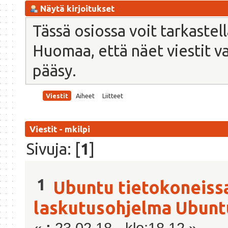
Näytä kirjoitukset
Tässä osiossa voit tarkastel
Huomaa, että näet viestit vain
pääsy.
Viestit
Aiheet
Liitteet
Viestit - mkilpi
Sivuja: [
1
]
1
Ubuntu tietokoneiss
laskutusohjelma Ubuntu