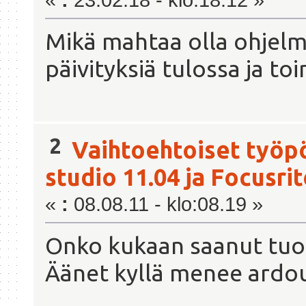
«
:
23.02.18 - klo:18.12 »
Mikä mahtaa olla ohjelm
päivityksiä tulossa ja to
2
Vaihtoehtoiset työp
studio 11.04 ja Focusrit
«
:
08.08.11 - klo:08.19 »
Onko kukaan saanut tuo
Äänet kyllä menee ardour