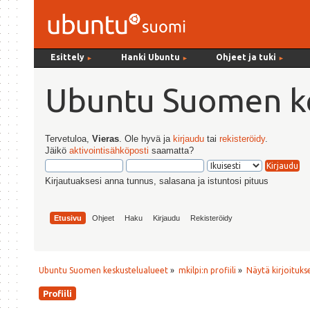
Esittely
Hanki Ubuntu
Ohjeet ja tuki
►
►
►
Ubuntu Suomen ke
Tervetuloa,
Vieras
. Ole hyvä ja
kirjaudu
tai
rekisteröidy
.
Jäikö
aktivointisähköposti
saamatta?
Kirjautuaksesi anna tunnus, salasana ja istuntosi pituus
Etusivu
Ohjeet
Haku
Kirjaudu
Rekisteröidy
Ubuntu Suomen keskustelualueet
»
mkilpi:n profiili
»
Näytä kirjoituks
Profiili