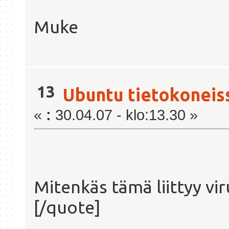
Muke
13
Ubuntu tietokoneis
«
:
30.04.07 - klo:13.30 »
Mitenkäs tämä liittyy vi
[/quote]