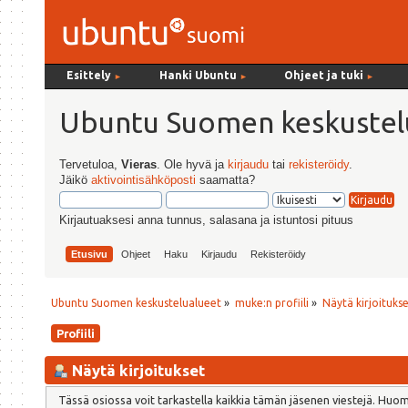
Esittely
Hanki Ubuntu
Ohjeet ja tuki
►
►
►
Ubuntu Suomen keskustel
Tervetuloa,
Vieras
. Ole hyvä ja
kirjaudu
tai
rekisteröidy
.
Jäikö
aktivointisähköposti
saamatta?
Kirjautuaksesi anna tunnus, salasana ja istuntosi pituus
Etusivu
Ohjeet
Haku
Kirjaudu
Rekisteröidy
Ubuntu Suomen keskustelualueet
»
muke:n profiili
»
Näytä kirjoituks
Profiili
Näytä kirjoitukset
Tässä osiossa voit tarkastella kaikkia tämän jäsenen viestejä. Huomaa,