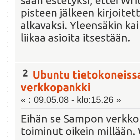
saan estetyksi, ettei Wr
pisteen jälkeen kirjoitett
alkavaksi. Yleensäkin ka
liikaa asioita itsestään.
2
Ubuntu tietokoneiss
verkkopankki
«
:
09.05.08 - klo:15.26 »
Eihän se Sampon verkkop
toiminut oikein millään.