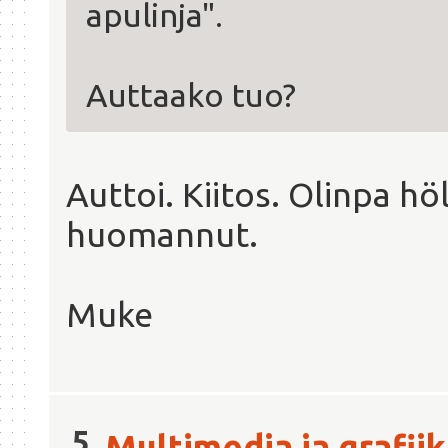
apulinja".
Auttaako tuo?
Auttoi. Kiitos. Olinpa hö
huomannut.
Muke
5
Multimedia ja grafii