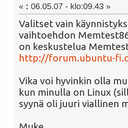
«
:
06.05.07 - klo:09.43 »
Valitset vain käynnistyk
vaihtoehdon Memtest86 ta
on keskustelua Memtest
http://forum.ubuntu-fi.
Vika voi hyvinkin olla m
kun minulla on Linux (sil
syynä oli juuri viallinen
Muke