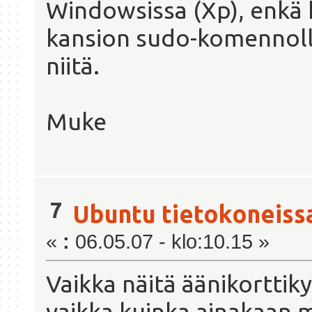
Windowsissa (Xp), enkä 
kansion sudo-komennoll
niitä.
Muke
7
Ubuntu tietokoneiss
«
:
06.05.07 - klo:10.15 »
Vaikka näitä äänikorttiky
vaikka kuinka ainakaan m