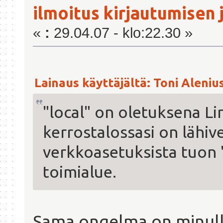
ilmoitus kirjautumisen 
«
:
29.04.07 - klo:22.30 »
Lainaus käyttäjältä: Toni Alenius
"local" on oletuksena Li
kerrostalossasi on lähive
verkkoasetuksista tuon "l
toimialue.
Sama ongelma on minull