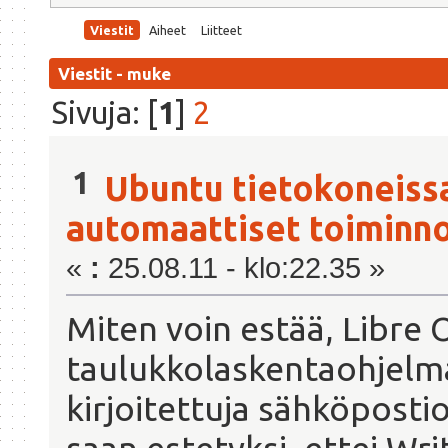
Viestit
Aiheet
Liitteet
Viestit - muke
Sivuja: [
1
]
2
1
Ubuntu tietokoneiss
automaattiset toiminno
«
:
25.08.11 - klo:22.35 »
Miten voin estää, Libre 
taulukkolaskentaohjel
kirjoitettuja sähköpostio