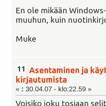
En ole mikään Windows-f
muuhun, kuin nuotinkirj
Muke
11
Asentaminen ja käy
kirjautumista
«
:
30.04.07 - klo:22.59 »
Voisiko joku tosiaan seli