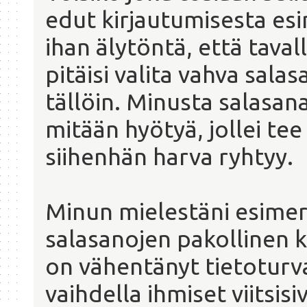
edut kirjautumisesta esi
ihan älytöntä, että tava
pitäisi valita vahva salas
tällöin. Minusta salasana
mitään hyötyä, jollei tee
siihenhän harva ryhtyy.
Minun mielestäni esimerk
salasanojen pakollinen 
on vähentänyt tietoturvaa
vaihdella ihmiset viitsis