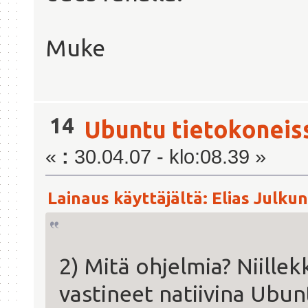
Muke
14
Ubuntu tietokoneis
«
:
30.04.07 - klo:08.39 »
Lainaus käyttäjältä: Elias Julkun
2) Mitä ohjelmia? Niille
vastineet natiivina Ubun