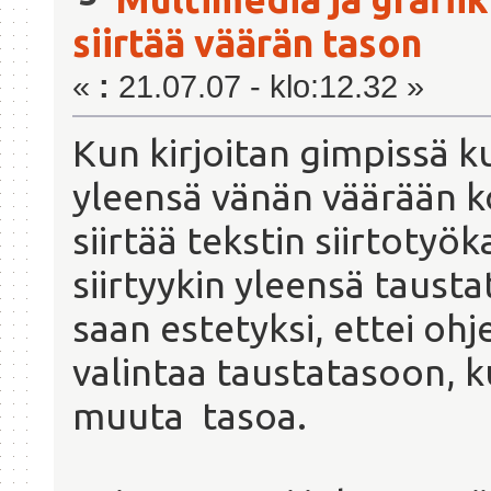
siirtää väärän tason
«
:
21.07.07 - klo:12.32 »
Kun kirjoitan gimpissä ku
yleensä vänän väärään ko
siirtää tekstin siirtotyö
siirtyykin yleensä tausta
saan estetyksi, ettei oh
valintaa taustatasoon, ku
muuta tasoa.