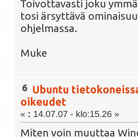
Toivottavasti joku ymmä
tosi ärsyttävä ominaisu
ohjelmassa.
Muke
6
Ubuntu tietokoneiss
oikeudet
«
:
14.07.07 - klo:15.26 »
Miten voin muuttaa Wind