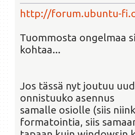
http://forum.ubuntu-fi.
Tuommosta ongelmaa siis
kohtaa...
Jos tässä nyt joutuu uu
onnistuuko asennus
samalle osiolle (siis nii
formatointia, siis samaa
tapaan kuin windowsin k