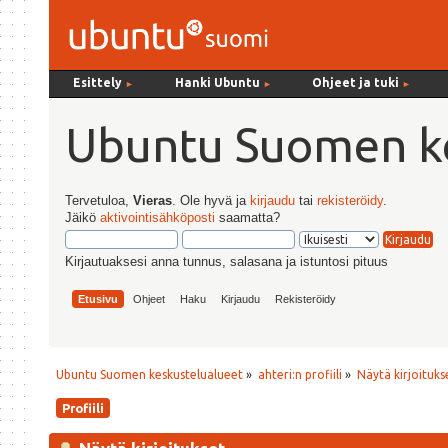
Esittely
Hanki Ubuntu
Ohjeet ja tuki
►
►
►
Ubuntu Suomen ke
Tervetuloa,
Vieras
. Ole hyvä ja
kirjaudu
tai
rekisteröidy
.
Jäikö
aktivointisähköposti
saamatta?
Kirjautuaksesi anna tunnus, salasana ja istuntosi pituus
Etusivu
Ohjeet
Haku
Kirjaudu
Rekisteröidy
Ubuntu Suomen keskustelualueet
»
ahteri:n profiili
»
Näytä kirjoituks
Profiili