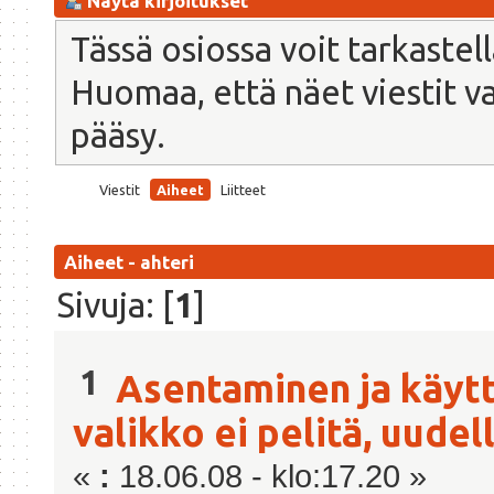
Näytä kirjoitukset
Tässä osiossa voit tarkastel
Huomaa, että näet viestit vain
pääsy.
Viestit
Aiheet
Liitteet
Aiheet - ahteri
Sivuja: [
1
]
1
Asentaminen ja käyt
valikko ei pelitä, uude
«
:
18.06.08 - klo:17.20 »