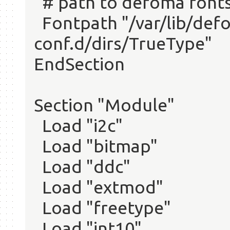
# path to defoma font
Fontpath "/var/lib/defo
conf.d/dirs/TrueType"
EndSection
Section "Module"
Load "i2c"
Load "bitmap"
Load "ddc"
Load "extmod"
Load "freetype"
Load "int10"