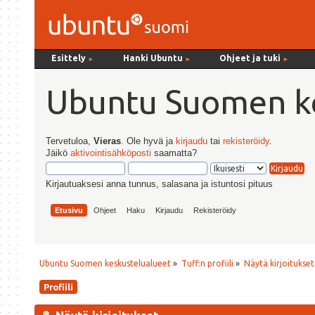
Esittely
Hanki Ubuntu
Ohjeet ja tuki
►
►
►
Ubuntu Suomen ke
Tervetuloa,
Vieras
. Ole hyvä ja
kirjaudu
tai
rekisteröidy
.
Jäikö
aktivointisähköposti
saamatta?
Kirjautuaksesi anna tunnus, salasana ja istuntosi pituus
Etusivu
Ohjeet
Haku
Kirjaudu
Rekisteröidy
Ubuntu Suomen keskustelualueet
»
Tuff:n profiili
»
Näytä kirjoitukset
Profiili