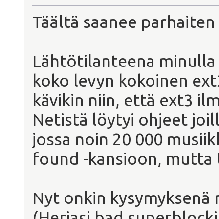
Täältä saanee parhaiten
Lähtötilanteena minulla 
koko levyn kokoinen ext3
kävikin niin, että ext3 il
Netistä löytyi ohjeet joi
jossa noin 20 000 musiik
found -kansioon, mutta t
Nyt onkin kysymyksenä m
(Herjasi bad superblocki