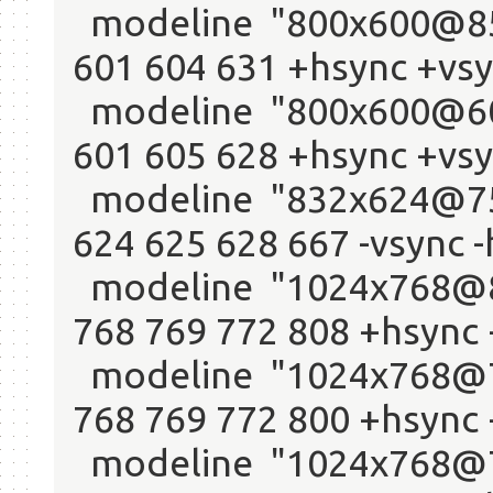
modeline "800x600@85"
601 604 631 +hsync +vs
modeline "800x600@60"
601 605 628 +hsync +vs
modeline "832x624@75"
624 625 628 667 -vsync 
modeline "1024x768@85
768 769 772 808 +hsync
modeline "1024x768@75
768 769 772 800 +hsync
modeline "1024x768@70