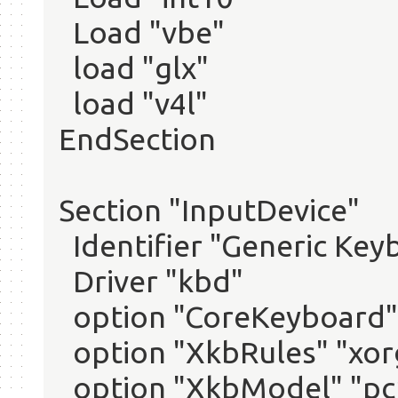
Load "vbe"
load "glx"
load "v4l"
EndSection
Section "InputDevice"
Identifier "Generic Key
Driver "kbd"
option "CoreKeyboard"
option "XkbRules" "xor
option "XkbModel" "pc