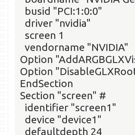
busid "PCI:1:0:0"
driver "nvidia"
screen 1
vendorname "NVIDIA"
Option "AddARGBGLXVis
Option "DisableGLXRoot
EndSection
Section "screen" #
identifier "screen1"
device "device1"
defaultdepth 24