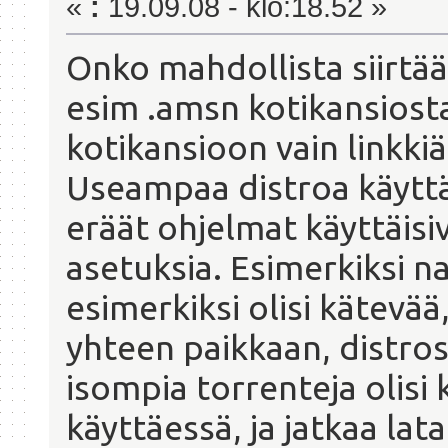
«
:
19.09.08 - klo:18.52 »
Onko mahdollista siirtää
esim .amsn kotikansiosta 
kotikansioon vain linkki
Useampaa distroa käyttäv
eräät ohjelmat käyttäisiv
asetuksia. Esimerkiksi 
esimerkiksi olisi kätevää,
yhteen paikkaan, distro
isompia torrenteja olisi
käyttäessä, ja jatkaa la