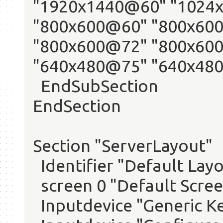
"1920x1440@60" "1024
"800x600@60" "800x60
"800x600@72" "800x60
"640x480@75" "640x48
EndSubSection
EndSection
Section "ServerLayout"
Identifier "Default Lay
screen 0 "Default Scree
Inputdevice "Generic K