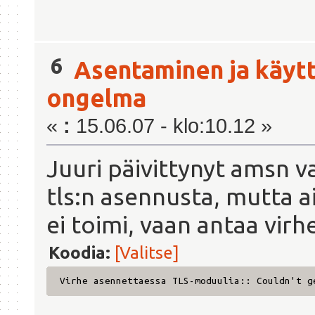
6
Asentaminen ja käyt
ongelma
«
:
15.06.07 - klo:10.12 »
Juuri päivittynyt amsn va
tls:n asennusta, mutta 
ei toimi, vaan antaa vir
Koodia:
[Valitse]
Virhe asennettaessa TLS-moduulia:: Couldn't g