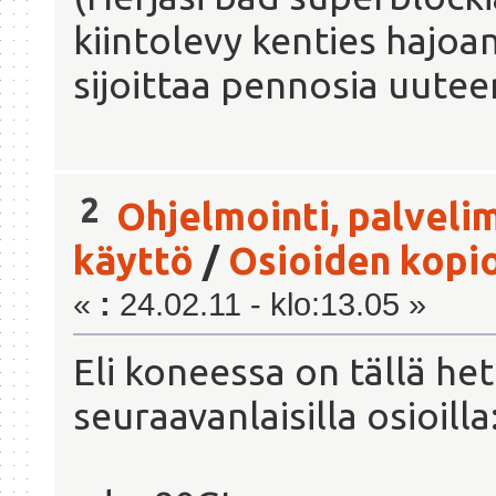
kiintolevy kenties hajoa
sijoittaa pennosia uutee
2
Ohjelmointi, palveli
käyttö
/
Osioiden kopioi
«
:
24.02.11 - klo:13.05 »
Eli koneessa on tällä he
seuraavanlaisilla osioilla