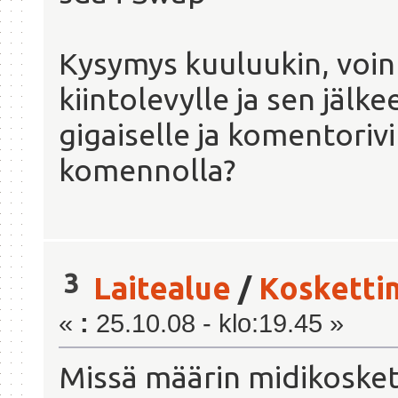
Kysymys kuuluukin, voinko
kiintolevylle ja sen jälk
gigaiselle ja komentorivil
komennolla?
3
Laitealue
/
Koskettim
«
:
25.10.08 - klo:19.45 »
Missä määrin midikoskett