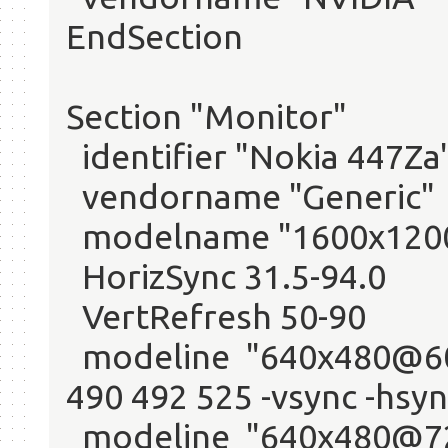
EndSection
Section "Monitor"
identifier "Nokia 447Za
vendorname "Generic"
modelname "1600x1200
HorizSync 31.5-94.0
VertRefresh 50-90
modeline "640x480@60"
490 492 525 -vsync -hsyn
modeline "640x480@72"