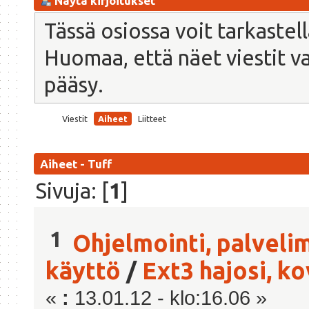
Näytä kirjoitukset
Tässä osiossa voit tarkastel
Huomaa, että näet viestit vain
pääsy.
Viestit
Aiheet
Liitteet
Aiheet - Tuff
Sivuja: [
1
]
1
Ohjelmointi, palveli
käyttö
/
Ext3 hajosi, k
«
:
13.01.12 - klo:16.06 »