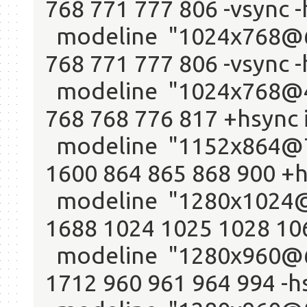
768 771 777 806 -vsync 
modeline "1024x768@60
768 771 777 806 -vsync 
modeline "1024x768@43
768 768 776 817 +hsync 
modeline "1152x864@75
1600 864 865 868 900 +
modeline "1280x1024@7
1688 1024 1025 1028 10
modeline "1280x960@60
1712 960 961 964 994 -h