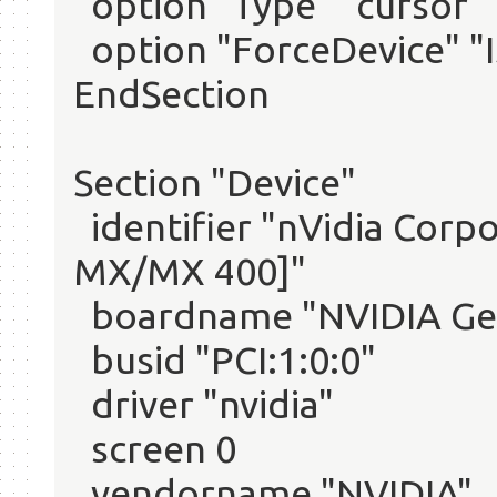
option "Type" "cursor"
option "ForceDevice" "
EndSection
Section "Device"
identifier "nVidia Corp
MX/MX 400]"
boardname "NVIDIA GeF
busid "PCI:1:0:0"
driver "nvidia"
screen 0
vendorname "NVIDIA"