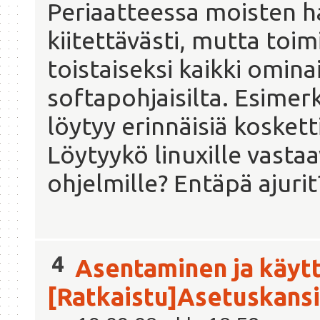
Periaatteessa moisten h
kiitettävästi, mutta toim
toistaiseksi kaikki omin
softapohjaisilta. Esime
löytyy erinnäisiä kosketti
Löytyykö linuxille vastaa
ohjelmille? Entäpä ajurit
4
Asentaminen ja käyt
[Ratkaistu]Asetuskansi