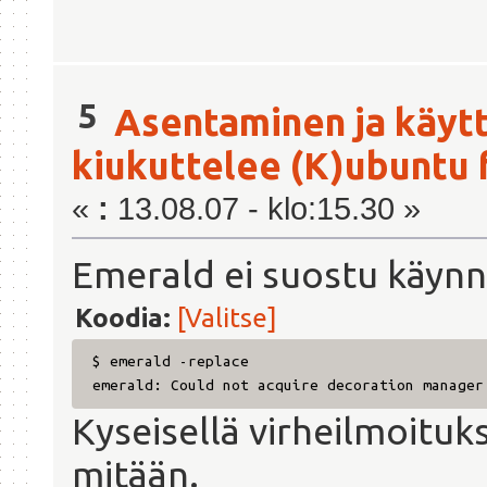
5
Asentaminen ja käyt
kiukuttelee (K)ubuntu 
«
:
13.08.07 - klo:15.30 »
Emerald ei suostu käynn
Koodia:
[Valitse]
$ emerald -replace
emerald: Could not acquire decoration manager
Kyseisellä virheilmoituks
mitään.