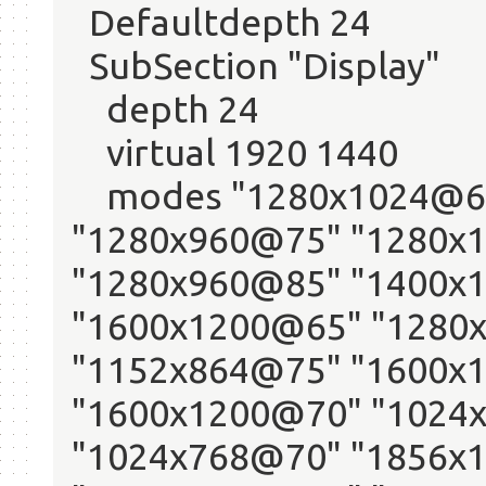
Defaultdepth 24
SubSection "Display"
depth 24
virtual 1920 1440
modes "1280x1024@60
"1280x960@75" "1280x
"1280x960@85" "1400x
"1600x1200@65" "1280
"1152x864@75" "1600x
"1600x1200@70" "1024
"1024x768@70" "1856x