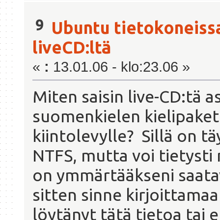
9
Ubuntu tietokoneiss
liveCD:ltä
«
:
13.01.06 - klo:23.06 »
Miten saisin live-CD:tä a
suomenkielen kielipakett
kiintolevylle? Sillä on tä
NTFS, mutta voi tietyst
on ymmärtääkseni saatav
sitten sinne kirjoittama
löytänyt tätä tietoa tai 