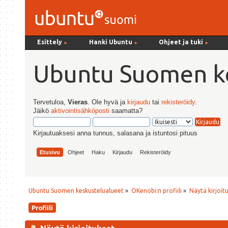
Esittely
Hanki Ubuntu
Ohjeet ja tuki
►
►
►
Ubuntu Suomen ke
Tervetuloa,
Vieras
. Ole hyvä ja
kirjaudu
tai
rekisteröidy
.
Jäikö
aktivointisähköposti
saamatta?
Kirjautuaksesi anna tunnus, salasana ja istuntosi pituus
Etusivu
Ohjeet
Haku
Kirjaudu
Rekisteröidy
Ubuntu Suomen keskustelualueet
»
OKenobi:n profiili
»
Näytä kirjoit
Profiili