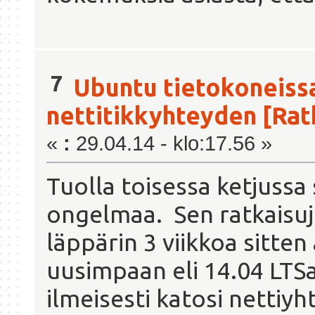
7
Ubuntu tietokoneiss
nettitikkyhteyden [Rat
«
:
29.04.14 - klo:17.56 »
Tuolla toisessa ketjussa 
ongelmaa. Sen ratkaisuj
läppärin 3 viikkoa sitt
uusimpaan eli 14.04 LTS
ilmeisesti katosi nettiyht