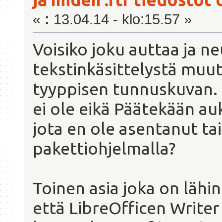
«
:
13.04.14 - klo:15.57 »
Voisiko joku auttaa ja n
tekstinkäsittelystä muut
tyyppisen tunnuskuvan. 
ei ole eikä Päätekään au
jota en ole asentanut ta
pakettiohjelmalla?
Toinen asia joka on lähi
että LibreOfficen Writer