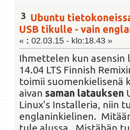
3
Ubuntu tietokoneiss
USB tikulle - vain engl
«
:
02.03.15 - klo:18.43 »
Ihmettelen kun asensin 
14.04 LTS Finnish Remixin
toimii suomenkielisenä k
aivan
saman latauksen
U
Linux's Installeria, niin
englaninkielinen. Mitään
tule alussa. Mistähän tu