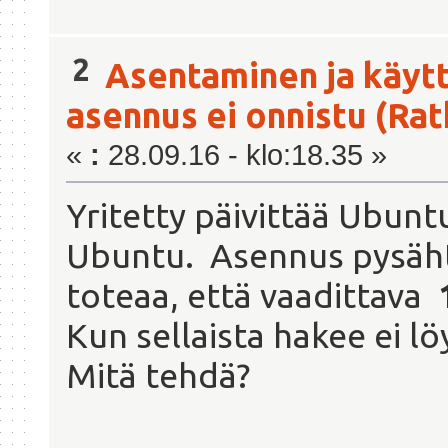
2
Asentaminen ja käyt
asennus ei onnistu (Rat
«
:
28.09.16 - klo:18.35 »
Yritetty päivittää Ubunt
Ubuntu. Asennus pysäht
toteaa, että vaadittava
Kun sellaista hakee ei l
Mitä tehdä?