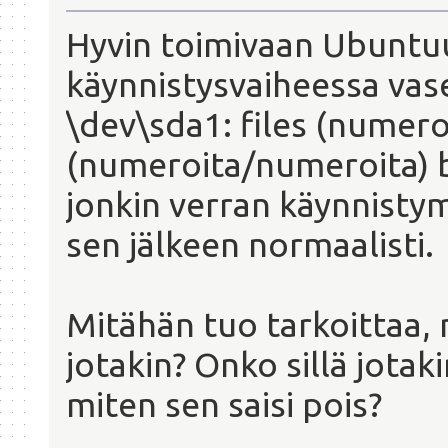
Hyvin toimivaan Ubuntuu
käynnistysvaiheessa vase
\dev\sda1: files (numero
(numeroita/numeroita) bl
jonkin verran käynnistym
sen jälkeen normaalisti.
Mitähän tuo tarkoittaa,
jotakin? Onko sillä jotaki
miten sen saisi pois?