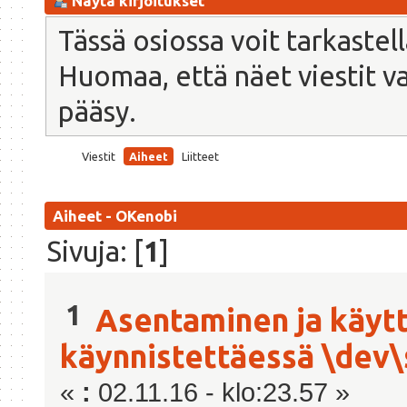
Näytä kirjoitukset
Tässä osiossa voit tarkastel
Huomaa, että näet viestit vain
pääsy.
Viestit
Aiheet
Liitteet
Aiheet - OKenobi
Sivuja: [
1
]
1
Asentaminen ja käyt
käynnistettäessä \dev\s
«
:
02.11.16 - klo:23.57 »