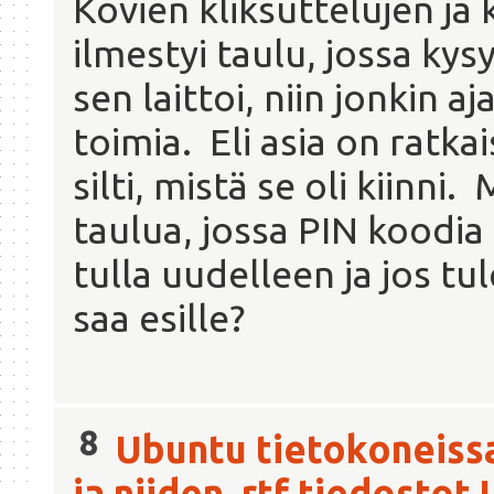
Kovien kliksuttelujen ja 
ilmestyi taulu, jossa kys
sen laittoi, niin jonkin a
toimia. Eli asia on ratkai
silti, mistä se oli kiinni.
taulua, jossa PIN koodia
tulla uudelleen ja jos tu
saa esille?
8
Ubuntu tietokoneiss
ja niiden .rtf tiedostot