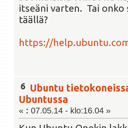
itseäni varten. Tai onko 
täällä?
https://help.ubuntu.c
6
Ubuntu tietokoneiss
Ubuntussa
«
:
07.05.14 - klo:16.04 »
Kun Ubuntu Onekin lakka