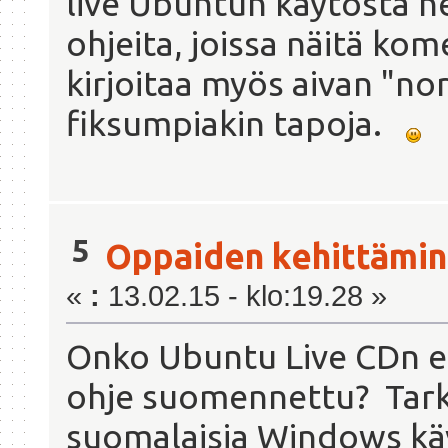
live Ubuntun käytöstä ne
ohjeita, joissa näitä kom
kirjoitaa myös aivan "no
fiksumpiakin tapoja.
5
Oppaiden kehittämi
«
:
13.02.15 - klo:19.28 »
Onko Ubuntu Live CDn en
ohje suomennettu? Tarkoi
suomalaisia Windows käyt