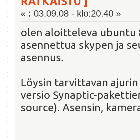
RATKAISTU ]
«
:
03.09.08 - klo:20.40 »
olen aloitteleva ubuntu
asennettua skypen ja s
asennus.
Löysin tarvittavan ajurin
versio Synaptic-pakettie
source). Asensin, kamera