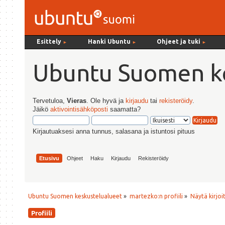
Esittely
Hanki Ubuntu
Ohjeet ja tuki
►
►
►
Ubuntu Suomen ke
Tervetuloa,
Vieras
. Ole hyvä ja
kirjaudu
tai
rekisteröidy
.
Jäikö
aktivointisähköposti
saamatta?
Kirjautuaksesi anna tunnus, salasana ja istuntosi pituus
Etusivu
Ohjeet
Haku
Kirjaudu
Rekisteröidy
Ubuntu Suomen keskustelualueet
»
martezko:n profiili
»
Näytä kirjoi
Profiili