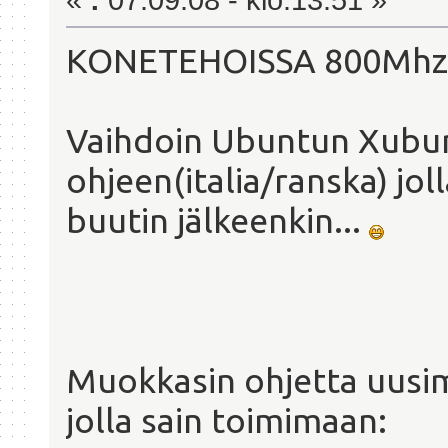
«
:
07.09.08 - klo:13.51 »
KONETEHOISSA 800Mhz 
Vaihdoin Ubuntun Xubunt
ohjeen(italia/ranska) jo
buutin jälkeenkin...
Muokkasin ohjetta uusi
jolla sain toimimaan: