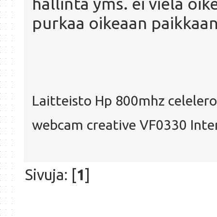
hallinta yms. ei vielä oi
purkaa oikeaan paikkaa
Laitteisto Hp 800mhz celelero
webcam creative VF0330 Inte
Sivuja: [
1
]