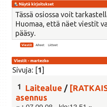
Näytä kirjoitukset
Tässä osiossa voit tarkastel
Huomaa, että näet viestit vain
pääsy.
Viestit
Aiheet
Liitteet
Viestit - martezko
Sivuja: [
1
]
1
Laitealue
/
[RATKAIS
asennus