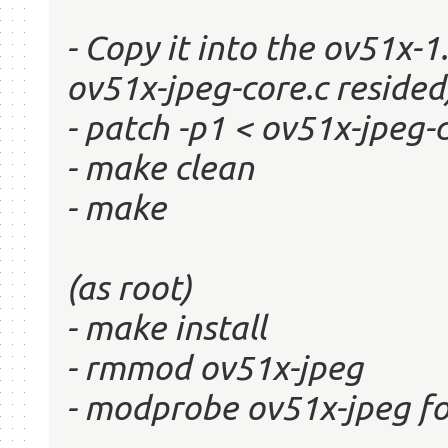
- Copy it into the ov51x-
ov51x-jpeg-core.c resided
- patch -p1 < ov51x-jpeg-
- make clean
- make
(as root)
- make install
- rmmod ov51x-jpeg
- modprobe ov51x-jpeg f