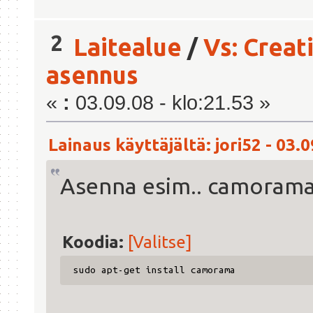
2
Laitealue
/
Vs: Creat
asennus
«
:
03.09.08 - klo:21.53 »
Lainaus käyttäjältä: jori52 - 03.0
Asenna esim.. camorama j
Koodia:
[Valitse]
sudo apt-get install camorama